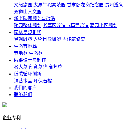
文纪念园
太原牛驼寨陵园
甘肃卧龙岗纪念园
贵州遵义
双狮山人文园
新老陵园规划与改造
陵园整体规划
老墓区改造与葬景营造
墓园小区规划
园林景观雕塑
景观雕塑
人物肖像雕塑
古建筑修复
生态节地葬
节地葬
生态葬
碑雕设计与制作
名人墓
创意墓碑
商艺墓
低碳循环创新
铜艺术品
环保石棺
我们的客户
联络我们
企业专利