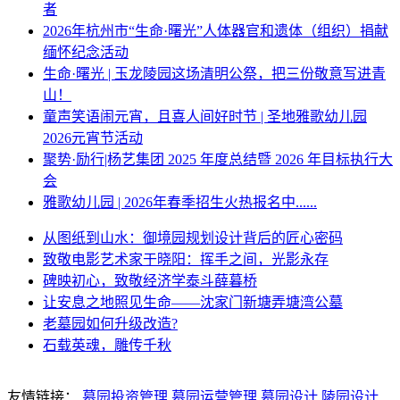
者
2026年杭州市“生命·曙光”人体器官和遗体（组织）捐献
缅怀纪念活动
生命·曙光 | 玉龙陵园这场清明公祭，把三份敬意写进青
山！
童声笑语闹元宵，且喜人间好时节 | 圣地雅歌幼儿园
2026元宵节活动
聚势·励行|杨艺集团 2025 年度总结暨 2026 年目标执行大
会
雅歌幼儿园 | 2026年春季招生火热报名中......
从图纸到山水：御境园规划设计背后的匠心密码
致敬电影艺术家于晓阳：挥手之间，光影永存
碑映初心，致敬经济学泰斗薛暮桥
让安息之地照见生命——沈家门新塘弄塘湾公墓
老墓园如何升级改造?
石载英魂，雕传千秋
友情链接：
墓园投资管理
墓园运营管理
墓园设计
陵园设计