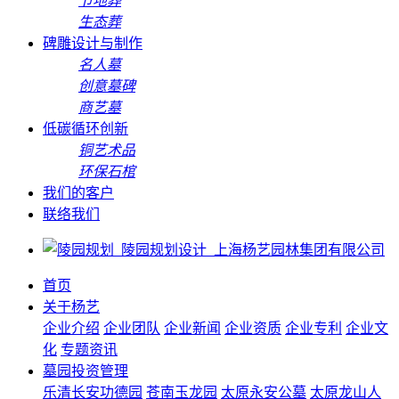
节地葬
生态葬
碑雕设计与制作
名人墓
创意墓碑
商艺墓
低碳循环创新
铜艺术品
环保石棺
我们的客户
联络我们
首页
关于杨艺
企业介绍
企业团队
企业新闻
企业资质
企业专利
企业文
化
专题资讯
墓园投资管理
乐清长安功德园
苍南玉龙园
太原永安公墓
太原龙山人