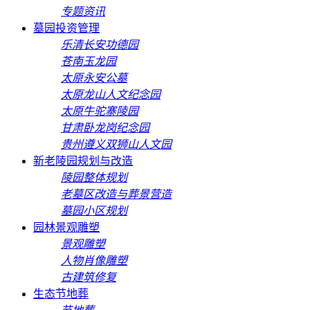
专题资讯
墓园投资管理
乐清长安功德园
苍南玉龙园
太原永安公墓
太原龙山人文纪念园
太原牛驼寨陵园
甘肃卧龙岗纪念园
贵州遵义双狮山人文园
新老陵园规划与改造
陵园整体规划
老墓区改造与葬景营造
墓园小区规划
园林景观雕塑
景观雕塑
人物肖像雕塑
古建筑修复
生态节地葬