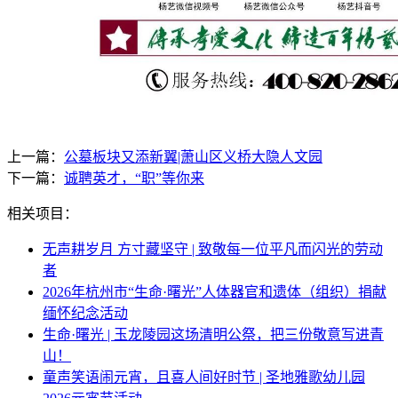
上一篇：
公墓板块又添新翼|萧山区义桥大隐人文园
下一篇：
诚聘英才，“职”等你来
相关项目：
无声耕岁月 方寸藏坚守 | 致敬每一位平凡而闪光的劳动
者
2026年杭州市“生命·曙光”人体器官和遗体（组织）捐献
缅怀纪念活动
生命·曙光 | 玉龙陵园这场清明公祭，把三份敬意写进青
山！
童声笑语闹元宵，且喜人间好时节 | 圣地雅歌幼儿园