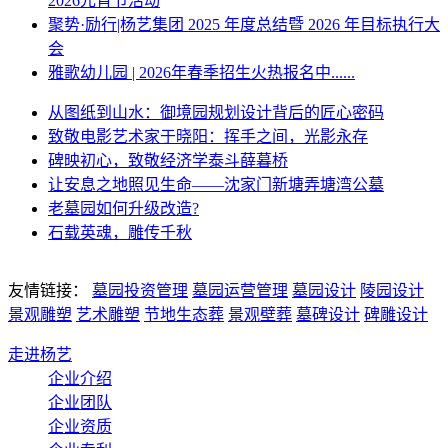
2026元宵节活动
聚势·励行|杨艺集团 2025 年度总结暨 2026 年目标执行大
会
雅歌幼儿园 | 2026年春季招生火热报名中......
从图纸到山水：御境园规划设计背后的匠心密码
致敬电影艺术家于晓阳：挥手之间，光影永存
碑映初心，致敬经济学泰斗薛暮桥
让安息之地照见生命——沈家门新塘弄塘湾公墓
老墓园如何升级改造?
石载英魂，雕传千秋
友情链接：
墓园投资管理
墓园运营管理
墓园设计
陵园设计
景观雕塑
艺术雕塑
节地生态葬
景观壁葬
墓碑设计
碑雕设计
走进杨艺
企业介绍
企业团队
企业资质