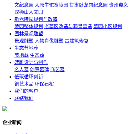
文纪念园
太原牛驼寨陵园
甘肃卧龙岗纪念园
贵州遵义
双狮山人文园
新老陵园规划与改造
陵园整体规划
老墓区改造与葬景营造
墓园小区规划
园林景观雕塑
景观雕塑
人物肖像雕塑
古建筑修复
生态节地葬
节地葬
生态葬
碑雕设计与制作
名人墓
创意墓碑
商艺墓
低碳循环创新
铜艺术品
环保石棺
我们的客户
联络我们
企业新闻