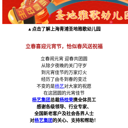
▲点击了解上海青浦圣地雅歌幼儿园
立春喜迎元宵节，恰似春风送祝福
立春闹元宵 迎春共团圆
从除夕夜晚的关门守岁
到元宵佳节的万家灯火
经历了由冬到春的变迁
不变的是
杨艺
对大家的祝愿
在这团圆的元宵佳节
杨艺集团
总裁
杨桂荣
携全体员工
感谢各级领导、行业专家、
全国新老客户及社会各界人士
对
杨艺集团
的关心、支持和帮助！