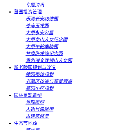
专题资讯
墓园投资管理
乐清长安功德园
苍南玉龙园
太原永安公墓
太原龙山人文纪念园
太原牛驼寨陵园
甘肃卧龙岗纪念园
贵州遵义双狮山人文园
新老陵园规划与改造
陵园整体规划
老墓区改造与葬景营造
墓园小区规划
园林景观雕塑
景观雕塑
人物肖像雕塑
古建筑修复
生态节地葬