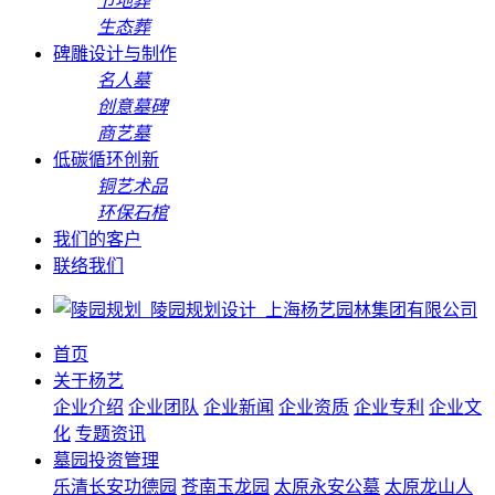
节地葬
生态葬
碑雕设计与制作
名人墓
创意墓碑
商艺墓
低碳循环创新
铜艺术品
环保石棺
我们的客户
联络我们
首页
关于杨艺
企业介绍
企业团队
企业新闻
企业资质
企业专利
企业文
化
专题资讯
墓园投资管理
乐清长安功德园
苍南玉龙园
太原永安公墓
太原龙山人