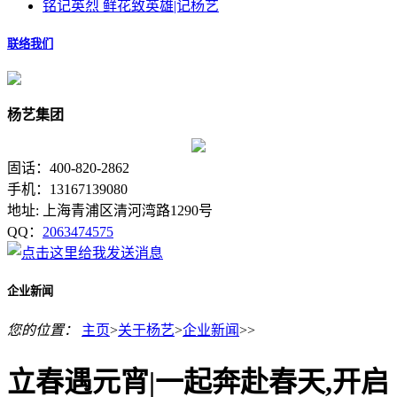
铭记英烈 鲜花致英雄|记杨艺
联络我们
杨艺集团
固话：400-820-2862
手机：13167139080
地址: 上海青浦区清河湾路1290号
QQ：
2063474575
企业新闻
您的位置：
主页
>
关于杨艺
>
企业新闻
>>
立春遇元宵|一起奔赴春天,开启