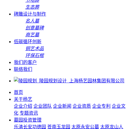
节地葬
生态葬
碑雕设计与制作
名人墓
创意墓碑
商艺墓
低碳循环创新
铜艺术品
环保石棺
我们的客户
联络我们
首页
关于杨艺
企业介绍
企业团队
企业新闻
企业资质
企业专利
企业文
化
专题资讯
墓园投资管理
乐清长安功德园
苍南玉龙园
太原永安公墓
太原龙山人