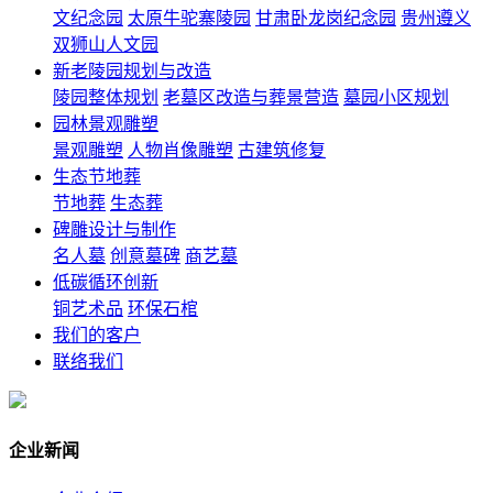
文纪念园
太原牛驼寨陵园
甘肃卧龙岗纪念园
贵州遵义
双狮山人文园
新老陵园规划与改造
陵园整体规划
老墓区改造与葬景营造
墓园小区规划
园林景观雕塑
景观雕塑
人物肖像雕塑
古建筑修复
生态节地葬
节地葬
生态葬
碑雕设计与制作
名人墓
创意墓碑
商艺墓
低碳循环创新
铜艺术品
环保石棺
我们的客户
联络我们
企业新闻