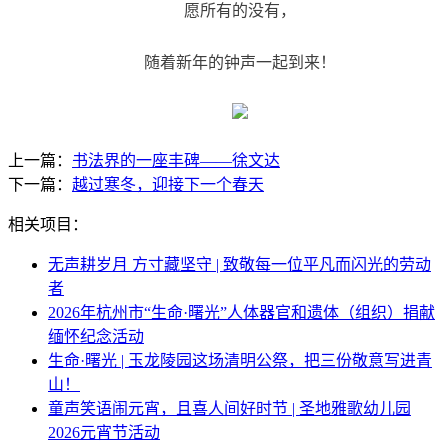
	愿所有的没有，
	随着新年的钟声一起到来！
上一篇：
书法界的一座丰碑——徐文达
下一篇：
越过寒冬，迎接下一个春天
相关项目：
无声耕岁月 方寸藏坚守 | 致敬每一位平凡而闪光的劳动
者
2026年杭州市“生命·曙光”人体器官和遗体（组织）捐献
缅怀纪念活动
生命·曙光 | 玉龙陵园这场清明公祭，把三份敬意写进青
山！
童声笑语闹元宵，且喜人间好时节 | 圣地雅歌幼儿园
2026元宵节活动