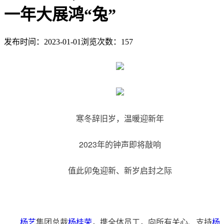
一年大展鸿“兔”
发布时间：2023-01-01
浏览次数：
157
	寒冬辞旧岁，温暖迎新年
	2023年的钟声即将敲响
	值此卯兔迎新、新岁启封之际
杨艺
集团总裁
杨桂荣
，携全体员工，向所有关心、支持
杨