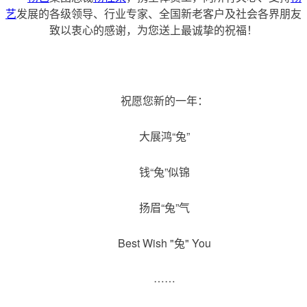
艺
发展的各级领导、行业专家、全国新老客户及社会各界朋友
致以衷心的感谢，为您送上最诚挚的祝福！
	祝愿您新的一年：
	大展鸿“兔”
	钱“兔”似锦
	扬眉“兔”气
	Best Wish "兔" You
	……