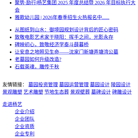
聚势·励行|杨艺集团 2025 年度总结暨 2026 年目标执行大
会
雅歌幼儿园 | 2026年春季招生火热报名中......
从图纸到山水：御境园规划设计背后的匠心密码
致敬电影艺术家于晓阳：挥手之间，光影永存
碑映初心，致敬经济学泰斗薛暮桥
让安息之地照见生命——沈家门新塘弄塘湾公墓
老墓园如何升级改造?
石载英魂，雕传千秋
友情链接：
墓园投资管理
墓园运营管理
墓园设计
陵园设计
景观雕塑
艺术雕塑
节地生态葬
景观壁葬
墓碑设计
碑雕设计
走进杨艺
企业介绍
企业团队
企业资质
企业专利