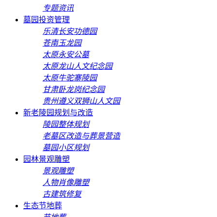
专题资讯
墓园投资管理
乐清长安功德园
苍南玉龙园
太原永安公墓
太原龙山人文纪念园
太原牛驼寨陵园
甘肃卧龙岗纪念园
贵州遵义双狮山人文园
新老陵园规划与改造
陵园整体规划
老墓区改造与葬景营造
墓园小区规划
园林景观雕塑
景观雕塑
人物肖像雕塑
古建筑修复
生态节地葬