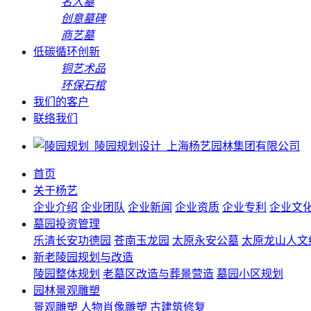
名人墓
创意墓碑
商艺墓
低碳循环创新
铜艺术品
环保石棺
我们的客户
联络我们
首页
关于杨艺
企业介绍
企业团队
企业新闻
企业资质
企业专利
企业文
墓园投资管理
乐清长安功德园
苍南玉龙园
太原永安公墓
太原龙山人文
新老陵园规划与改造
陵园整体规划
老墓区改造与葬景营造
墓园小区规划
园林景观雕塑
景观雕塑
人物肖像雕塑
古建筑修复