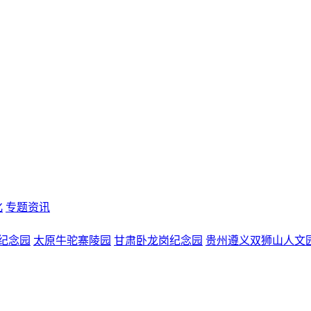
化
专题资讯
纪念园
太原牛驼寨陵园
甘肃卧龙岗纪念园
贵州遵义双狮山人文