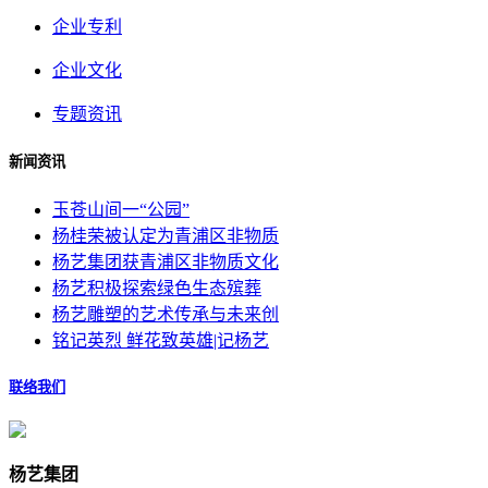
企业专利
企业文化
专题资讯
新闻资讯
玉苍山间一“公园”
杨桂荣被认定为青浦区非物质
杨艺集团获青浦区非物质文化
杨艺积极探索绿色生态殡葬
杨艺雕塑的艺术传承与未来创
铭记英烈 鲜花致英雄|记杨艺
联络我们
杨艺集团