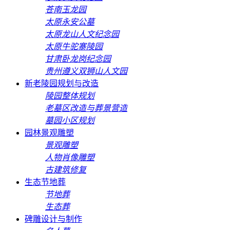
苍南玉龙园
太原永安公墓
太原龙山人文纪念园
太原牛驼寨陵园
甘肃卧龙岗纪念园
贵州遵义双狮山人文园
新老陵园规划与改造
陵园整体规划
老墓区改造与葬景营造
墓园小区规划
园林景观雕塑
景观雕塑
人物肖像雕塑
古建筑修复
生态节地葬
节地葬
生态葬
碑雕设计与制作