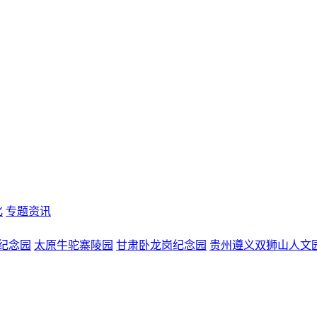
化
专题资讯
纪念园
太原牛驼寨陵园
甘肃卧龙岗纪念园
贵州遵义双狮山人文