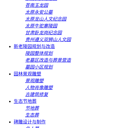
苍南玉龙园
太原永安公墓
太原龙山人文纪念园
太原牛驼寨陵园
甘肃卧龙岗纪念园
贵州遵义双狮山人文园
新老陵园规划与改造
陵园整体规划
老墓区改造与葬景营造
墓园小区规划
园林景观雕塑
景观雕塑
人物肖像雕塑
古建筑修复
生态节地葬
节地葬
生态葬
碑雕设计与制作