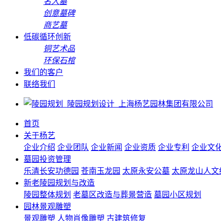
名人墓
创意墓碑
商艺墓
低碳循环创新
铜艺术品
环保石棺
我们的客户
联络我们
首页
关于杨艺
企业介绍
企业团队
企业新闻
企业资质
企业专利
企业文
墓园投资管理
乐清长安功德园
苍南玉龙园
太原永安公墓
太原龙山人文
新老陵园规划与改造
陵园整体规划
老墓区改造与葬景营造
墓园小区规划
园林景观雕塑
景观雕塑
人物肖像雕塑
古建筑修复