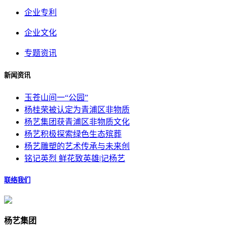
企业专利
企业文化
专题资讯
新闻资讯
玉苍山间一“公园”
杨桂荣被认定为青浦区非物质
杨艺集团获青浦区非物质文化
杨艺积极探索绿色生态殡葬
杨艺雕塑的艺术传承与未来创
铭记英烈 鲜花致英雄|记杨艺
联络我们
杨艺集团