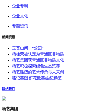
企业专利
企业文化
专题资讯
新闻资讯
玉苍山间一“公园”
杨桂荣被认定为青浦区非物质
杨艺集团获青浦区非物质文化
杨艺积极探索绿色生态殡葬
杨艺雕塑的艺术传承与未来创
铭记英烈 鲜花致英雄|记杨艺
联络我们
杨艺集团