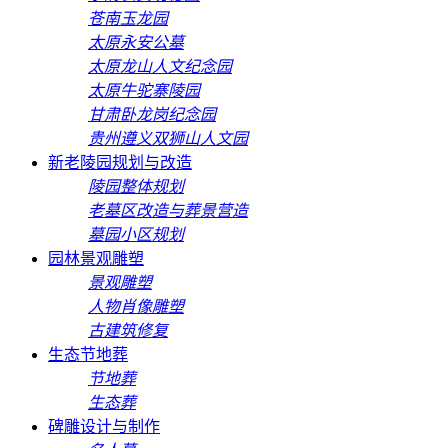
苍南玉龙园
太原永安公墓
太原龙山人文纪念园
太原牛驼寨陵园
甘肃卧龙岗纪念园
贵州遵义双狮山人文园
新老陵园规划与改造
陵园整体规划
老墓区改造与葬景营造
墓园小区规划
园林景观雕塑
景观雕塑
人物肖像雕塑
古建筑修复
生态节地葬
节地葬
生态葬
碑雕设计与制作