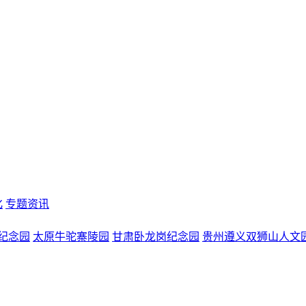
化
专题资讯
纪念园
太原牛驼寨陵园
甘肃卧龙岗纪念园
贵州遵义双狮山人文