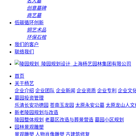
名人墓
创意墓碑
商艺墓
低碳循环创新
铜艺术品
环保石棺
我们的客户
联络我们
首页
关于杨艺
企业介绍
企业团队
企业新闻
企业资质
企业专利
企业文
墓园投资管理
乐清长安功德园
苍南玉龙园
太原永安公墓
太原龙山人文
新老陵园规划与改造
陵园整体规划
老墓区改造与葬景营造
墓园小区规划
园林景观雕塑
景观雕塑
人物肖像雕塑
古建筑修复