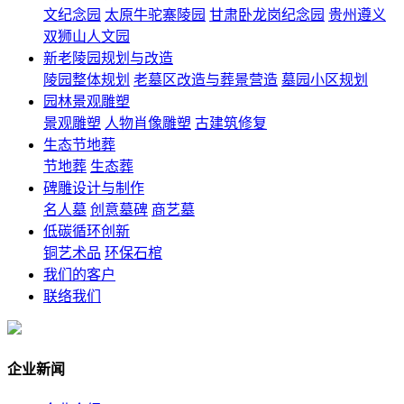
文纪念园
太原牛驼寨陵园
甘肃卧龙岗纪念园
贵州遵义
双狮山人文园
新老陵园规划与改造
陵园整体规划
老墓区改造与葬景营造
墓园小区规划
园林景观雕塑
景观雕塑
人物肖像雕塑
古建筑修复
生态节地葬
节地葬
生态葬
碑雕设计与制作
名人墓
创意墓碑
商艺墓
低碳循环创新
铜艺术品
环保石棺
我们的客户
联络我们
企业新闻