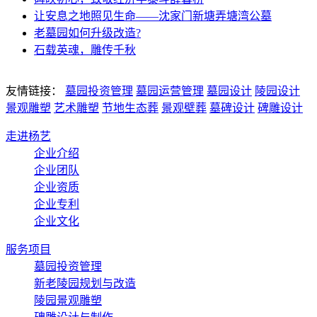
让安息之地照见生命——沈家门新塘弄塘湾公墓
老墓园如何升级改造?
石载英魂，雕传千秋
友情链接：
墓园投资管理
墓园运营管理
墓园设计
陵园设计
景观雕塑
艺术雕塑
节地生态葬
景观壁葬
墓碑设计
碑雕设计
走进杨艺
企业介绍
企业团队
企业资质
企业专利
企业文化
服务项目
墓园投资管理
新老陵园规划与改造
陵园景观雕塑