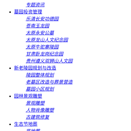
专题资讯
墓园投资管理
乐清长安功德园
苍南玉龙园
太原永安公墓
太原龙山人文纪念园
太原牛驼寨陵园
甘肃卧龙岗纪念园
贵州遵义双狮山人文园
新老陵园规划与改造
陵园整体规划
老墓区改造与葬景营造
墓园小区规划
园林景观雕塑
景观雕塑
人物肖像雕塑
古建筑修复
生态节地葬