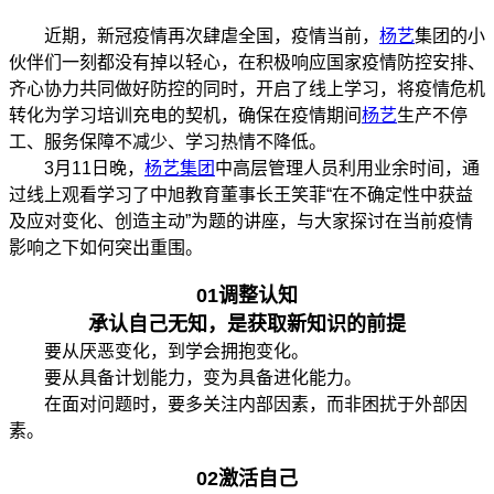
近期，新冠疫情再次肆虐全国，疫情当前，
杨艺
集团的小
伙伴们一刻都没有掉以轻心，在积极响应国家疫情防控安排、
齐心协力共同做好防控的同时，开启了线上学习，将疫情危机
转化为学习培训充电的契机，确保在疫情期间
杨艺
生产不停
工、服务保障不减少、学习热情不降低。
3月11日晚，
杨艺集团
中高层管理人员利用业余时间，通
过线上观看学习了中旭教育董事长王笑菲“在不确定性中获益
及应对变化、创造主动”为题的讲座，与大家探讨在当前疫情
影响之下如何突出重围。
01
调整认知
承认自己无知，是获取新知识的前提
要从厌恶变化，到学会拥抱变化。
要从具备计划能力，变为具备进化能力。
在面对问题时，要多关注内部因素，而非困扰于外部因
素。
02
激活自己