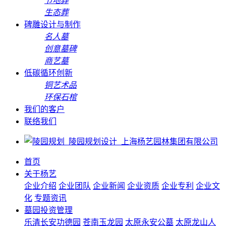
节地葬
生态葬
碑雕设计与制作
名人墓
创意墓碑
商艺墓
低碳循环创新
铜艺术品
环保石棺
我们的客户
联络我们
首页
关于杨艺
企业介绍
企业团队
企业新闻
企业资质
企业专利
企业文
化
专题资讯
墓园投资管理
乐清长安功德园
苍南玉龙园
太原永安公墓
太原龙山人