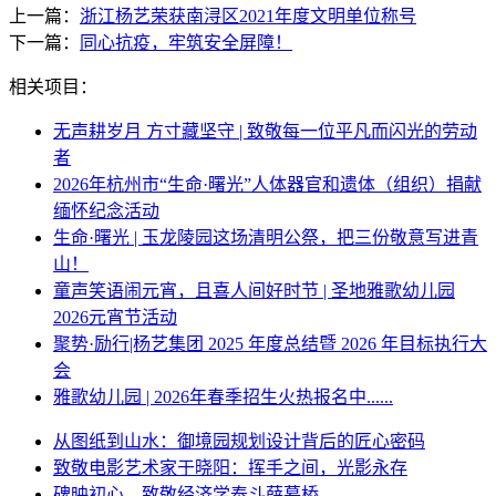
上一篇：
浙江杨艺荣获南浔区2021年度文明单位称号
下一篇：
同心抗疫，牢筑安全屏障！
相关项目：
无声耕岁月 方寸藏坚守 | 致敬每一位平凡而闪光的劳动
者
2026年杭州市“生命·曙光”人体器官和遗体（组织）捐献
缅怀纪念活动
生命·曙光 | 玉龙陵园这场清明公祭，把三份敬意写进青
山！
童声笑语闹元宵，且喜人间好时节 | 圣地雅歌幼儿园
2026元宵节活动
聚势·励行|杨艺集团 2025 年度总结暨 2026 年目标执行大
会
雅歌幼儿园 | 2026年春季招生火热报名中......
从图纸到山水：御境园规划设计背后的匠心密码
致敬电影艺术家于晓阳：挥手之间，光影永存
碑映初心，致敬经济学泰斗薛暮桥