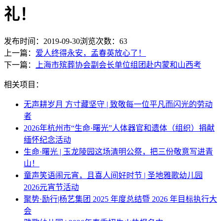
礼！
发布时间：2019-09-30
浏览次数：
63
上一篇：
爱人终得永安，孟春英放心了！
下一篇：
上海市殡葬协会副会长单位组团赴内蒙和山西考
相关项目：
无声耕岁月 方寸藏坚守 | 致敬每一位平凡而闪光的劳动
者
2026年杭州市“生命·曙光”人体器官和遗体（组织）捐献
缅怀纪念活动
生命·曙光 | 玉龙陵园这场清明公祭，把三份敬意写进青
山！
童声笑语闹元宵，且喜人间好时节 | 圣地雅歌幼儿园
2026元宵节活动
聚势·励行|杨艺集团 2025 年度总结暨 2026 年目标执行大
会