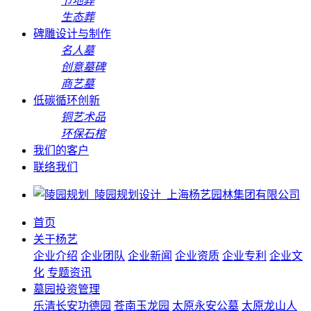
节地葬
生态葬
碑雕设计与制作
名人墓
创意墓碑
商艺墓
低碳循环创新
铜艺术品
环保石棺
我们的客户
联络我们
首页
关于杨艺
企业介绍
企业团队
企业新闻
企业资质
企业专利
企业文
化
专题资讯
墓园投资管理
乐清长安功德园
苍南玉龙园
太原永安公墓
太原龙山人