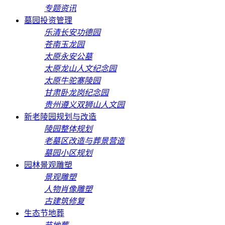
专题资讯
墓园投资管理
乐清长安功德园
苍南玉龙园
太原永安公墓
太原龙山人文纪念园
太原牛驼寨陵园
甘肃卧龙岗纪念园
贵州遵义双狮山人文园
新老陵园规划与改造
陵园整体规划
老墓区改造与葬景营造
墓园小区规划
园林景观雕塑
景观雕塑
人物肖像雕塑
古建筑修复
生态节地葬