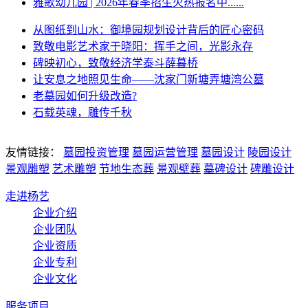
雅歌幼儿园 | 2026年春季招生火热报名中......
从图纸到山水：御境园规划设计背后的匠心密码
致敬电影艺术家于晓阳：挥手之间，光影永存
碑映初心，致敬经济学泰斗薛暮桥
让安息之地照见生命——沈家门新塘弄塘湾公墓
老墓园如何升级改造?
石载英魂，雕传千秋
友情链接：
墓园投资管理
墓园运营管理
墓园设计
陵园设计
景观雕塑
艺术雕塑
节地生态葬
景观壁葬
墓碑设计
碑雕设计
走进杨艺
企业介绍
企业团队
企业资质
企业专利
企业文化
服务项目