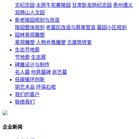
文纪念园
太原牛驼寨陵园
甘肃卧龙岗纪念园
贵州遵义
双狮山人文园
新老陵园规划与改造
陵园整体规划
老墓区改造与葬景营造
墓园小区规划
园林景观雕塑
景观雕塑
人物肖像雕塑
古建筑修复
生态节地葬
节地葬
生态葬
碑雕设计与制作
名人墓
创意墓碑
商艺墓
低碳循环创新
铜艺术品
环保石棺
我们的客户
联络我们
企业新闻