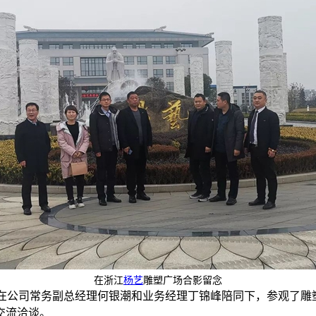
在浙江
杨艺
雕塑广场合影留念
在公司常务副总经理何银潮和业务经理丁锦峰陪同下，参观了雕
交流洽谈。