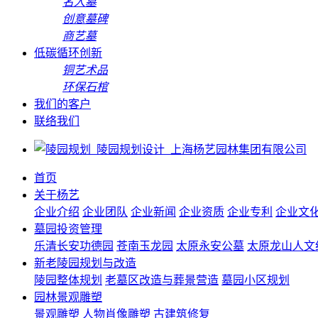
名人墓
创意墓碑
商艺墓
低碳循环创新
铜艺术品
环保石棺
我们的客户
联络我们
首页
关于杨艺
企业介绍
企业团队
企业新闻
企业资质
企业专利
企业文
墓园投资管理
乐清长安功德园
苍南玉龙园
太原永安公墓
太原龙山人文
新老陵园规划与改造
陵园整体规划
老墓区改造与葬景营造
墓园小区规划
园林景观雕塑
景观雕塑
人物肖像雕塑
古建筑修复