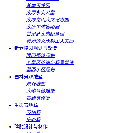
苍南玉龙园
太原永安公墓
太原龙山人文纪念园
太原牛驼寨陵园
甘肃卧龙岗纪念园
贵州遵义双狮山人文园
新老陵园规划与改造
陵园整体规划
老墓区改造与葬景营造
墓园小区规划
园林景观雕塑
景观雕塑
人物肖像雕塑
古建筑修复
生态节地葬
节地葬
生态葬
碑雕设计与制作