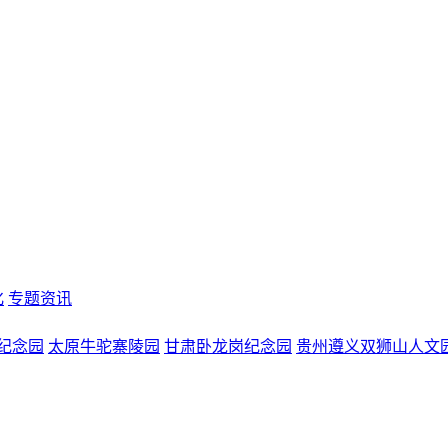
化
专题资讯
纪念园
太原牛驼寨陵园
甘肃卧龙岗纪念园
贵州遵义双狮山人文