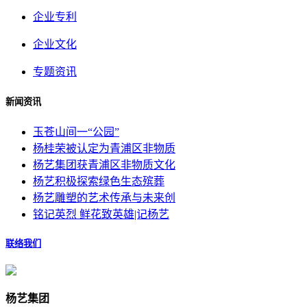
企业专利
企业文化
专题资讯
新闻资讯
玉苍山间一“公园”
杨桂荣被认定为青浦区非物质
杨艺集团获青浦区非物质文化
杨艺积极探索绿色生态殡葬
杨艺雕塑的艺术传承与未来创
铭记英烈 鲜花致英雄|记杨艺
联络我们
杨艺集团