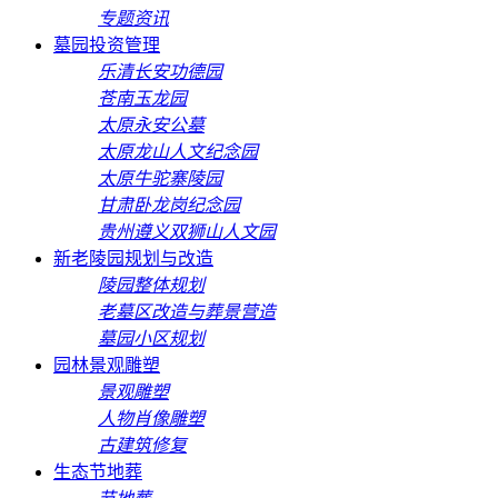
专题资讯
墓园投资管理
乐清长安功德园
苍南玉龙园
太原永安公墓
太原龙山人文纪念园
太原牛驼寨陵园
甘肃卧龙岗纪念园
贵州遵义双狮山人文园
新老陵园规划与改造
陵园整体规划
老墓区改造与葬景营造
墓园小区规划
园林景观雕塑
景观雕塑
人物肖像雕塑
古建筑修复
生态节地葬