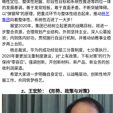
略性定位、整体性把握、阶段性目标和系统性推进等四位一体
的发展基调，善于发现短板，敢于直面矛盾，不断突破障碍。
以“弹钢琴”的原理，把重点环节与整体性结合起来，推动
杨艺
集团
向着整体性、系统性迈进了一大步！
展望2020年，集团已经树立起更高的战略目标，将进一
步整合资源，合理规划产业结构，外则坚持主业，深入公墓投
资；内则炼内好功，贯彻施行自运行机制，并推动幼教事业稳
步再上台阶。
杨总裁说，华为的成功经验是三分靠制度，七分靠执行，
2020年要更加注重制度建设，对“上有政策，下有对策”的行为
保持“零容忍”。强调创新，开创新材料、新产品、新业务的创
收利润渠道。
希望大家进一步明确自身定位，以战略驱动，创新性地开
展工作，共同筑梦杨艺。
2、
王宏阶：《形势、政策与对策》