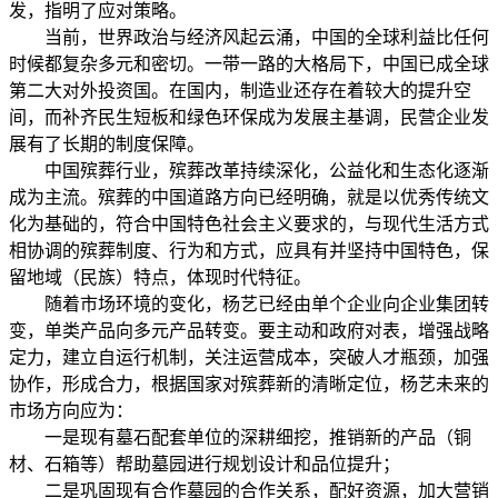
发，指明了应对策略。
当前，世界政治与经济风起云涌，中国的全球利益比任何
时候都复杂多元和密切。一带一路的大格局下，中国已成全球
第二大对外投资国。在国内，制造业还存在着较大的提升空
间，而补齐民生短板和绿色环保成为发展主基调，民营企业发
展有了长期的制度保障。
中国殡葬行业，殡葬改革持续深化，公益化和生态化逐渐
成为主流。殡葬的中国道路方向已经明确，就是以优秀传统文
化为基础的，符合中国特色社会主义要求的，与现代生活方式
相协调的殡葬制度、行为和方式，应具有并坚持中国特色，保
留地域（民族）特点，体现时代特征。
随着市场环境的变化，杨艺已经由单个企业向企业集团转
变，单类产品向多元产品转变。要主动和政府对表，增强战略
定力，建立自运行机制，关注运营成本，突破人才瓶颈，加强
协作，形成合力，根据国家对殡葬新的清晰定位，杨艺未来的
市场方向应为：
一是现有墓石配套单位的深耕细挖，推销新的产品（铜
材、石箱等）帮助墓园进行规划设计和品位提升；
二是巩固现有合作墓园的合作关系，配好资源，加大营销