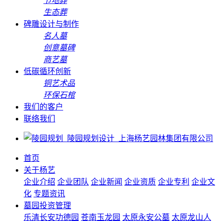
节地葬
生态葬
碑雕设计与制作
名人墓
创意墓碑
商艺墓
低碳循环创新
铜艺术品
环保石棺
我们的客户
联络我们
首页
关于杨艺
企业介绍
企业团队
企业新闻
企业资质
企业专利
企业文
化
专题资讯
墓园投资管理
乐清长安功德园
苍南玉龙园
太原永安公墓
太原龙山人