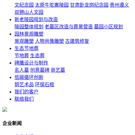
文纪念园
太原牛驼寨陵园
甘肃卧龙岗纪念园
贵州遵义
双狮山人文园
新老陵园规划与改造
陵园整体规划
老墓区改造与葬景营造
墓园小区规划
园林景观雕塑
景观雕塑
人物肖像雕塑
古建筑修复
生态节地葬
节地葬
生态葬
碑雕设计与制作
名人墓
创意墓碑
商艺墓
低碳循环创新
铜艺术品
环保石棺
我们的客户
联络我们
企业新闻