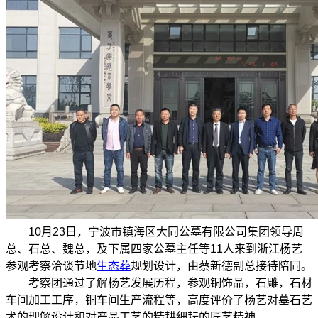
10月23日，宁波市镇海区大同公墓有限公司集团领导周
总、石总、魏总，及下属四家公墓主任等11人来到浙江杨艺
参观考察洽谈节地
生态葬
规划设计，由蔡新德副总接待陪同。
考察团通过了解杨艺发展历程，参观铜饰品，石雕，石材
车间加工工序，铜车间生产流程等，高度评价了杨艺对墓石艺
术的理解设计和对产品工艺的精耕细耘的匠艺精神。