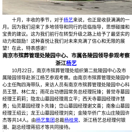
十月，丰收的季节，对于
杨艺
来说，也正是收获满满的一
月。因为我们迎来了多地领导和同行的莅临指导，思想碰撞和
宝贵的建议。这为我们前行在转型升级之路上给予了最坚实的
动力和鼓励！这种喜悦让我们对未来充满了信心和无限的展
望！在此，特表感谢！
南京市殡葬管理处陵园中心、市属各陵园领导参观考察
浙江
杨艺
10月22日，南京市殡葬管理处组织第二批陵园中心及市
属陵园领导赴浙江杨艺参观考察。由南京市殡葬管理处陵园中
心主任陶四海带队，来访人员有南京市殡葬管理处陵园中心科
员王慧、林仁龙；雨花台功德园常务总经理阮锋；普觉寺墓园
经理王莉莉；隐龙山墓园经理周立平；西天寺墓园经理许慧
勇；仙灵墓园经理卜先锋；岱山墓园经理谢文喜；南象山墓园
经理王绍云；龙王山墓园经理刘奕；金陵华侨广东山庄陵园许
杰等共14人。由
杨艺集团
总裁
杨桂荣
、浙江杨艺总经理何银
潮、副总经理蒋招才等共同接待。