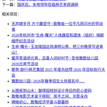
下一篇：
国庆后，多地领导莅临杨艺参观调研
相关项目：
无声耕岁月 方寸藏坚守 | 致敬每一位平凡而闪光的劳动
者
2026年杭州市“生命·曙光”人体器官和遗体（组织）捐献
缅怀纪念活动
生命·曙光 | 玉龙陵园这场清明公祭，把三份敬意写进青
山！
童声笑语闹元宵，且喜人间好时节 | 圣地雅歌幼儿园
2026元宵节活动
聚势·励行|杨艺集团 2025 年度总结暨 2026 年目标执行大
会
雅歌幼儿园 | 2026年春季招生火热报名中......
从图纸到山水：御境园规划设计背后的匠心密码
致敬电影艺术家于晓阳：挥手之间，光影永存
碑映初心，致敬经济学泰斗薛暮桥