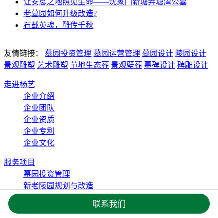
让安息之地照见生命——沈家门新塘弄塘湾公墓
老墓园如何升级改造?
石载英魂，雕传千秋
友情链接：
墓园投资管理
墓园运营管理
墓园设计
陵园设计
景观雕塑
艺术雕塑
节地生态葬
景观壁葬
墓碑设计
碑雕设计
走进杨艺
企业介绍
企业团队
企业资质
企业专利
企业文化
服务项目
墓园投资管理
新老陵园规划与改造
陵园景观雕塑
联系我们
碑雕设计与制作