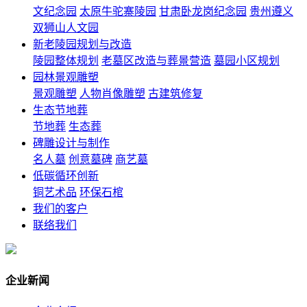
文纪念园
太原牛驼寨陵园
甘肃卧龙岗纪念园
贵州遵义
双狮山人文园
新老陵园规划与改造
陵园整体规划
老墓区改造与葬景营造
墓园小区规划
园林景观雕塑
景观雕塑
人物肖像雕塑
古建筑修复
生态节地葬
节地葬
生态葬
碑雕设计与制作
名人墓
创意墓碑
商艺墓
低碳循环创新
铜艺术品
环保石棺
我们的客户
联络我们
企业新闻