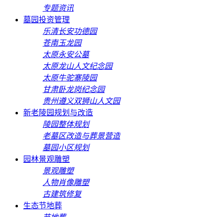
专题资讯
墓园投资管理
乐清长安功德园
苍南玉龙园
太原永安公墓
太原龙山人文纪念园
太原牛驼寨陵园
甘肃卧龙岗纪念园
贵州遵义双狮山人文园
新老陵园规划与改造
陵园整体规划
老墓区改造与葬景营造
墓园小区规划
园林景观雕塑
景观雕塑
人物肖像雕塑
古建筑修复
生态节地葬