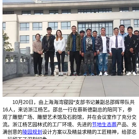
10月20日，由上海海湾寝园*支部书记兼副总邵辉带队共
16人，来访浙江杨艺。邵总一行在蔡新德副总的陪同下，参
观了雕塑广场、雕塑艺术馆及石韵馆，并在会议室作了充分交
流。浙江杨艺园林式的工厂环境、先进的
节地生态葬
产品、充
满创意的
陵园规划
设计方案以及精益求精的工匠精神，给邵总