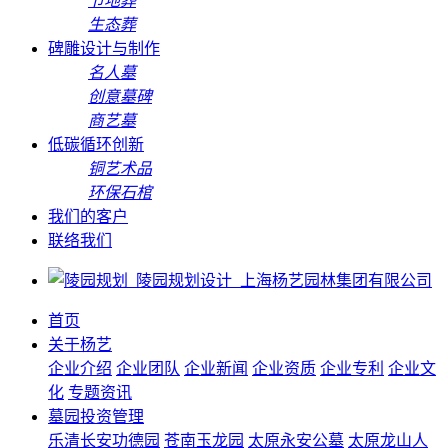
节地葬
生态葬
碑雕设计与制作
名人墓
创意墓碑
商艺墓
低碳循环创新
铜艺术品
环保石棺
我们的客户
联络我们
首页
关于杨艺
企业介绍
企业团队
企业新闻
企业资质
企业专利
企业文
化
专题资讯
墓园投资管理
乐清长安功德园
苍南玉龙园
太原永安公墓
太原龙山人