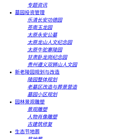
专题资讯
墓园投资管理
乐清长安功德园
苍南玉龙园
太原永安公墓
太原龙山人文纪念园
太原牛驼寨陵园
甘肃卧龙岗纪念园
贵州遵义双狮山人文园
新老陵园规划与改造
陵园整体规划
老墓区改造与葬景营造
墓园小区规划
园林景观雕塑
景观雕塑
人物肖像雕塑
古建筑修复
生态节地葬