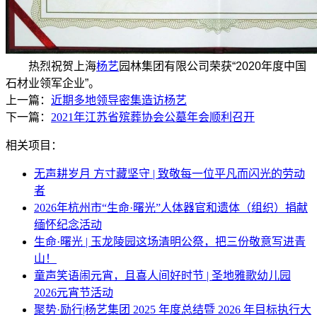
热烈祝贺上海
杨艺
园林集团有限公司荣获“2020年度中国
石材业领军企业”。
上一篇：
近期多地领导密集造访杨艺
下一篇：
2021年江苏省殡葬协会公墓年会顺利召开
相关项目：
无声耕岁月 方寸藏坚守 | 致敬每一位平凡而闪光的劳动
者
2026年杭州市“生命·曙光”人体器官和遗体（组织）捐献
缅怀纪念活动
生命·曙光 | 玉龙陵园这场清明公祭，把三份敬意写进青
山！
童声笑语闹元宵，且喜人间好时节 | 圣地雅歌幼儿园
2026元宵节活动
聚势·励行|杨艺集团 2025 年度总结暨 2026 年目标执行大