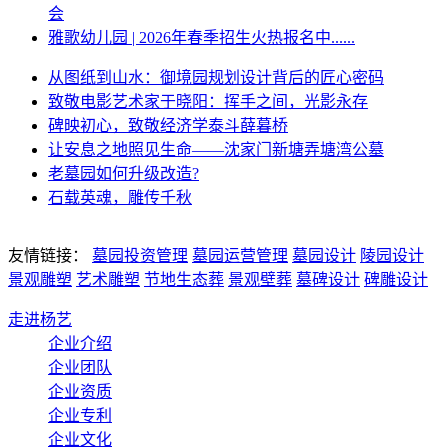
会
雅歌幼儿园 | 2026年春季招生火热报名中......
从图纸到山水：御境园规划设计背后的匠心密码
致敬电影艺术家于晓阳：挥手之间，光影永存
碑映初心，致敬经济学泰斗薛暮桥
让安息之地照见生命——沈家门新塘弄塘湾公墓
老墓园如何升级改造?
石载英魂，雕传千秋
友情链接：
墓园投资管理
墓园运营管理
墓园设计
陵园设计
景观雕塑
艺术雕塑
节地生态葬
景观壁葬
墓碑设计
碑雕设计
走进杨艺
企业介绍
企业团队
企业资质
企业专利
企业文化