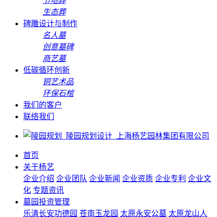
节地葬
生态葬
碑雕设计与制作
名人墓
创意墓碑
商艺墓
低碳循环创新
铜艺术品
环保石棺
我们的客户
联络我们
首页
关于杨艺
企业介绍
企业团队
企业新闻
企业资质
企业专利
企业文
化
专题资讯
墓园投资管理
乐清长安功德园
苍南玉龙园
太原永安公墓
太原龙山人