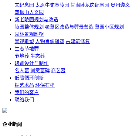
文纪念园
太原牛驼寨陵园
甘肃卧龙岗纪念园
贵州遵义
双狮山人文园
新老陵园规划与改造
陵园整体规划
老墓区改造与葬景营造
墓园小区规划
园林景观雕塑
景观雕塑
人物肖像雕塑
古建筑修复
生态节地葬
节地葬
生态葬
碑雕设计与制作
名人墓
创意墓碑
商艺墓
低碳循环创新
铜艺术品
环保石棺
我们的客户
联络我们
企业新闻