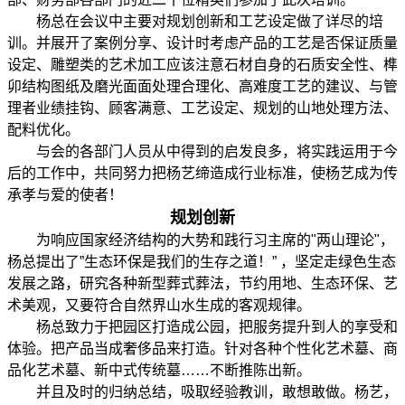
杨总在会议中主要对规划创新和工艺设定做了详尽的培
训。并展开了案例分享、设计时考虑产品的工艺是否保证质量
设定、雕塑类的艺术加工应该注意石材自身的石质安全性、榫
卯结构图纸及磨光面面处理合理化、高难度工艺的建议、与管
理者业绩挂钩、顾客满意、工艺设定、规划的山地处理方法、
配料优化。
与会的各部门人员从中得到的启发良多，将实践运用于今
后的工作中，共同努力把杨艺缔造成行业标准，使杨艺成为传
承孝与爱的使者！
规划创新
为响应国家经济结构的大势和践行习主席的"两山理论"，
杨总提出了”生态环保是我们的生存之道！” ，坚定走绿色生态
发展之路，研究各种新型葬式葬法，节约用地、生态环保、艺
术美观，又要符合自然界山水生成的客观规律。
杨总致力于把园区打造成公园，把服务提升到人的享受和
体验。把产品当成奢侈品来打造。针对各种个性化艺术墓、商
品化艺术墓、新中式传统墓……不断推陈出新。
并且及时的归纳总结，吸取经验教训，敢想敢做。杨艺，