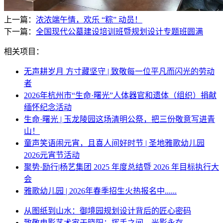
上一篇：
浓浓端午情，欢乐 “粽” 动员！
下一篇：
全国现代公墓建设培训班暨规划设计专题班圆满
相关项目：
无声耕岁月 方寸藏坚守 | 致敬每一位平凡而闪光的劳动
者
2026年杭州市“生命·曙光”人体器官和遗体（组织）捐献
缅怀纪念活动
生命·曙光 | 玉龙陵园这场清明公祭，把三份敬意写进青
山！
童声笑语闹元宵，且喜人间好时节 | 圣地雅歌幼儿园
2026元宵节活动
聚势·励行|杨艺集团 2025 年度总结暨 2026 年目标执行大
会
雅歌幼儿园 | 2026年春季招生火热报名中......
从图纸到山水：御境园规划设计背后的匠心密码
致敬电影艺术家于晓阳：挥手之间，光影永存