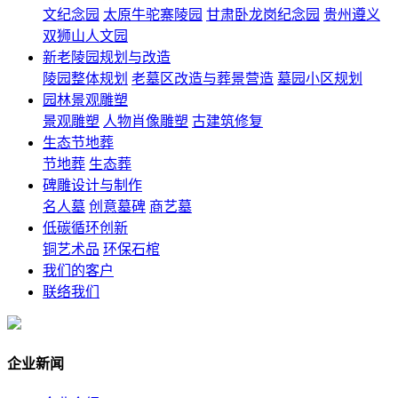
文纪念园
太原牛驼寨陵园
甘肃卧龙岗纪念园
贵州遵义
双狮山人文园
新老陵园规划与改造
陵园整体规划
老墓区改造与葬景营造
墓园小区规划
园林景观雕塑
景观雕塑
人物肖像雕塑
古建筑修复
生态节地葬
节地葬
生态葬
碑雕设计与制作
名人墓
创意墓碑
商艺墓
低碳循环创新
铜艺术品
环保石棺
我们的客户
联络我们
企业新闻