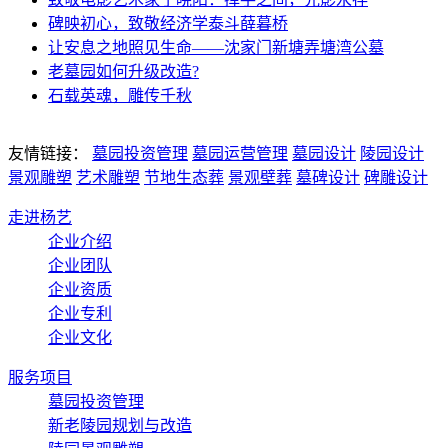
碑映初心，致敬经济学泰斗薛暮桥
让安息之地照见生命——沈家门新塘弄塘湾公墓
老墓园如何升级改造?
石载英魂，雕传千秋
友情链接：
墓园投资管理
墓园运营管理
墓园设计
陵园设计
景观雕塑
艺术雕塑
节地生态葬
景观壁葬
墓碑设计
碑雕设计
走进杨艺
企业介绍
企业团队
企业资质
企业专利
企业文化
服务项目
墓园投资管理
新老陵园规划与改造