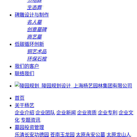
节地葬
生态葬
碑雕设计与制作
名人墓
创意墓碑
商艺墓
低碳循环创新
铜艺术品
环保石棺
我们的客户
联络我们
首页
关于杨艺
企业介绍
企业团队
企业新闻
企业资质
企业专利
企业文
化
专题资讯
墓园投资管理
乐清长安功德园
苍南玉龙园
太原永安公墓
太原龙山人