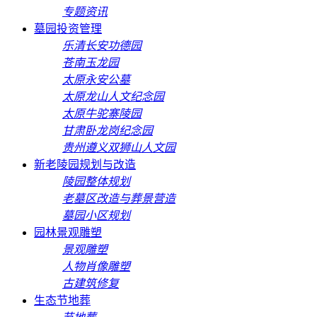
专题资讯
墓园投资管理
乐清长安功德园
苍南玉龙园
太原永安公墓
太原龙山人文纪念园
太原牛驼寨陵园
甘肃卧龙岗纪念园
贵州遵义双狮山人文园
新老陵园规划与改造
陵园整体规划
老墓区改造与葬景营造
墓园小区规划
园林景观雕塑
景观雕塑
人物肖像雕塑
古建筑修复
生态节地葬