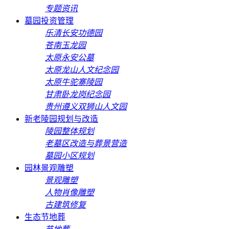
专题资讯
墓园投资管理
乐清长安功德园
苍南玉龙园
太原永安公墓
太原龙山人文纪念园
太原牛驼寨陵园
甘肃卧龙岗纪念园
贵州遵义双狮山人文园
新老陵园规划与改造
陵园整体规划
老墓区改造与葬景营造
墓园小区规划
园林景观雕塑
景观雕塑
人物肖像雕塑
古建筑修复
生态节地葬