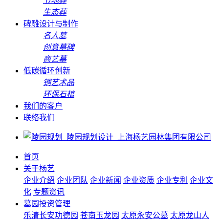
节地葬
生态葬
碑雕设计与制作
名人墓
创意墓碑
商艺墓
低碳循环创新
铜艺术品
环保石棺
我们的客户
联络我们
首页
关于杨艺
企业介绍
企业团队
企业新闻
企业资质
企业专利
企业文
化
专题资讯
墓园投资管理
乐清长安功德园
苍南玉龙园
太原永安公墓
太原龙山人