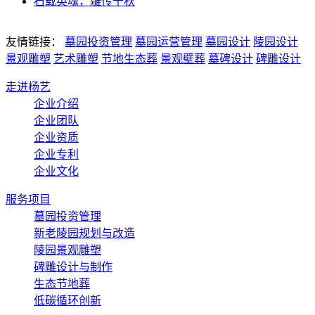
石载英魂，雕传千秋
友情链接：
墓园投资管理
墓园运营管理
墓园设计
陵园设计
景观雕塑
艺术雕塑
节地生态葬
景观壁葬
墓碑设计
碑雕设计
走进杨艺
企业介绍
企业团队
企业资质
企业专利
企业文化
服务项目
墓园投资管理
新老陵园规划与改造
陵园景观雕塑
碑雕设计与制作
生态节地葬
低碳循环创新