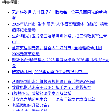
相关项目：
无声耕岁月 方寸藏坚守 | 致敬每一位平凡而闪光的劳动
者
2026年杭州市“生命·曙光”人体器官和遗体（组织）捐献
缅怀纪念活动
生命·曙光 | 玉龙陵园这场清明公祭，把三份敬意写进青
山！
童声笑语闹元宵，且喜人间好时节 | 圣地雅歌幼儿园
2026元宵节活动
聚势·励行|杨艺集团 2025 年度总结暨 2026 年目标执行大
会
雅歌幼儿园 | 2026年春季招生火热报名中......
从图纸到山水：御境园规划设计背后的匠心密码
致敬电影艺术家于晓阳：挥手之间，光影永存
碑映初心，致敬经济学泰斗薛暮桥
让安息之地照见生命——沈家门新塘弄塘湾公墓
老墓园如何升级改造?