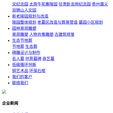
文纪念园
太原牛驼寨陵园
甘肃卧龙岗纪念园
贵州遵义
双狮山人文园
新老陵园规划与改造
陵园整体规划
老墓区改造与葬景营造
墓园小区规划
园林景观雕塑
景观雕塑
人物肖像雕塑
古建筑修复
生态节地葬
节地葬
生态葬
碑雕设计与制作
名人墓
创意墓碑
商艺墓
低碳循环创新
铜艺术品
环保石棺
我们的客户
联络我们
企业新闻