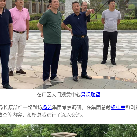
在厂区大门观赏中心
景观雕塑
局长原部红一起到访
杨艺
集团考察调研。在集团总裁
杨桂荣
和副
改革等内容，和杨总裁进行了深入交流。