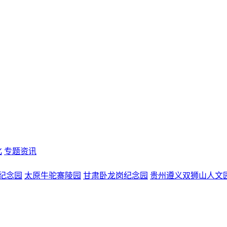
化
专题资讯
纪念园
太原牛驼寨陵园
甘肃卧龙岗纪念园
贵州遵义双狮山人文