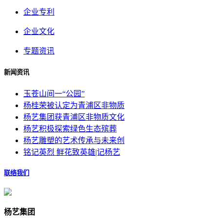
企业专利
企业文化
专题资讯
新闻资讯
玉苍山间一“公园”
杨桂荣被认定为青浦区非物质
杨艺集团获青浦区非物质文化
杨艺积极探索绿色生态殡葬
杨艺雕塑的艺术传承与未来创
铭记英烈 鲜花致英雄|记杨艺
联络我们
杨艺集团