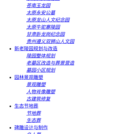
苍南玉龙园
太原永安公墓
太原龙山人文纪念园
太原牛驼寨陵园
甘肃卧龙岗纪念园
贵州遵义双狮山人文园
新老陵园规划与改造
陵园整体规划
老墓区改造与葬景营造
墓园小区规划
园林景观雕塑
景观雕塑
人物肖像雕塑
古建筑修复
生态节地葬
节地葬
生态葬
碑雕设计与制作