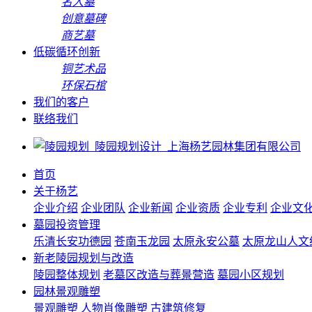
名人墓
创意墓碑
商艺墓
低碳循环创新
铜艺术品
环保石棺
我们的客户
联络我们
首页
关于杨艺
企业介绍
企业团队
企业新闻
企业资质
企业专利
企业文
墓园投资管理
乐清长安功德园
苍南玉龙园
太原永安公墓
太原龙山人文
新老陵园规划与改造
陵园整体规划
老墓区改造与葬景营造
墓园小区规划
园林景观雕塑
景观雕塑
人物肖像雕塑
古建筑修复