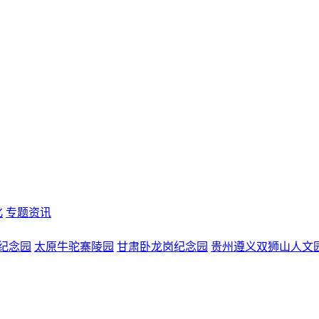
化
专题资讯
纪念园
太原牛驼寨陵园
甘肃卧龙岗纪念园
贵州遵义双狮山人文