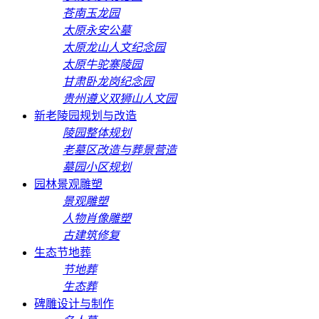
苍南玉龙园
太原永安公墓
太原龙山人文纪念园
太原牛驼寨陵园
甘肃卧龙岗纪念园
贵州遵义双狮山人文园
新老陵园规划与改造
陵园整体规划
老墓区改造与葬景营造
墓园小区规划
园林景观雕塑
景观雕塑
人物肖像雕塑
古建筑修复
生态节地葬
节地葬
生态葬
碑雕设计与制作