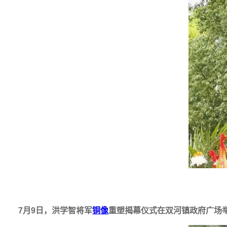
7月9日，洪学智将军
铜像
重塑揭幕仪式在双河镇政府广场