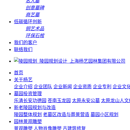
名人墓
创意墓碑
商艺墓
低碳循环创新
铜艺术品
环保石棺
我们的客户
联络我们
首页
关于杨艺
企业介绍
企业团队
企业新闻
企业资质
企业专利
企业文
墓园投资管理
乐清长安功德园
苍南玉龙园
太原永安公墓
太原龙山人文
新老陵园规划与改造
陵园整体规划
老墓区改造与葬景营造
墓园小区规划
园林景观雕塑
景观雕塑
人物肖像雕塑
古建筑修复