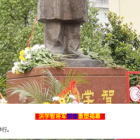
洪学智将军
铜像
重塑揭幕
举行。