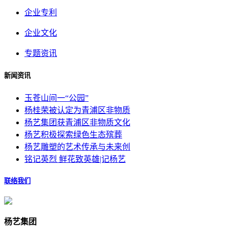
企业专利
企业文化
专题资讯
新闻资讯
玉苍山间一“公园”
杨桂荣被认定为青浦区非物质
杨艺集团获青浦区非物质文化
杨艺积极探索绿色生态殡葬
杨艺雕塑的艺术传承与未来创
铭记英烈 鲜花致英雄|记杨艺
联络我们
杨艺集团