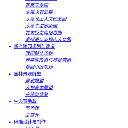
苍南玉龙园
太原永安公墓
太原龙山人文纪念园
太原牛驼寨陵园
甘肃卧龙岗纪念园
贵州遵义双狮山人文园
新老陵园规划与改造
陵园整体规划
老墓区改造与葬景营造
墓园小区规划
园林景观雕塑
景观雕塑
人物肖像雕塑
古建筑修复
生态节地葬
节地葬
生态葬
碑雕设计与制作