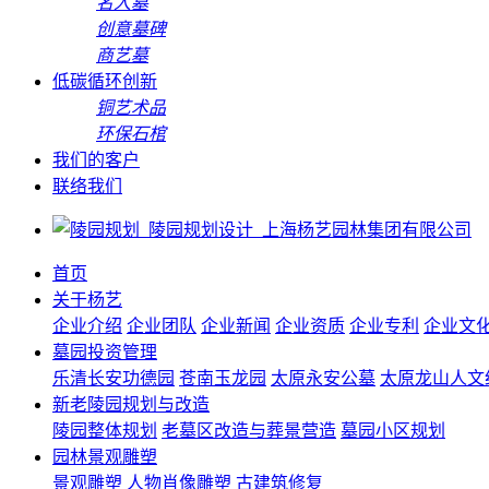
名人墓
创意墓碑
商艺墓
低碳循环创新
铜艺术品
环保石棺
我们的客户
联络我们
首页
关于杨艺
企业介绍
企业团队
企业新闻
企业资质
企业专利
企业文
墓园投资管理
乐清长安功德园
苍南玉龙园
太原永安公墓
太原龙山人文
新老陵园规划与改造
陵园整体规划
老墓区改造与葬景营造
墓园小区规划
园林景观雕塑
景观雕塑
人物肖像雕塑
古建筑修复