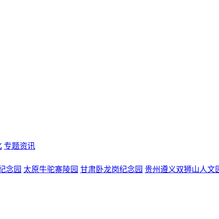
化
专题资讯
纪念园
太原牛驼寨陵园
甘肃卧龙岗纪念园
贵州遵义双狮山人文