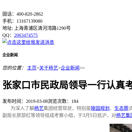
固话：400-820-2862
手机：13167139080
地址: 上海青浦区清河湾路1290号
QQ：
2063474575
企业新闻
您的位置：
主页
>
关于杨艺
>
企业新闻
>>
张家口市民政局领导一行认真
发布时间：2019-03-08
浏览次数：
184
为深入了解
杨艺
集团经营现状，特别是
陵园规划
、
生态葬
副局长原部红等领导组成考察小组，于3月5日抵沪，对
杨艺集