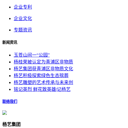
企业专利
企业文化
专题资讯
新闻资讯
玉苍山间一“公园”
杨桂荣被认定为青浦区非物质
杨艺集团获青浦区非物质文化
杨艺积极探索绿色生态殡葬
杨艺雕塑的艺术传承与未来创
铭记英烈 鲜花致英雄|记杨艺
联络我们
杨艺集团