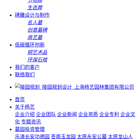
节地葬
生态葬
碑雕设计与制作
名人墓
创意墓碑
商艺墓
低碳循环创新
铜艺术品
环保石棺
我们的客户
联络我们
首页
关于杨艺
企业介绍
企业团队
企业新闻
企业资质
企业专利
企业文
化
专题资讯
墓园投资管理
乐清长安功德园
苍南玉龙园
太原永安公墓
太原龙山人