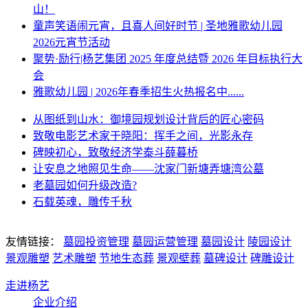
山！
童声笑语闹元宵，且喜人间好时节 | 圣地雅歌幼儿园
2026元宵节活动
聚势·励行|杨艺集团 2025 年度总结暨 2026 年目标执行大
会
雅歌幼儿园 | 2026年春季招生火热报名中......
从图纸到山水：御境园规划设计背后的匠心密码
致敬电影艺术家于晓阳：挥手之间，光影永存
碑映初心，致敬经济学泰斗薛暮桥
让安息之地照见生命——沈家门新塘弄塘湾公墓
老墓园如何升级改造?
石载英魂，雕传千秋
友情链接：
墓园投资管理
墓园运营管理
墓园设计
陵园设计
景观雕塑
艺术雕塑
节地生态葬
景观壁葬
墓碑设计
碑雕设计
走进杨艺
企业介绍