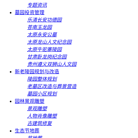
专题资讯
墓园投资管理
乐清长安功德园
苍南玉龙园
太原永安公墓
太原龙山人文纪念园
太原牛驼寨陵园
甘肃卧龙岗纪念园
贵州遵义双狮山人文园
新老陵园规划与改造
陵园整体规划
老墓区改造与葬景营造
墓园小区规划
园林景观雕塑
景观雕塑
人物肖像雕塑
古建筑修复
生态节地葬