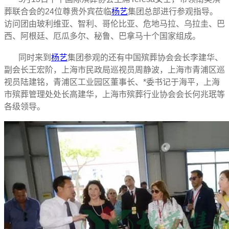
葬联合会的24位尊贵外宾莅临
杨艺
集团总部进行参观指导。
访问团由玻利维亚、智利、哥伦比亚、危地马拉、乌拉圭、巴
西、阿根廷、厄瓜多尔、秘鲁、巴拿马十个国家组成。
同时来到
杨艺
集团参观的还有中国殡葬协会会长李建华、
副会长王宏阶，上海市民政局巡视员周静波，上海市青浦区巡
视员陆建铭，青浦区工业园区董事长、*委书记于海平，上海
市殡葬管理处处长高建华，上海市殡葬行业协会会长何兆珉等
各级领导。