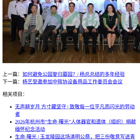
上一篇：
如何避免公园复归墓园？| 杨总总结的多年经验
下一篇：
杨艺受邀参加中殡协设备用品工作委员会会议
相关项目：
无声耕岁月 方寸藏坚守 | 致敬每一位平凡而闪光的劳动
者
2026年杭州市“生命·曙光”人体器官和遗体（组织）捐献
缅怀纪念活动
生命·曙光 | 玉龙陵园这场清明公祭，把三份敬意写进青