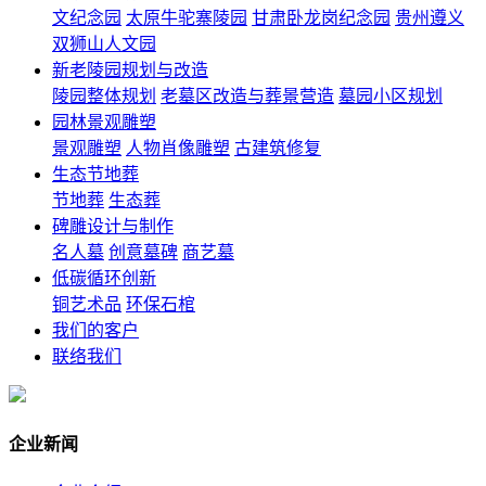
文纪念园
太原牛驼寨陵园
甘肃卧龙岗纪念园
贵州遵义
双狮山人文园
新老陵园规划与改造
陵园整体规划
老墓区改造与葬景营造
墓园小区规划
园林景观雕塑
景观雕塑
人物肖像雕塑
古建筑修复
生态节地葬
节地葬
生态葬
碑雕设计与制作
名人墓
创意墓碑
商艺墓
低碳循环创新
铜艺术品
环保石棺
我们的客户
联络我们
企业新闻