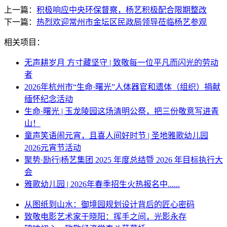
上一篇：
积极响应中央环保督察，杨艺积极配合限期整改
下一篇：
热烈欢迎常州市金坛区民政局领导莅临杨艺参观
相关项目：
无声耕岁月 方寸藏坚守 | 致敬每一位平凡而闪光的劳动
者
2026年杭州市“生命·曙光”人体器官和遗体（组织）捐献
缅怀纪念活动
生命·曙光 | 玉龙陵园这场清明公祭，把三份敬意写进青
山！
童声笑语闹元宵，且喜人间好时节 | 圣地雅歌幼儿园
2026元宵节活动
聚势·励行|杨艺集团 2025 年度总结暨 2026 年目标执行大
会
雅歌幼儿园 | 2026年春季招生火热报名中......
从图纸到山水：御境园规划设计背后的匠心密码
致敬电影艺术家于晓阳：挥手之间，光影永存