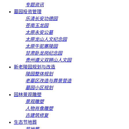
专题资讯
墓园投资管理
乐清长安功德园
苍南玉龙园
太原永安公墓
太原龙山人文纪念园
太原牛驼寨陵园
甘肃卧龙岗纪念园
贵州遵义双狮山人文园
新老陵园规划与改造
陵园整体规划
老墓区改造与葬景营造
墓园小区规划
园林景观雕塑
景观雕塑
人物肖像雕塑
古建筑修复
生态节地葬