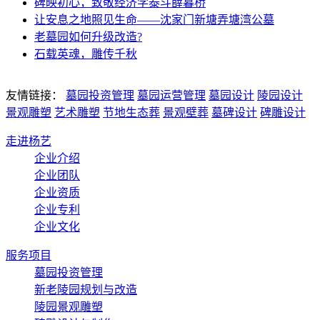
碑映初心，致敬经济学泰斗薛暮桥
让安息之地照见生命——沈家门新塘弄塘湾公墓
老墓园如何升级改造?
石载英魂，雕传千秋
友情链接：
墓园投资管理
墓园运营管理
墓园设计
陵园设计
景观雕塑
艺术雕塑
节地生态葬
景观壁葬
墓碑设计
碑雕设计
走进杨艺
企业介绍
企业团队
企业资质
企业专利
企业文化
服务项目
墓园投资管理
新老陵园规划与改造
陵园景观雕塑