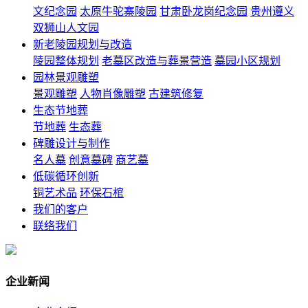
文纪念园
太原牛驼寨陵园
甘肃卧龙岗纪念园
贵州遵义
双狮山人文园
新老陵园规划与改造
陵园整体规划
老墓区改造与葬景营造
墓园小区规划
园林景观雕塑
景观雕塑
人物肖像雕塑
古建筑修复
生态节地葬
节地葬
生态葬
碑雕设计与制作
名人墓
创意墓碑
商艺墓
低碳循环创新
铜艺术品
环保石棺
我们的客户
联络我们
企业新闻