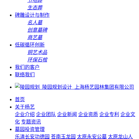
节地葬
生态葬
碑雕设计与制作
名人墓
创意墓碑
商艺墓
低碳循环创新
铜艺术品
环保石棺
我们的客户
联络我们
首页
关于杨艺
企业介绍
企业团队
企业新闻
企业资质
企业专利
企业文
化
专题资讯
墓园投资管理
乐清长安功德园
苍南玉龙园
太原永安公墓
太原龙山人