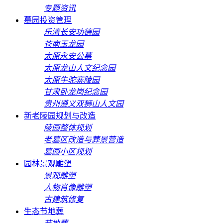
专题资讯
墓园投资管理
乐清长安功德园
苍南玉龙园
太原永安公墓
太原龙山人文纪念园
太原牛驼寨陵园
甘肃卧龙岗纪念园
贵州遵义双狮山人文园
新老陵园规划与改造
陵园整体规划
老墓区改造与葬景营造
墓园小区规划
园林景观雕塑
景观雕塑
人物肖像雕塑
古建筑修复
生态节地葬