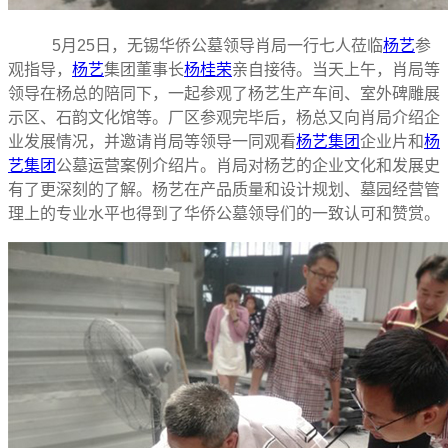
5月25日，无锡华侨公墓领导肖局一行七人莅临
杨艺
参
观指导，
杨艺
集团董事长
杨桂荣
亲自接待。当天上午，肖局等
领导在杨总的陪同下，一起参观了杨艺生产车间、室外碑雕展
示区、石韵文化馆等。厂区参观完毕后，杨总又向肖局介绍企
业发展情况，并邀请肖局等领导一同观看
杨艺集团
企业片和
杨
艺集团
公墓运营案例介绍片。肖局对杨艺的企业文化和发展史
有了更深刻的了解。杨艺在产品质量和设计规划、墓园经营管
理上的专业水平也得到了华侨公墓领导们的一致认可和赞赏。