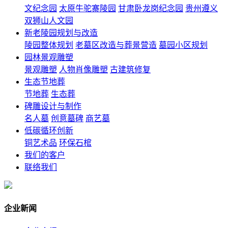
文纪念园
太原牛驼寨陵园
甘肃卧龙岗纪念园
贵州遵义
双狮山人文园
新老陵园规划与改造
陵园整体规划
老墓区改造与葬景营造
墓园小区规划
园林景观雕塑
景观雕塑
人物肖像雕塑
古建筑修复
生态节地葬
节地葬
生态葬
碑雕设计与制作
名人墓
创意墓碑
商艺墓
低碳循环创新
铜艺术品
环保石棺
我们的客户
联络我们
企业新闻