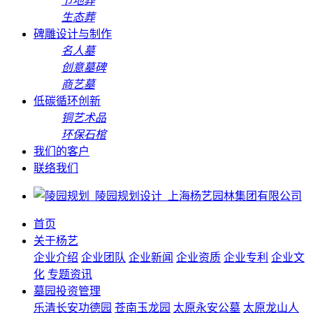
节地葬
生态葬
碑雕设计与制作
名人墓
创意墓碑
商艺墓
低碳循环创新
铜艺术品
环保石棺
我们的客户
联络我们
首页
关于杨艺
企业介绍
企业团队
企业新闻
企业资质
企业专利
企业文
化
专题资讯
墓园投资管理
乐清长安功德园
苍南玉龙园
太原永安公墓
太原龙山人