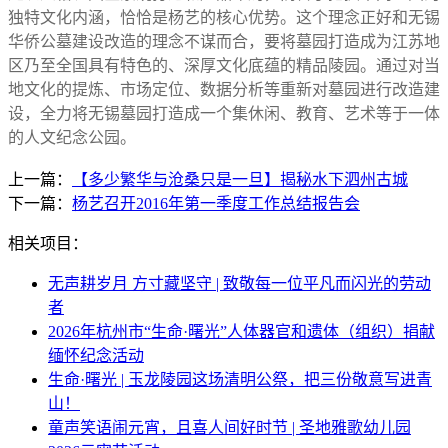
独特文化内涵，恰恰是杨艺的核心优势。这个理念正好和无锡
华侨公墓建设改造的理念不谋而合，要将墓园打造成为江苏地
区乃至全国具有特色的、深厚文化底蕴的精品陵园。通过对当
地文化的提炼、市场定位、数据分析等重新对墓园进行改造建
设，全力将无锡墓园打造成一个集休闲、教育、艺术等于一体
的人文纪念公园。
上一篇：
【多少繁华与沧桑只是一旦】揭秘水下泗州古城
下一篇：
杨艺召开2016年第一季度工作总结报告会
相关项目：
无声耕岁月 方寸藏坚守 | 致敬每一位平凡而闪光的劳动
者
2026年杭州市“生命·曙光”人体器官和遗体（组织）捐献
缅怀纪念活动
生命·曙光 | 玉龙陵园这场清明公祭，把三份敬意写进青
山！
童声笑语闹元宵，且喜人间好时节 | 圣地雅歌幼儿园