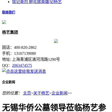
铭记英烈 鲜花致英雄|记杨艺
联络我们
杨艺集团
固话：400-820-2862
手机：13167139080
地址: 上海青浦区清河湾路1290号
QQ：
2063474575
企业新闻
您的位置：
主页
>
关于杨艺
>
企业新闻
>>
无锡华侨公墓领导莅临杨艺参