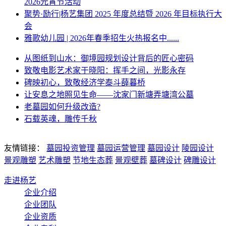
2026元宵节活动
聚势·励行|杨艺集团 2025 年度总结暨 2026 年目标执行大
会
雅歌幼儿园 | 2026年春季招生火热报名中......
从图纸到山水：御境园规划设计背后的匠心密码
致敬电影艺术家于晓阳：挥手之间，光影永存
碑映初心，致敬经济学泰斗薛暮桥
让安息之地照见生命——沈家门新塘弄塘湾公墓
老墓园如何升级改造?
石载英魂，雕传千秋
友情链接：
墓园投资管理
墓园运营管理
墓园设计
陵园设计
景观雕塑
艺术雕塑
节地生态葬
景观壁葬
墓碑设计
碑雕设计
走进杨艺
企业介绍
企业团队
企业资质