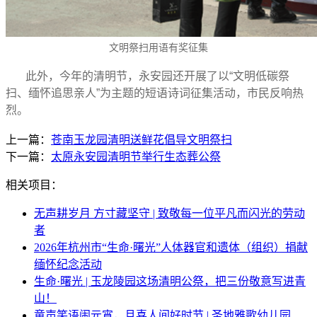
文明祭扫用语有奖征集
此外，今年的清明节，永安园还开展了以“文明低碳祭
扫、缅怀追思亲人”为主题的短语诗词征集活动，市民反响热
烈。
上一篇：
苍南玉龙园清明送鲜花倡导文明祭扫
下一篇：
太原永安园清明节举行生态葬公祭
相关项目：
无声耕岁月 方寸藏坚守 | 致敬每一位平凡而闪光的劳动
者
2026年杭州市“生命·曙光”人体器官和遗体（组织）捐献
缅怀纪念活动
生命·曙光 | 玉龙陵园这场清明公祭，把三份敬意写进青
山！
童声笑语闹元宵，且喜人间好时节 | 圣地雅歌幼儿园