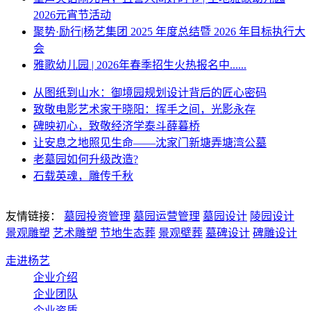
2026元宵节活动
聚势·励行|杨艺集团 2025 年度总结暨 2026 年目标执行大
会
雅歌幼儿园 | 2026年春季招生火热报名中......
从图纸到山水：御境园规划设计背后的匠心密码
致敬电影艺术家于晓阳：挥手之间，光影永存
碑映初心，致敬经济学泰斗薛暮桥
让安息之地照见生命——沈家门新塘弄塘湾公墓
老墓园如何升级改造?
石载英魂，雕传千秋
友情链接：
墓园投资管理
墓园运营管理
墓园设计
陵园设计
景观雕塑
艺术雕塑
节地生态葬
景观壁葬
墓碑设计
碑雕设计
走进杨艺
企业介绍
企业团队
企业资质