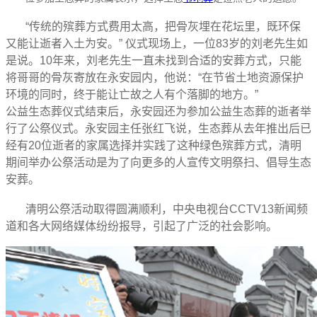
“传统的殡葬方式费用太高，把骨灰埋在花坛里，既环保
又能让逝者入土为安。” 仪式现场上，一位83岁的刘老先生如
是说。10年来，刘老先生一直未找到合适的安葬方式，只能
将哥哥的骨灰寄放在永安园内，他说：“在节省土地资源保护
环境的同时，终于能让亡故之人有个落脚的地方。”
公益生态葬仪式结束后，永安园还为参加公益生态葬的逝者举
行了公祭仪式。永安园主任张红飞说，生态葬从去年推出后已
经有20位逝者的家属选择并实践了这种绿色殡葬方式，清明
期间举办公祭活动是为了向更多的人宣传文明祭扫、倡导生态
安葬。
清明公祭活动取得圆满顺利，中央电视台CCTV13新闻频
道和各大网络媒体纷纷报导，引起了广泛的社会影响。