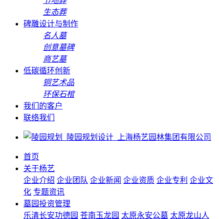
节地葬
生态葬
碑雕设计与制作
名人墓
创意墓碑
商艺墓
低碳循环创新
铜艺术品
环保石棺
我们的客户
联络我们
首页
关于杨艺
企业介绍
企业团队
企业新闻
企业资质
企业专利
企业文
化
专题资讯
墓园投资管理
乐清长安功德园
苍南玉龙园
太原永安公墓
太原龙山人