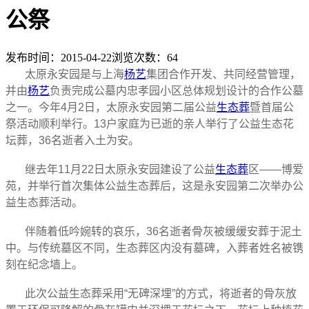
公祭
发布时间：2015-04-22
浏览次数：
64
太原永安园是与上海
杨艺
集团合作开发、共同经营管理，
并由
杨艺
负责完成公墓内忠孝园小区总体规划设计的合作公墓
之一。今年4月2日，太原永安园第二届公益
生态葬
暨首届公
祭活动顺利举行。13户家庭为已逝的亲人举行了公益生态花
坛葬，36名逝者入土为安。
继去年11月22日太原永安园建设了公益
生态葬
区——博爱
苑，并举行首次集体公益生态葬后，这是永安园第二次举办公
益生态葬活动。
伴随着低吟婉转的哀乐，36名逝者骨灰被缓缓安葬于泥土
中。与传统墓区不同，生态葬区内没有墓碑，入葬者姓名被镌
刻在纪念墙上。
此次公益生态葬采用“无碑深埋”的方式，将逝者的骨灰放