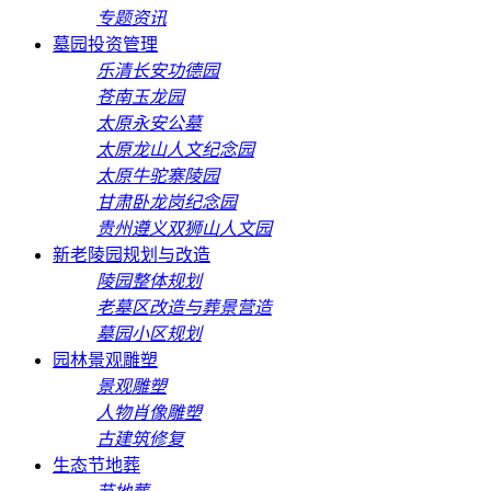
专题资讯
墓园投资管理
乐清长安功德园
苍南玉龙园
太原永安公墓
太原龙山人文纪念园
太原牛驼寨陵园
甘肃卧龙岗纪念园
贵州遵义双狮山人文园
新老陵园规划与改造
陵园整体规划
老墓区改造与葬景营造
墓园小区规划
园林景观雕塑
景观雕塑
人物肖像雕塑
古建筑修复
生态节地葬