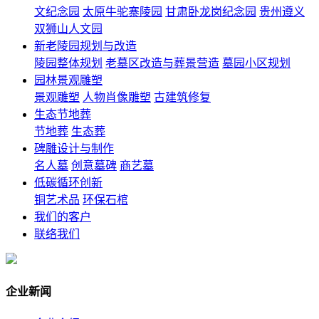
文纪念园
太原牛驼寨陵园
甘肃卧龙岗纪念园
贵州遵义
双狮山人文园
新老陵园规划与改造
陵园整体规划
老墓区改造与葬景营造
墓园小区规划
园林景观雕塑
景观雕塑
人物肖像雕塑
古建筑修复
生态节地葬
节地葬
生态葬
碑雕设计与制作
名人墓
创意墓碑
商艺墓
低碳循环创新
铜艺术品
环保石棺
我们的客户
联络我们
企业新闻