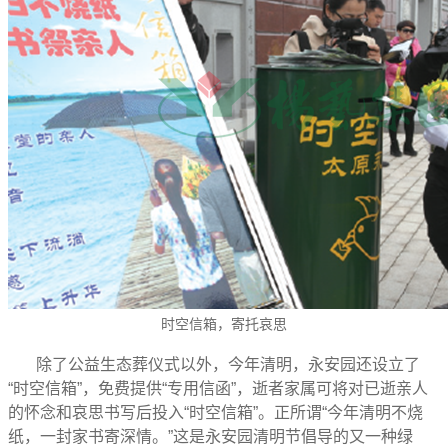
时空信箱，寄托哀思
除了公益生态葬仪式以外，今年清明，永安园还设立了
“时空信箱”，免费提供“专用信函”，逝者家属可将对已逝亲人
的怀念和哀思书写后投入“时空信箱”。正所谓“今年清明不烧
纸，一封家书寄深情。”这是永安园清明节倡导的又一种绿