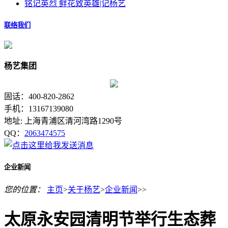
铭记英烈 鲜花致英雄|记杨艺
联络我们
杨艺集团
固话：400-820-2862
手机：13167139080
地址: 上海青浦区清河湾路1290号
QQ：
2063474575
企业新闻
您的位置：
主页
>
关于杨艺
>
企业新闻
>>
太原永安园清明节举行生态葬