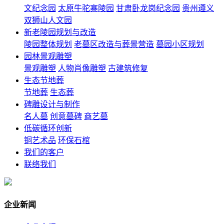
文纪念园
太原牛驼寨陵园
甘肃卧龙岗纪念园
贵州遵义
双狮山人文园
新老陵园规划与改造
陵园整体规划
老墓区改造与葬景营造
墓园小区规划
园林景观雕塑
景观雕塑
人物肖像雕塑
古建筑修复
生态节地葬
节地葬
生态葬
碑雕设计与制作
名人墓
创意墓碑
商艺墓
低碳循环创新
铜艺术品
环保石棺
我们的客户
联络我们
企业新闻