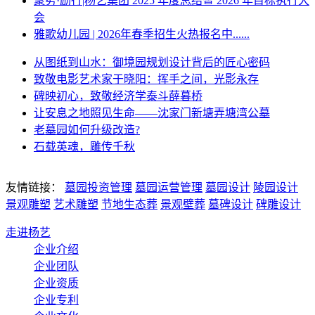
聚势·励行|杨艺集团 2025 年度总结暨 2026 年目标执行大
会
雅歌幼儿园 | 2026年春季招生火热报名中......
从图纸到山水：御境园规划设计背后的匠心密码
致敬电影艺术家于晓阳：挥手之间，光影永存
碑映初心，致敬经济学泰斗薛暮桥
让安息之地照见生命——沈家门新塘弄塘湾公墓
老墓园如何升级改造?
石载英魂，雕传千秋
友情链接：
墓园投资管理
墓园运营管理
墓园设计
陵园设计
景观雕塑
艺术雕塑
节地生态葬
景观壁葬
墓碑设计
碑雕设计
走进杨艺
企业介绍
企业团队
企业资质
企业专利