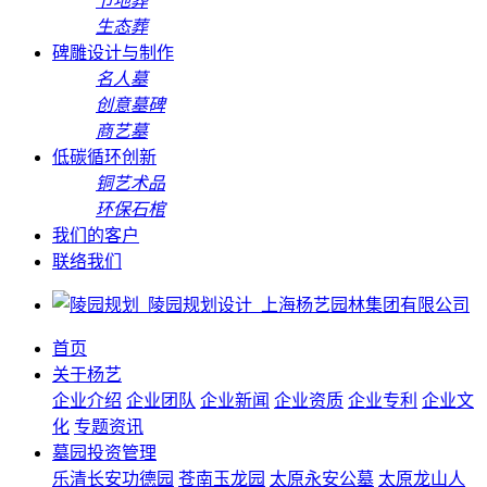
节地葬
生态葬
碑雕设计与制作
名人墓
创意墓碑
商艺墓
低碳循环创新
铜艺术品
环保石棺
我们的客户
联络我们
首页
关于杨艺
企业介绍
企业团队
企业新闻
企业资质
企业专利
企业文
化
专题资讯
墓园投资管理
乐清长安功德园
苍南玉龙园
太原永安公墓
太原龙山人