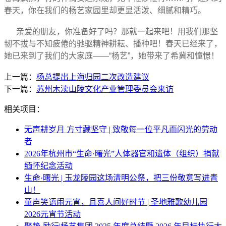
春天，你在我们的杨艺家园里却更显活泼、细腻和精巧。
亲爱的朋友，你准备好了吗？那就一起来吧！用我们那坚
韧不拔与不知疲倦的驰驱精神耕耘、播种吧！春天已经来了，
她已来到了我们的大家庭——“杨艺”，她带来了希冀和憧憬！
上一篇：
杨总提出上海归园二次改造建议
下一篇：
苏州木渎山陵文化产业管理委员会来访
相关项目：
无声耕岁月 方寸藏坚守 | 致敬每一位平凡而闪光的劳动
者
2026年杭州市“生命·曙光”人体器官和遗体（组织）捐献
缅怀纪念活动
生命·曙光 | 玉龙陵园这场清明公祭，把三份敬意写进青
山！
童声笑语闹元宵，且喜人间好时节 | 圣地雅歌幼儿园
2026元宵节活动