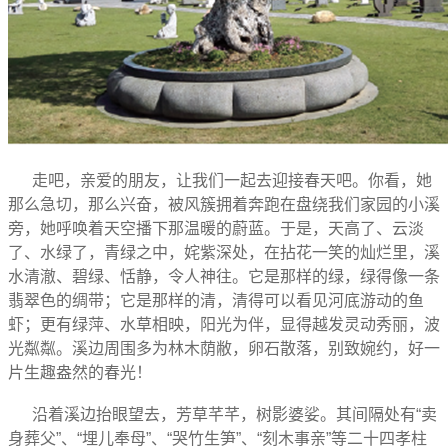
走吧，亲爱的朋友，让我们一起去迎接春天吧。你看，她
那么急切，那么兴奋，被风簇拥着奔跑在盘绕我们家园的小溪
旁，她呼唤着天空播下那温暖的蔚蓝。于是，天高了、云淡
了、水绿了，青绿之中，姹紫深处，在拈花一笑的灿烂里，溪
水清澈、碧绿、恬静，令人神往。它是那样的绿，绿得像一条
翡翠色的绸带；它是那样的清，清得可以看见河底游动的鱼
虾；更有绿萍、水草相映，阳光为伴，显得越发灵动秀丽，波
光粼粼。溪边周围多为林木荫敝，卵石散落，别致婉约，好一
片生趣盎然的春光！
沿着溪边抬眼望去，芳草芊芊，树影婆娑。其间隔处有“卖
身葬父”、“埋儿奉母”、“哭竹生笋”、“刻木事亲”等二十四孝柱