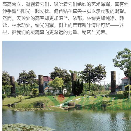
高高耸立，凝视着它们，吸吮着它们绝妙的艺术泽辉，真有伸
伸手臂与阳光一起爱抚、俯首贴在草尖柱脚以示虔敬的渴望。
然而，天顶处的高空却更加湛蓝、浓郁；林绿更加纯净、静
谧，林木动处，绿光闪耀，树上的茸茸新叶清晰可辨——这
些，把我们的灵魂牵向更深远的力量、秘密与光荣。