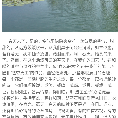
春天来了，是的。空气里隐隐夹杂着一丝氤氲的香气，甜
甜的，从远方缓缓吹来，从我们鼻子间轻轻滑过，如兰似麝，
若有若无，犹如仙子凌波，踏浪而来。呵，春天，她真的来
了。然而，在这个活泼可爱的春天里，在我们的园艺里，在和
暖的晴空与澄鲜的空气中，最“春风得意”的还是我们的能工巧
匠和“艺夺天工”的作品。曲径通幽处，那些琳琅满目的石雕，
每一个都是一首活脱脱的生命之歌，每一个都是一篇构思绝妙
的诗。它们倩巧玲珑，或笑、或嗔、或痴、或思、或戏、或
喜，栩栩如生，各具情态。你们瞧，那“送宝童子”双睑微垂，
浅笑盈唇，手捧宝盆，慈祥和蔼，整座石雕面部清秀圆润，衣
纹清晰，在春光、蓝天、白云的映衬下更是光洁夺目。还有，
还有那精心镌刻的花草虫鸟、飞禽走兽，有的翘首昂视，有的
苍髯飘拂，有的神情安达乐观，无不惟妙惟肖……呵，迷人的