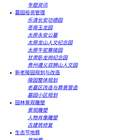
专题资讯
墓园投资管理
乐清长安功德园
苍南玉龙园
太原永安公墓
太原龙山人文纪念园
太原牛驼寨陵园
甘肃卧龙岗纪念园
贵州遵义双狮山人文园
新老陵园规划与改造
陵园整体规划
老墓区改造与葬景营造
墓园小区规划
园林景观雕塑
景观雕塑
人物肖像雕塑
古建筑修复
生态节地葬