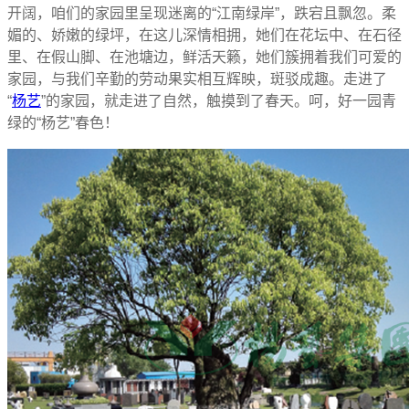
开阔，咱们的家园里呈现迷离的“江南绿岸”，跌宕且飘忽。柔
媚的、娇嫩的绿坪，在这儿深情相拥，她们在花坛中、在石径
里、在假山脚、在池塘边，鲜活天籁，她们簇拥着我们可爱的
家园，与我们辛勤的劳动果实相互辉映，斑驳成趣。走进了
“
杨艺
”的家园，就走进了自然，触摸到了春天。呵，好一园青
绿的“杨艺”春色！