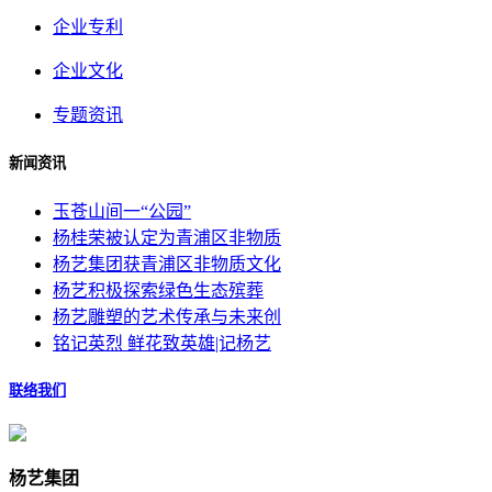
企业专利
企业文化
专题资讯
新闻资讯
玉苍山间一“公园”
杨桂荣被认定为青浦区非物质
杨艺集团获青浦区非物质文化
杨艺积极探索绿色生态殡葬
杨艺雕塑的艺术传承与未来创
铭记英烈 鲜花致英雄|记杨艺
联络我们
杨艺集团