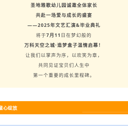
圣地雅歌幼儿园诚邀全体家长
共赴一场爱与成长的盛宴
——2025年文艺汇演&毕业典礼
将于
7月11
日在梦幻般的
万科天空之城·造梦盒子温情启幕！
让我们以掌声为序，以欢笑为章，
共同见证宝贝们人生中
第一个重要的成长里程碑。
童心绽放