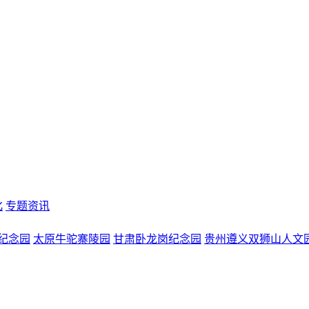
化
专题资讯
纪念园
太原牛驼寨陵园
甘肃卧龙岗纪念园
贵州遵义双狮山人文