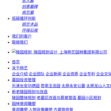
名人墓
创意墓碑
商艺墓
低碳循环创新
铜艺术品
环保石棺
我们的客户
联络我们
首页
关于杨艺
企业介绍
企业团队
企业新闻
企业资质
企业专利
企业文
墓园投资管理
乐清长安功德园
苍南玉龙园
太原永安公墓
太原龙山人文
新老陵园规划与改造
陵园整体规划
老墓区改造与葬景营造
墓园小区规划
园林景观雕塑
景观雕塑
人物肖像雕塑
古建筑修复