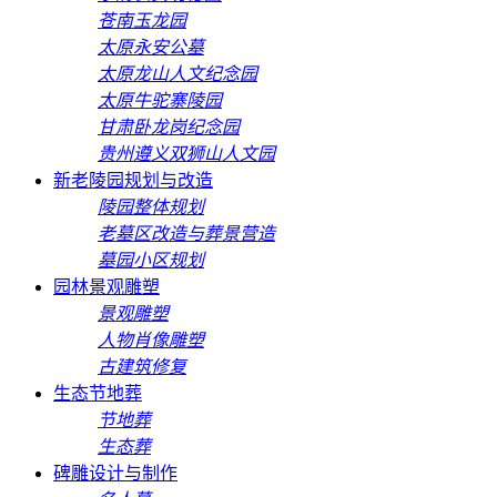
苍南玉龙园
太原永安公墓
太原龙山人文纪念园
太原牛驼寨陵园
甘肃卧龙岗纪念园
贵州遵义双狮山人文园
新老陵园规划与改造
陵园整体规划
老墓区改造与葬景营造
墓园小区规划
园林景观雕塑
景观雕塑
人物肖像雕塑
古建筑修复
生态节地葬
节地葬
生态葬
碑雕设计与制作