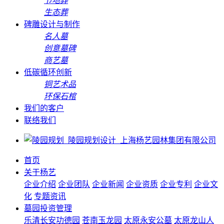
节地葬
生态葬
碑雕设计与制作
名人墓
创意墓碑
商艺墓
低碳循环创新
铜艺术品
环保石棺
我们的客户
联络我们
首页
关于杨艺
企业介绍
企业团队
企业新闻
企业资质
企业专利
企业文
化
专题资讯
墓园投资管理
乐清长安功德园
苍南玉龙园
太原永安公墓
太原龙山人