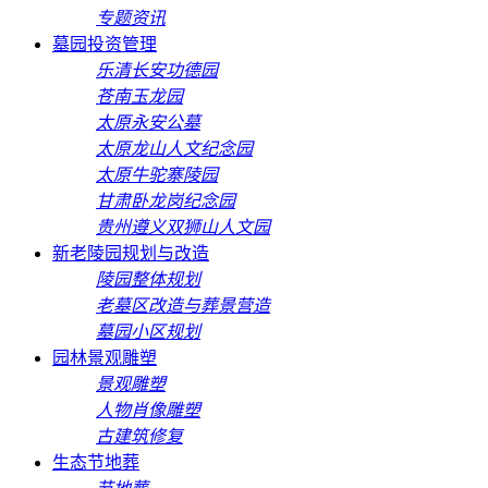
专题资讯
墓园投资管理
乐清长安功德园
苍南玉龙园
太原永安公墓
太原龙山人文纪念园
太原牛驼寨陵园
甘肃卧龙岗纪念园
贵州遵义双狮山人文园
新老陵园规划与改造
陵园整体规划
老墓区改造与葬景营造
墓园小区规划
园林景观雕塑
景观雕塑
人物肖像雕塑
古建筑修复
生态节地葬