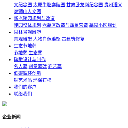
文纪念园
太原牛驼寨陵园
甘肃卧龙岗纪念园
贵州遵义
双狮山人文园
新老陵园规划与改造
陵园整体规划
老墓区改造与葬景营造
墓园小区规划
园林景观雕塑
景观雕塑
人物肖像雕塑
古建筑修复
生态节地葬
节地葬
生态葬
碑雕设计与制作
名人墓
创意墓碑
商艺墓
低碳循环创新
铜艺术品
环保石棺
我们的客户
联络我们
企业新闻