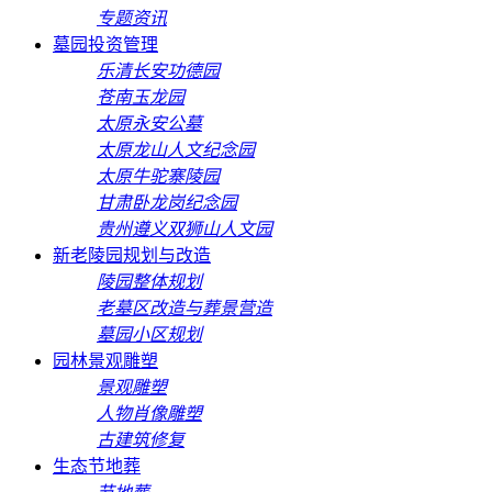
专题资讯
墓园投资管理
乐清长安功德园
苍南玉龙园
太原永安公墓
太原龙山人文纪念园
太原牛驼寨陵园
甘肃卧龙岗纪念园
贵州遵义双狮山人文园
新老陵园规划与改造
陵园整体规划
老墓区改造与葬景营造
墓园小区规划
园林景观雕塑
景观雕塑
人物肖像雕塑
古建筑修复
生态节地葬