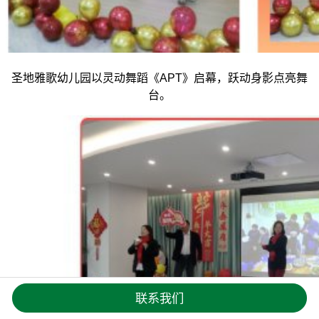
圣地雅歌幼儿园以灵动舞蹈《APT》启幕，跃动身影点亮舞
台。
联系我们