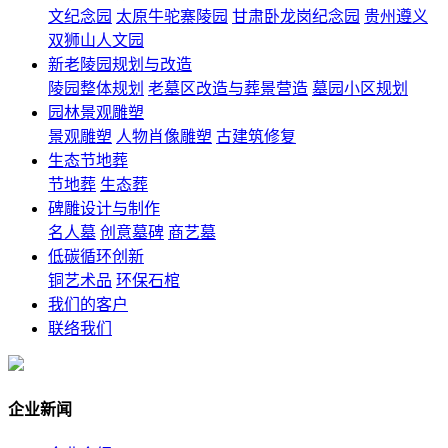
文纪念园
太原牛驼寨陵园
甘肃卧龙岗纪念园
贵州遵义
双狮山人文园
新老陵园规划与改造
陵园整体规划
老墓区改造与葬景营造
墓园小区规划
园林景观雕塑
景观雕塑
人物肖像雕塑
古建筑修复
生态节地葬
节地葬
生态葬
碑雕设计与制作
名人墓
创意墓碑
商艺墓
低碳循环创新
铜艺术品
环保石棺
我们的客户
联络我们
企业新闻