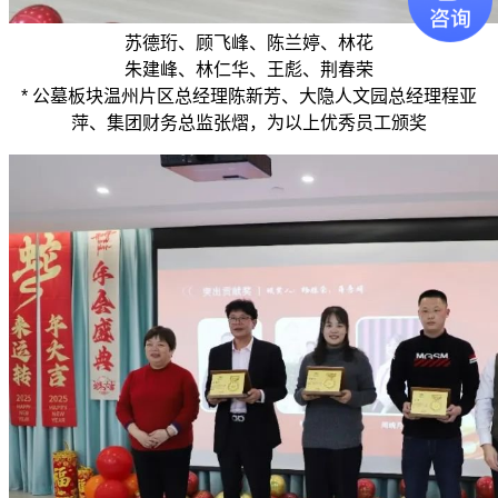
苏德珩、顾飞峰、陈兰婷、林花
朱建峰、林仁华、王彪、荆春荣
* 公墓板块温州片区总经理陈新芳、大隐人文园总经理程亚
萍、集团财务总监张熠，为以上优秀员工颁奖