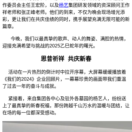
作委员会主任王宏阶，以及
杨艺
集团研发领域的资深顾问王作
祥老师和张正峰老师。他们的到来，不仅为晚会现场增光添
彩，更让我们在共庆佳绩的同时，携手展望充满无限可能的新
篇章。
今晚，我们以最真挚的歌声、动人的舞姿、满腔的热情，
迎接充满希望与挑战的2025乙巳蛇年的曙光。
思昔祈祥 共庆新春
活动在一片热烈的倒计时中拉开序幕，大屏幕缓缓播放着
《我们的2024》企业回顾片，一幕幕珍贵的画面带我们重温
了过去一年的奋斗与成就。
紧接着，来自集团各中心及驻外各墓园的杨艺人，纷纷送
上了最真挚的新春祝福，那份跨越千山万水的温暖与团结，让
在场的每一位都深受感动。