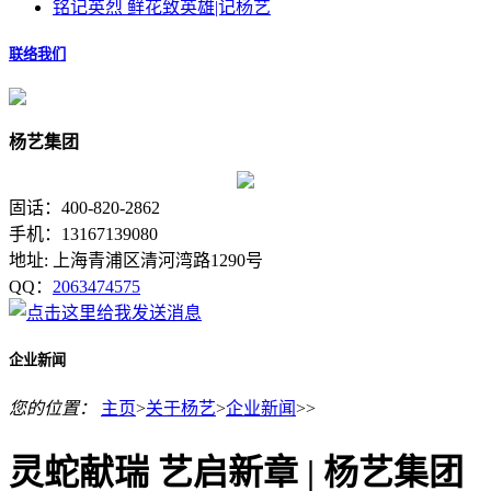
铭记英烈 鲜花致英雄|记杨艺
联络我们
杨艺集团
固话：400-820-2862
手机：13167139080
地址: 上海青浦区清河湾路1290号
QQ：
2063474575
企业新闻
您的位置：
主页
>
关于杨艺
>
企业新闻
>>
灵蛇献瑞 艺启新章 | 杨艺集团