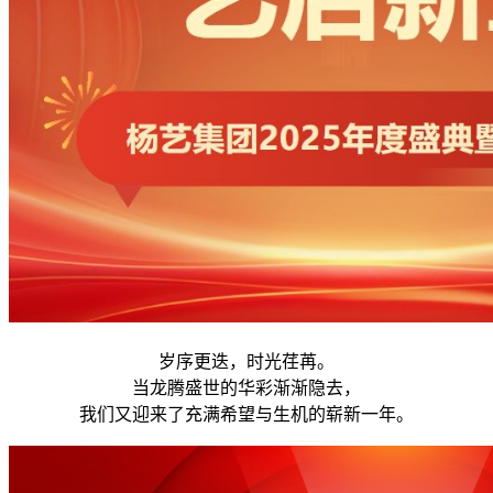
岁序更迭，时光荏苒。
当龙腾盛世的华彩渐渐隐去，
我们又迎来了充满希望与生机的崭新一年。