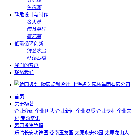
节地葬
生态葬
碑雕设计与制作
名人墓
创意墓碑
商艺墓
低碳循环创新
铜艺术品
环保石棺
我们的客户
联络我们
首页
关于杨艺
企业介绍
企业团队
企业新闻
企业资质
企业专利
企业文
化
专题资讯
墓园投资管理
乐清长安功德园
苍南玉龙园
太原永安公墓
太原龙山人