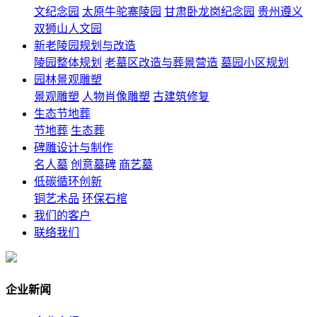
文纪念园
太原牛驼寨陵园
甘肃卧龙岗纪念园
贵州遵义
双狮山人文园
新老陵园规划与改造
陵园整体规划
老墓区改造与葬景营造
墓园小区规划
园林景观雕塑
景观雕塑
人物肖像雕塑
古建筑修复
生态节地葬
节地葬
生态葬
碑雕设计与制作
名人墓
创意墓碑
商艺墓
低碳循环创新
铜艺术品
环保石棺
我们的客户
联络我们
企业新闻