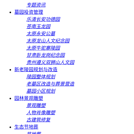
专题资讯
墓园投资管理
乐清长安功德园
苍南玉龙园
太原永安公墓
太原龙山人文纪念园
太原牛驼寨陵园
甘肃卧龙岗纪念园
贵州遵义双狮山人文园
新老陵园规划与改造
陵园整体规划
老墓区改造与葬景营造
墓园小区规划
园林景观雕塑
景观雕塑
人物肖像雕塑
古建筑修复
生态节地葬