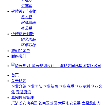
节地葬
生态葬
碑雕设计与制作
名人墓
创意墓碑
商艺墓
低碳循环创新
铜艺术品
环保石棺
我们的客户
联络我们
首页
关于杨艺
企业介绍
企业团队
企业新闻
企业资质
企业专利
企业文
化
专题资讯
墓园投资管理
乐清长安功德园
苍南玉龙园
太原永安公墓
太原龙山人