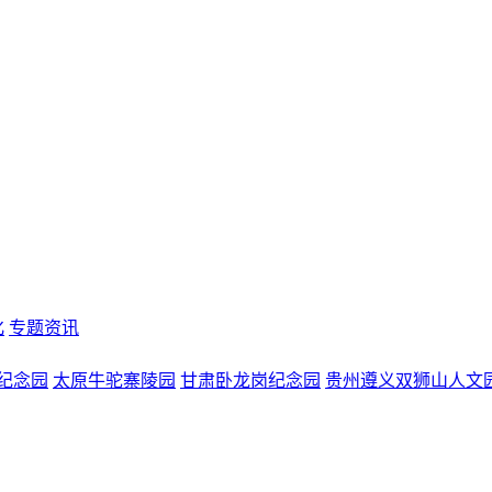
化
专题资讯
纪念园
太原牛驼寨陵园
甘肃卧龙岗纪念园
贵州遵义双狮山人文