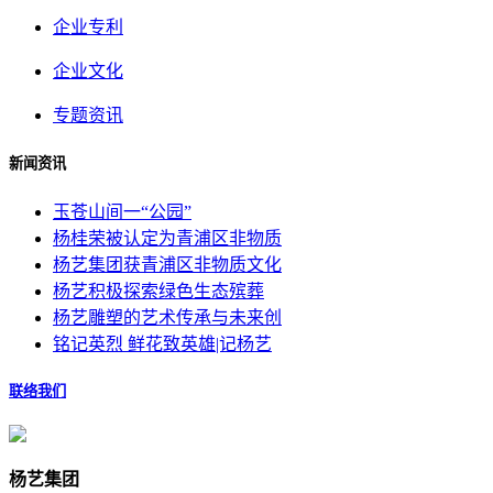
企业专利
企业文化
专题资讯
新闻资讯
玉苍山间一“公园”
杨桂荣被认定为青浦区非物质
杨艺集团获青浦区非物质文化
杨艺积极探索绿色生态殡葬
杨艺雕塑的艺术传承与未来创
铭记英烈 鲜花致英雄|记杨艺
联络我们
杨艺集团