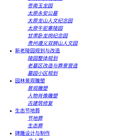
苍南玉龙园
太原永安公墓
太原龙山人文纪念园
太原牛驼寨陵园
甘肃卧龙岗纪念园
贵州遵义双狮山人文园
新老陵园规划与改造
陵园整体规划
老墓区改造与葬景营造
墓园小区规划
园林景观雕塑
景观雕塑
人物肖像雕塑
古建筑修复
生态节地葬
节地葬
生态葬
碑雕设计与制作