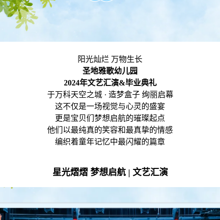
阳光灿烂 万物生长
圣地雅歌幼儿园
2024
年文艺汇演&毕业典礼
于万科天空之城 · 造梦盒子 绚丽启幕
这不仅是一场视觉与心灵的盛宴
更是宝贝们梦想启航的璀璨起点
他们以最纯真的笑容和最真挚的情感
编织着童年记忆中最闪耀的篇章
星光熠熠 梦想启航 | 文艺汇演