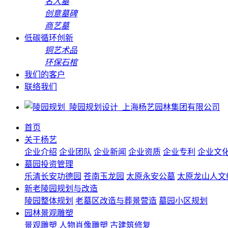
名人墓
创意墓碑
商艺墓
低碳循环创新
铜艺术品
环保石棺
我们的客户
联络我们
首页
关于杨艺
企业介绍
企业团队
企业新闻
企业资质
企业专利
企业文
墓园投资管理
乐清长安功德园
苍南玉龙园
太原永安公墓
太原龙山人文
新老陵园规划与改造
陵园整体规划
老墓区改造与葬景营造
墓园小区规划
园林景观雕塑
景观雕塑
人物肖像雕塑
古建筑修复