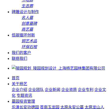
节地葬
生态葬
碑雕设计与制作
名人墓
创意墓碑
商艺墓
低碳循环创新
铜艺术品
环保石棺
我们的客户
联络我们
首页
关于杨艺
企业介绍
企业团队
企业新闻
企业资质
企业专利
企业文
化
专题资讯
墓园投资管理
乐清长安功德园
苍南玉龙园
太原永安公墓
太原龙山人