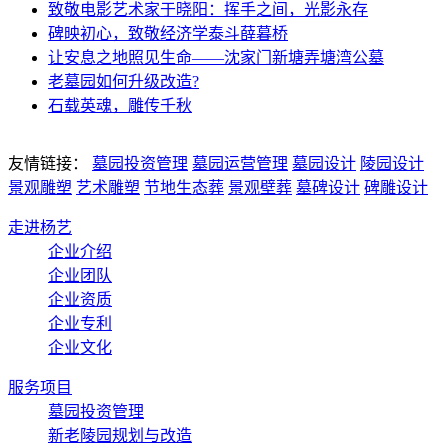
致敬电影艺术家于晓阳：挥手之间，光影永存
碑映初心，致敬经济学泰斗薛暮桥
让安息之地照见生命——沈家门新塘弄塘湾公墓
老墓园如何升级改造?
石载英魂，雕传千秋
友情链接：
墓园投资管理
墓园运营管理
墓园设计
陵园设计
景观雕塑
艺术雕塑
节地生态葬
景观壁葬
墓碑设计
碑雕设计
走进杨艺
企业介绍
企业团队
企业资质
企业专利
企业文化
服务项目
墓园投资管理
新老陵园规划与改造