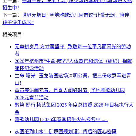
上一篇：
畅游一夏，快乐学习 | 精英泳馆暑期少儿游泳班火热
招生中！
下一篇：
世界无烟日 | 圣地雅歌幼儿园倡议“让爱无烟，陪伴
孩子快乐成长”
相关项目：
无声耕岁月 方寸藏坚守 | 致敬每一位平凡而闪光的劳动
者
2026年杭州市“生命·曙光”人体器官和遗体（组织）捐献
缅怀纪念活动
生命·曙光 | 玉龙陵园这场清明公祭，把三份敬意写进青
山！
童声笑语闹元宵，且喜人间好时节 | 圣地雅歌幼儿园
2026元宵节活动
聚势·励行|杨艺集团 2025 年度总结暨 2026 年目标执行大
会
雅歌幼儿园 | 2026年春季招生火热报名中......
从图纸到山水：御境园规划设计背后的匠心密码