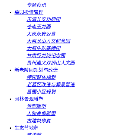
专题资讯
墓园投资管理
乐清长安功德园
苍南玉龙园
太原永安公墓
太原龙山人文纪念园
太原牛驼寨陵园
甘肃卧龙岗纪念园
贵州遵义双狮山人文园
新老陵园规划与改造
陵园整体规划
老墓区改造与葬景营造
墓园小区规划
园林景观雕塑
景观雕塑
人物肖像雕塑
古建筑修复
生态节地葬