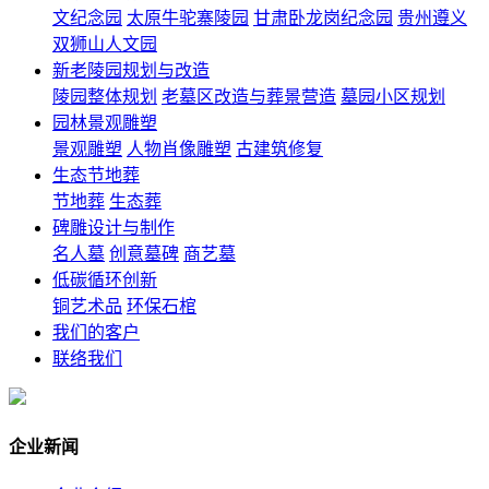
文纪念园
太原牛驼寨陵园
甘肃卧龙岗纪念园
贵州遵义
双狮山人文园
新老陵园规划与改造
陵园整体规划
老墓区改造与葬景营造
墓园小区规划
园林景观雕塑
景观雕塑
人物肖像雕塑
古建筑修复
生态节地葬
节地葬
生态葬
碑雕设计与制作
名人墓
创意墓碑
商艺墓
低碳循环创新
铜艺术品
环保石棺
我们的客户
联络我们
企业新闻