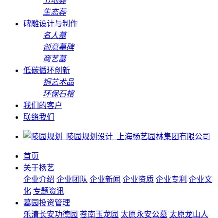
节地葬
生态葬
碑雕设计与制作
名人墓
创意墓碑
商艺墓
低碳循环创新
铜艺术品
环保石棺
我们的客户
联络我们
首页
关于杨艺
企业介绍
企业团队
企业新闻
企业资质
企业专利
企业文
化
专题资讯
墓园投资管理
乐清长安功德园
苍南玉龙园
太原永安公墓
太原龙山人