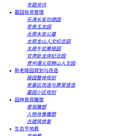
专题资讯
墓园投资管理
乐清长安功德园
苍南玉龙园
太原永安公墓
太原龙山人文纪念园
太原牛驼寨陵园
甘肃卧龙岗纪念园
贵州遵义双狮山人文园
新老陵园规划与改造
陵园整体规划
老墓区改造与葬景营造
墓园小区规划
园林景观雕塑
景观雕塑
人物肖像雕塑
古建筑修复
生态节地葬