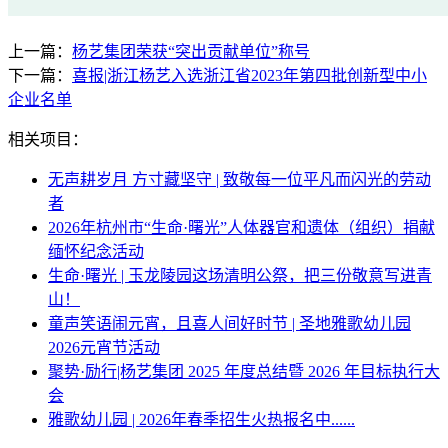
上一篇：
杨艺集团荣获“突出贡献单位”称号
下一篇：
喜报|浙江杨艺入选浙江省2023年第四批创新型中小
企业名单
相关项目：
无声耕岁月 方寸藏坚守 | 致敬每一位平凡而闪光的劳动
者
2026年杭州市“生命·曙光”人体器官和遗体（组织）捐献
缅怀纪念活动
生命·曙光 | 玉龙陵园这场清明公祭，把三份敬意写进青
山！
童声笑语闹元宵，且喜人间好时节 | 圣地雅歌幼儿园
2026元宵节活动
聚势·励行|杨艺集团 2025 年度总结暨 2026 年目标执行大
会
雅歌幼儿园 | 2026年春季招生火热报名中......