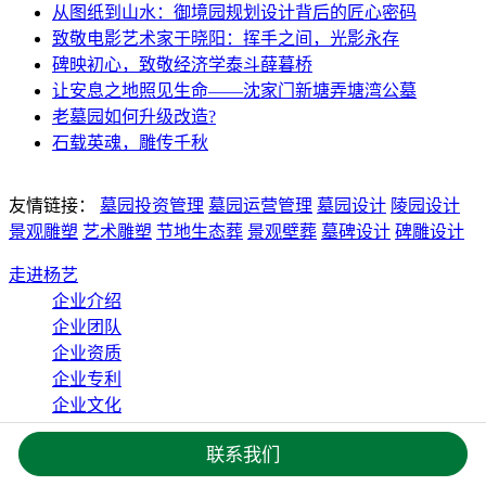
从图纸到山水：御境园规划设计背后的匠心密码
致敬电影艺术家于晓阳：挥手之间，光影永存
碑映初心，致敬经济学泰斗薛暮桥
让安息之地照见生命——沈家门新塘弄塘湾公墓
老墓园如何升级改造?
石载英魂，雕传千秋
友情链接：
墓园投资管理
墓园运营管理
墓园设计
陵园设计
景观雕塑
艺术雕塑
节地生态葬
景观壁葬
墓碑设计
碑雕设计
走进杨艺
企业介绍
企业团队
企业资质
企业专利
企业文化
服务项目
联系我们
墓园投资管理