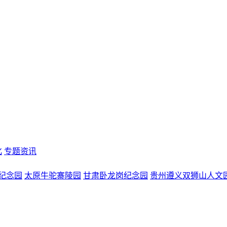
化
专题资讯
纪念园
太原牛驼寨陵园
甘肃卧龙岗纪念园
贵州遵义双狮山人文