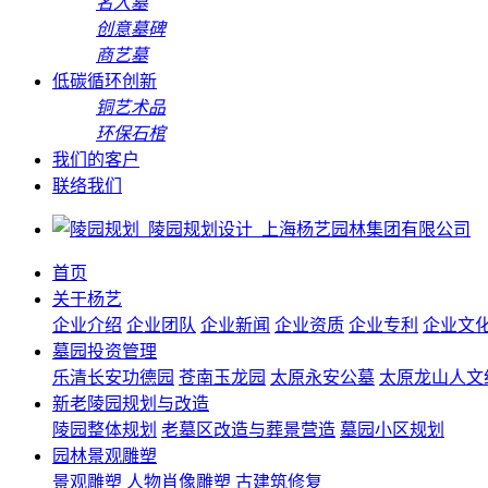
名人墓
创意墓碑
商艺墓
低碳循环创新
铜艺术品
环保石棺
我们的客户
联络我们
首页
关于杨艺
企业介绍
企业团队
企业新闻
企业资质
企业专利
企业文
墓园投资管理
乐清长安功德园
苍南玉龙园
太原永安公墓
太原龙山人文
新老陵园规划与改造
陵园整体规划
老墓区改造与葬景营造
墓园小区规划
园林景观雕塑
景观雕塑
人物肖像雕塑
古建筑修复