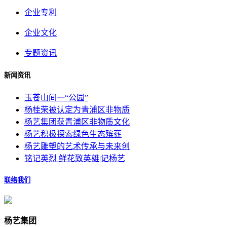
企业专利
企业文化
专题资讯
新闻资讯
玉苍山间一“公园”
杨桂荣被认定为青浦区非物质
杨艺集团获青浦区非物质文化
杨艺积极探索绿色生态殡葬
杨艺雕塑的艺术传承与未来创
铭记英烈 鲜花致英雄|记杨艺
联络我们
杨艺集团