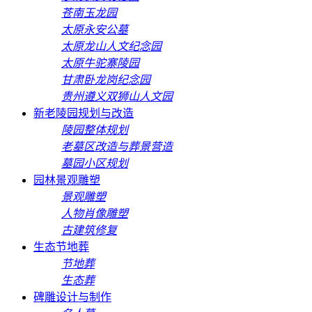
苍南玉龙园
太原永安公墓
太原龙山人文纪念园
太原牛驼寨陵园
甘肃卧龙岗纪念园
贵州遵义双狮山人文园
新老陵园规划与改造
陵园整体规划
老墓区改造与葬景营造
墓园小区规划
园林景观雕塑
景观雕塑
人物肖像雕塑
古建筑修复
生态节地葬
节地葬
生态葬
碑雕设计与制作