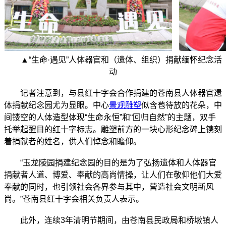
▲“生命·遇见”人体器官和（遗体、组织）捐献缅怀纪念活
动
记者注意到，与县红十字会合作捐建的苍南县人体器官遗
体捐献纪念园尤为显眼。中心
景观雕塑
似含苞待放的花朵，中
间镂空的人体造型体现“生命永恒”和“回归自然”的主题，双手
托举起醒目的红十字标志。雕塑前方的一块心形纪念碑上镌刻
着捐献者的姓名，供人们悼念和瞻仰。
“玉龙陵园捐建纪念园的目的是为了弘扬遗体和人体器官
捐献者人道、博爱、奉献的高尚情操，让人们在敬仰他们大爱
奉献的同时，也引领社会各界参与其中，营造社会文明新风
尚。”苍南县红十字会相关负责人表示。
此外，连续3年清明节期间，由苍南县民政局和桥墩镇人