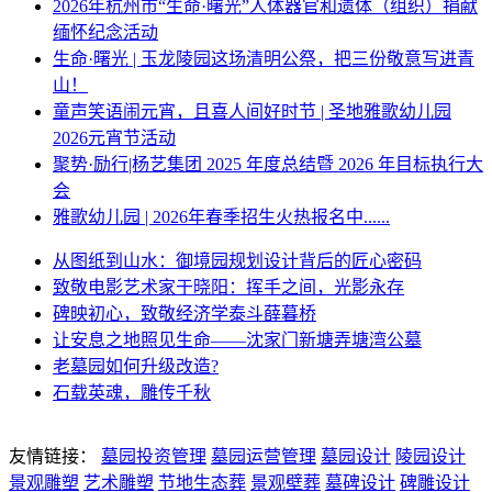
2026年杭州市“生命·曙光”人体器官和遗体（组织）捐献
缅怀纪念活动
生命·曙光 | 玉龙陵园这场清明公祭，把三份敬意写进青
山！
童声笑语闹元宵，且喜人间好时节 | 圣地雅歌幼儿园
2026元宵节活动
聚势·励行|杨艺集团 2025 年度总结暨 2026 年目标执行大
会
雅歌幼儿园 | 2026年春季招生火热报名中......
从图纸到山水：御境园规划设计背后的匠心密码
致敬电影艺术家于晓阳：挥手之间，光影永存
碑映初心，致敬经济学泰斗薛暮桥
让安息之地照见生命——沈家门新塘弄塘湾公墓
老墓园如何升级改造?
石载英魂，雕传千秋
友情链接：
墓园投资管理
墓园运营管理
墓园设计
陵园设计
景观雕塑
艺术雕塑
节地生态葬
景观壁葬
墓碑设计
碑雕设计