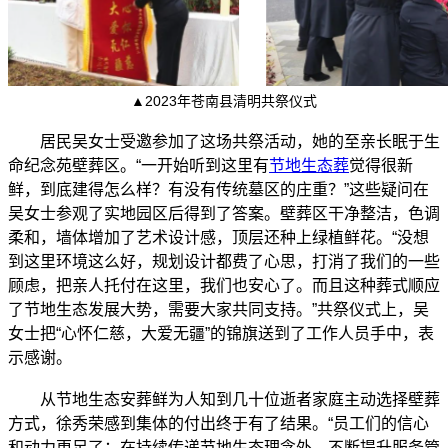
▲2023年苍南县清明共祭仪式
居民吴女士受邀参加了这场共祭活动，她的至亲长眠于生
命纪念苑壁葬区。“一开始听到这里有
节地生态葬
觉得很新
鲜，到底建得怎么样？有没有传统墓区的庄重？”这些疑问在
吴女士参观了实地园区后得到了答案。壁葬区干净整洁，色调
柔和，墙体增加了艺术设计感，顶层还种上绿植鲜花。“没想
到这里环境这么好，规划设计都费了心思，打消了我们的一些
顾虑，把亲人托付在这里，我们也安心了。而且这种葬式顺应
了节地生态发展大势，需要大家共同支持。”共祭仪式上，吴
女士把“心怀仁慈，大爱无疆”的锦旗送到了工作人员手中，表
示感谢。
从节地生态安葬鲜为人知到几十位逝者家庭主动选择壁葬
方式，徐秀荣感到集体的付出终于有了结果。“员工们的信心
和动力更足了：在持续传递节地生态理念外，不断提升服务管