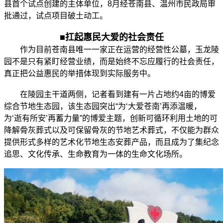
县首个试点创建的主体单位，8月经苍南县、温州市民政局审
批通过，试点项目破土动工。
■
扛起惠民大爱的社会责任
作为目前苍南县唯一一家正在运营的经营性公墓，玉龙陵
园不是只有紧盯经营业绩，而是始终不忘应履行的社会责任，
真正把公益惠民的举措体现到实际服务中。
在陵园主干道两侧，记者看到建有一片占地约4亩的博爱
综合节地生态园，该生态园突出“为‘大爱苍南’再添温暖，
为‘逝有所安’再蓄力量”的博爱主题，创新可循环利用土地的可
降解骨灰葬式以及可保留骨灰的节地艺术葬式，不仅能为群众
提供形式多样的艺术化节地生态安葬产品，而且成为了集纪念
追思、文化传承、生命教育为一体的生命文化场所。