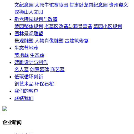
文纪念园
太原牛驼寨陵园
甘肃卧龙岗纪念园
贵州遵义
双狮山人文园
新老陵园规划与改造
陵园整体规划
老墓区改造与葬景营造
墓园小区规划
园林景观雕塑
景观雕塑
人物肖像雕塑
古建筑修复
生态节地葬
节地葬
生态葬
碑雕设计与制作
名人墓
创意墓碑
商艺墓
低碳循环创新
铜艺术品
环保石棺
我们的客户
联络我们
企业新闻