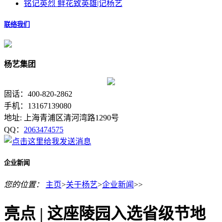
铭记英烈 鲜花致英雄|记杨艺
联络我们
杨艺集团
固话：400-820-2862
手机：13167139080
地址: 上海青浦区清河湾路1290号
QQ：
2063474575
企业新闻
您的位置：
主页
>
关于杨艺
>
企业新闻
>>
亮点 | 这座陵园入选省级节地