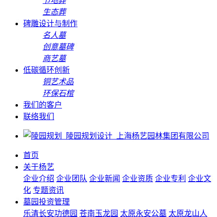
节地葬
生态葬
碑雕设计与制作
名人墓
创意墓碑
商艺墓
低碳循环创新
铜艺术品
环保石棺
我们的客户
联络我们
首页
关于杨艺
企业介绍
企业团队
企业新闻
企业资质
企业专利
企业文
化
专题资讯
墓园投资管理
乐清长安功德园
苍南玉龙园
太原永安公墓
太原龙山人