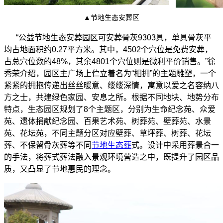
▲节地生态安葬区
“公益节地生态安葬园区可安葬骨灰9303具，单具骨灰平
均占地面积约0.27平方米。其中，4502个穴位是免费安葬，
占总穴位数的48%，其余4801个穴位则是微利平价销售。”徐
秀荣介绍，园区主广场上伫立着名为“相拥”的主题雕塑，一个
紧紧的拥抱传递出丝丝暖意、缕缕深情，寓意以爱之名容纳八
方之士，共建绿色家园、安息之所。根据不同地块、地势分布
特点，生态园区规划了8个主题区，分别为生命纪念苑、众爱
苑、遗体捐献纪念园、百果艺术苑、树葬苑、壁葬苑、水景
苑、花坛苑，不同主题分区对应壁葬、草坪葬、树葬、花坛
葬、不保留骨灰葬等不同
节地生态葬
式。设计中采用葬景合一
的手法，将葬式葬法融入景观环境营造之中，既提升了园区品
质，又凸显了节地惠民的理念。