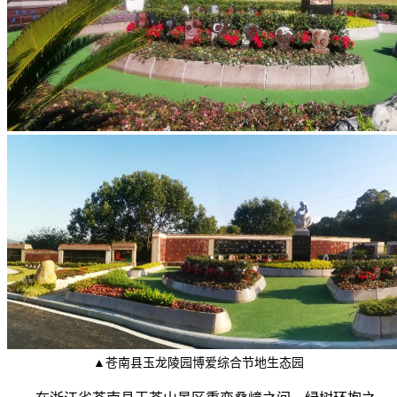
▲苍南县玉龙陵园博爱综合节地生态园