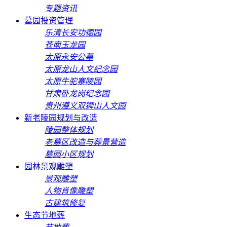
专题资讯
墓园投资管理
乐清长安功德园
苍南玉龙园
太原永安公墓
太原龙山人文纪念园
太原牛驼寨陵园
甘肃卧龙岗纪念园
贵州遵义双狮山人文园
新老陵园规划与改造
陵园整体规划
老墓区改造与葬景营造
墓园小区规划
园林景观雕塑
景观雕塑
人物肖像雕塑
古建筑修复
生态节地葬