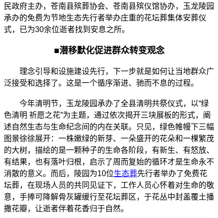
民政府主办，苍南县殡葬协会、苍南县殡仪馆协办，玉龙陵园
承办的免费为节地生态先行者举办庄重的花坛葬集体安葬仪
式，已为30余位逝者找到安息之所。
■
潜移默化促进群众转变观念
理念引导和设施建设先行，下一步就是如何让当地群众广
泛接受和选择了。这是一个循序渐进、驰而不息的过程。
今年清明节，玉龙陵园承办了全县清明共祭仪式，以“绿
色清明 祈愿之花”为主题，通过依次揭开三块展板的形式，阐
述自然生态与生命纪念间的内在关联。只见，绿色帷幔下三幅
图景徐徐展开：一株嫩绿的新芽、一朵盛开的花朵和一棵繁茂
的大树，描绘的是一颗种子的生命各阶段，有新生、有怒放、
有结果，也有落叶归根，启示了周而复始的循环才是生命永不
消散的意义。而后，陵园为10位
生态葬
先行者举办了免费花
坛葬，在现场人员的共同见证下，工作人员心怀着对生命的敬
意，手捧可降解骨灰罐缓行至花坛葬区，于花丛中封盖覆土播
撒花瓣，让逝者伴着花香归于自然。