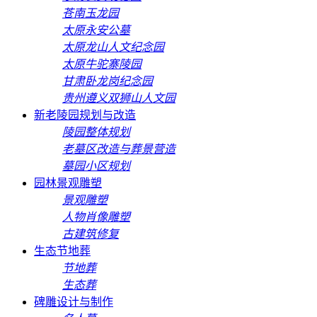
苍南玉龙园
太原永安公墓
太原龙山人文纪念园
太原牛驼寨陵园
甘肃卧龙岗纪念园
贵州遵义双狮山人文园
新老陵园规划与改造
陵园整体规划
老墓区改造与葬景营造
墓园小区规划
园林景观雕塑
景观雕塑
人物肖像雕塑
古建筑修复
生态节地葬
节地葬
生态葬
碑雕设计与制作