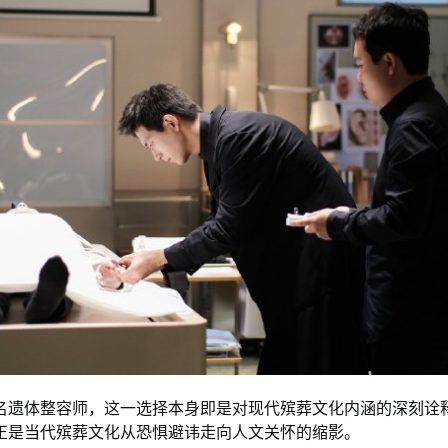
名遗体整容师，这一选择本身即是对现代殡葬文化内涵的深刻诠
正是当代殡葬文化从恐惧避讳走向人文关怀的缩影。