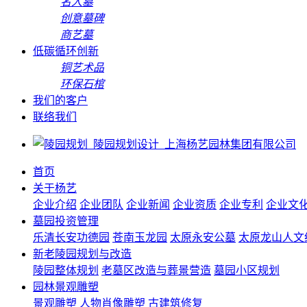
名人墓
创意墓碑
商艺墓
低碳循环创新
铜艺术品
环保石棺
我们的客户
联络我们
首页
关于杨艺
企业介绍
企业团队
企业新闻
企业资质
企业专利
企业文
墓园投资管理
乐清长安功德园
苍南玉龙园
太原永安公墓
太原龙山人文
新老陵园规划与改造
陵园整体规划
老墓区改造与葬景营造
墓园小区规划
园林景观雕塑
景观雕塑
人物肖像雕塑
古建筑修复