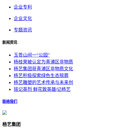
企业专利
企业文化
专题资讯
新闻资讯
玉苍山间一“公园”
杨桂荣被认定为青浦区非物质
杨艺集团获青浦区非物质文化
杨艺积极探索绿色生态殡葬
杨艺雕塑的艺术传承与未来创
铭记英烈 鲜花致英雄|记杨艺
联络我们
杨艺集团