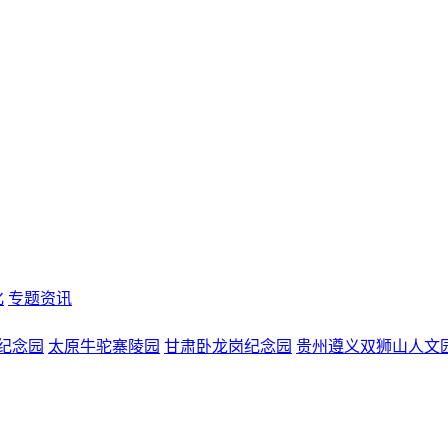
化
专题资讯
纪念园
太原牛驼寨陵园
甘肃卧龙岗纪念园
贵州遵义双狮山人文