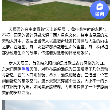
天辰园的名字寓意着“天上的星辰”，象征着生命的永恒与
不朽。园区的设计灵感来源于西方星象文化，将宇宙星辰的元
素融入其中，表达出当代人以星宿命脉寄托感情与人生的向往
之情。在这里，每一块墓碑都承载着生命的重量，每一株绿植
都诉说着生命的故事，传递着对逝者的怀念与敬仰。
步入天辰园，首先映入眼帘的是其欧式古典风格的入口。
东大门两侧
浮雕
天使，对称布局的涌泉为园区增添了几分灵动
与舒适；西门入口则铺装、叠水、涌泉相结合，营造出一个宽
阔而舒适的集散空间。流水景观贯穿整个园区，大小不一的水
珠在阳光下闪烁，如同星辰般璀璨，为逝者提供了一个宁静而
美丽的安息之所。