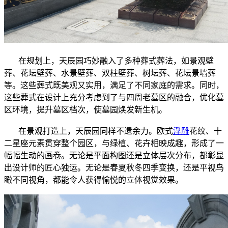
在规划上，天辰园巧妙融入了多种葬式葬法，如景观壁
葬、花坛壁葬、水景壁葬、双柱壁葬、树坛葬、花坛景墙葬
等。这些葬式既美观又实用，满足了不同家庭的需求。同时，
这些葬式在设计上充分考虑到了与四周老墓区的融合，优化墓
区环境，提升墓区档次，使墓园焕发新生机。
在景观打造上，天辰园同样不遗余力。欧式
浮雕
花纹、十
二星座元素贯穿整个园区，与绿植、花卉相映成趣，形成了一
幅幅生动的画卷。无论是平面构图还是立体层次分布，都彰显
出设计师的匠心独运。无论是春夏秋冬四季变换，还是平视鸟
瞰不同视角，都能令人获得愉悦的立体视觉效果。