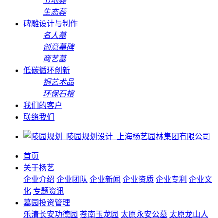
节地葬
生态葬
碑雕设计与制作
名人墓
创意墓碑
商艺墓
低碳循环创新
铜艺术品
环保石棺
我们的客户
联络我们
首页
关于杨艺
企业介绍
企业团队
企业新闻
企业资质
企业专利
企业文
化
专题资讯
墓园投资管理
乐清长安功德园
苍南玉龙园
太原永安公墓
太原龙山人