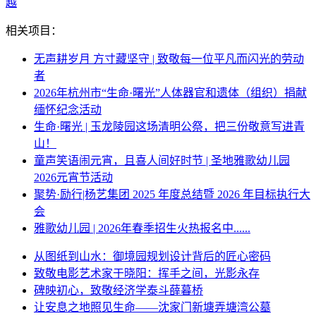
越
相关项目：
无声耕岁月 方寸藏坚守 | 致敬每一位平凡而闪光的劳动
者
2026年杭州市“生命·曙光”人体器官和遗体（组织）捐献
缅怀纪念活动
生命·曙光 | 玉龙陵园这场清明公祭，把三份敬意写进青
山！
童声笑语闹元宵，且喜人间好时节 | 圣地雅歌幼儿园
2026元宵节活动
聚势·励行|杨艺集团 2025 年度总结暨 2026 年目标执行大
会
雅歌幼儿园 | 2026年春季招生火热报名中......
从图纸到山水：御境园规划设计背后的匠心密码
致敬电影艺术家于晓阳：挥手之间，光影永存
碑映初心，致敬经济学泰斗薛暮桥
让安息之地照见生命——沈家门新塘弄塘湾公墓