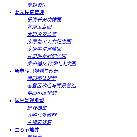
专题资讯
墓园投资管理
乐清长安功德园
苍南玉龙园
太原永安公墓
太原龙山人文纪念园
太原牛驼寨陵园
甘肃卧龙岗纪念园
贵州遵义双狮山人文园
新老陵园规划与改造
陵园整体规划
老墓区改造与葬景营造
墓园小区规划
园林景观雕塑
景观雕塑
人物肖像雕塑
古建筑修复
生态节地葬