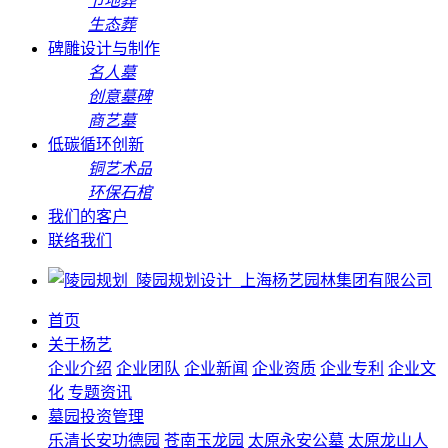
节地葬
生态葬
碑雕设计与制作
名人墓
创意墓碑
商艺墓
低碳循环创新
铜艺术品
环保石棺
我们的客户
联络我们
首页
关于杨艺
企业介绍
企业团队
企业新闻
企业资质
企业专利
企业文
化
专题资讯
墓园投资管理
乐清长安功德园
苍南玉龙园
太原永安公墓
太原龙山人