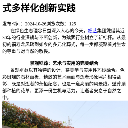
式多样化创新实践
发布时间：2024-10-26
浏览次数：
125
在绿色生态理念日益深入人心的今天，
杨艺
集团凭借其近
30年的行业深耕与不断创新，为殡葬行业树立了新标杆。从最
初的福寿龙凤碑到如今的多元化葬式，每一步都凝聚着对生命
的尊重与对自然的敬畏。
景观壁葬：艺术与实用的完美结合
景观壁葬以其独特的设计，将美学与实用性巧妙融合。色
彩斑斓的石材面板、精致的艺术画面与逝者形象照片相得益
彰，既是对逝者的永恒纪念，也是一道亮丽的风景线。壁葬顶
部种植的花草，更添一份生机与活力，让逝者安息于自然之
中。