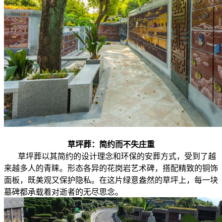
草坪葬：简约而不失庄重
草坪葬以其简约的设计理念和环保的安葬方式，受到了越
来越多人的青睐。形态各异的花岗岩艺术碑，搭配精致的铜饰
面板，既美观又保护隐私。在这片绿意盎然的草坪上，每一块
墓碑都承载着对逝者的无尽思念。