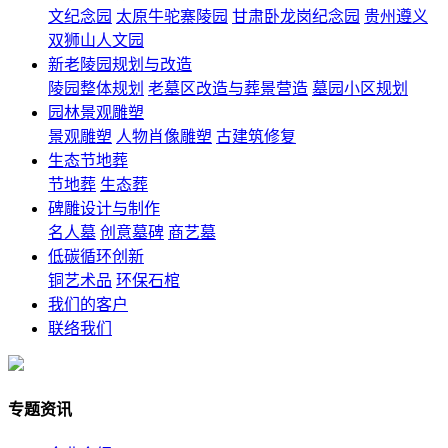
文纪念园
太原牛驼寨陵园
甘肃卧龙岗纪念园
贵州遵义
双狮山人文园
新老陵园规划与改造
陵园整体规划
老墓区改造与葬景营造
墓园小区规划
园林景观雕塑
景观雕塑
人物肖像雕塑
古建筑修复
生态节地葬
节地葬
生态葬
碑雕设计与制作
名人墓
创意墓碑
商艺墓
低碳循环创新
铜艺术品
环保石棺
我们的客户
联络我们
专题资讯