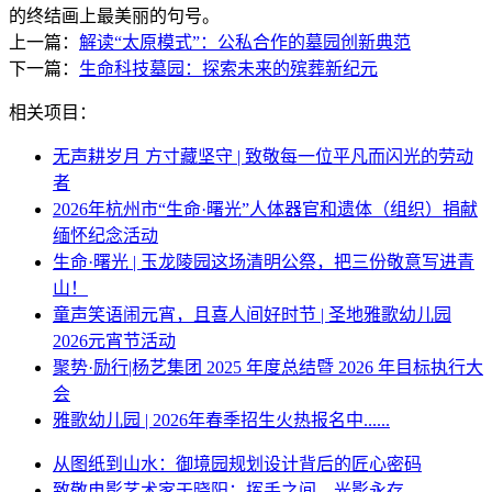
的终结画上最美丽的句号。
上一篇：
解读“太原模式”：公私合作的墓园创新典范
下一篇：
生命科技墓园：探索未来的殡葬新纪元
相关项目：
无声耕岁月 方寸藏坚守 | 致敬每一位平凡而闪光的劳动
者
2026年杭州市“生命·曙光”人体器官和遗体（组织）捐献
缅怀纪念活动
生命·曙光 | 玉龙陵园这场清明公祭，把三份敬意写进青
山！
童声笑语闹元宵，且喜人间好时节 | 圣地雅歌幼儿园
2026元宵节活动
聚势·励行|杨艺集团 2025 年度总结暨 2026 年目标执行大
会
雅歌幼儿园 | 2026年春季招生火热报名中......
从图纸到山水：御境园规划设计背后的匠心密码
致敬电影艺术家于晓阳：挥手之间，光影永存