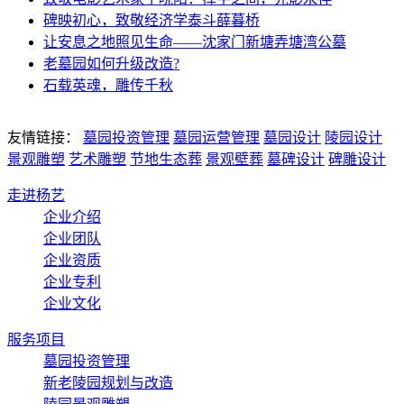
碑映初心，致敬经济学泰斗薛暮桥
让安息之地照见生命——沈家门新塘弄塘湾公墓
老墓园如何升级改造?
石载英魂，雕传千秋
友情链接：
墓园投资管理
墓园运营管理
墓园设计
陵园设计
景观雕塑
艺术雕塑
节地生态葬
景观壁葬
墓碑设计
碑雕设计
走进杨艺
企业介绍
企业团队
企业资质
企业专利
企业文化
服务项目
墓园投资管理
新老陵园规划与改造