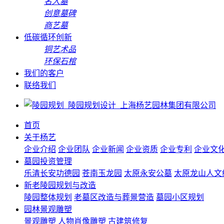
名人墓
创意墓碑
商艺墓
低碳循环创新
铜艺术品
环保石棺
我们的客户
联络我们
首页
关于杨艺
企业介绍
企业团队
企业新闻
企业资质
企业专利
企业文
墓园投资管理
乐清长安功德园
苍南玉龙园
太原永安公墓
太原龙山人文
新老陵园规划与改造
陵园整体规划
老墓区改造与葬景营造
墓园小区规划
园林景观雕塑
景观雕塑
人物肖像雕塑
古建筑修复