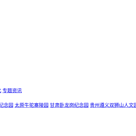
化
专题资讯
纪念园
太原牛驼寨陵园
甘肃卧龙岗纪念园
贵州遵义双狮山人文