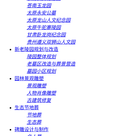
苍南玉龙园
太原永安公墓
太原龙山人文纪念园
太原牛驼寨陵园
甘肃卧龙岗纪念园
贵州遵义双狮山人文园
新老陵园规划与改造
陵园整体规划
老墓区改造与葬景营造
墓园小区规划
园林景观雕塑
景观雕塑
人物肖像雕塑
古建筑修复
生态节地葬
节地葬
生态葬
碑雕设计与制作