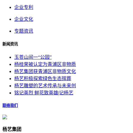
企业专利
企业文化
专题资讯
新闻资讯
玉苍山间一“公园”
杨桂荣被认定为青浦区非物质
杨艺集团获青浦区非物质文化
杨艺积极探索绿色生态殡葬
杨艺雕塑的艺术传承与未来创
铭记英烈 鲜花致英雄|记杨艺
联络我们
杨艺集团