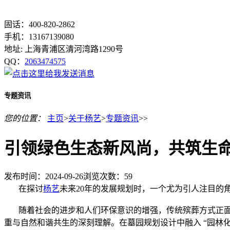
固话：400-820-2862
手机：13167139080
地址: 上海青浦区清河湾路1290号
QQ：
2063474575
专题资讯
您的位置：
主页
>
关于杨艺
>
专题资讯
>>
引领绿色生态新风尚，共筑生
发布时间：2024-09-26
浏览次数：
59
在探讨
杨艺
未来20年的发展规划时，一个尤为引人注目的角
随着社会的进步和人们环保意识的增强，传统殡葬方式正面
重与自然和谐共生的深刻理解。在墓园规划设计中融入 “园林