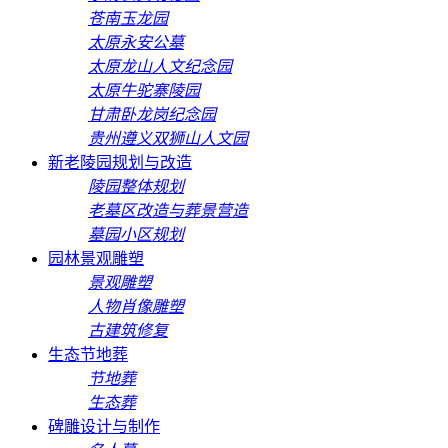
苍南玉龙园
太原永安公墓
太原龙山人文纪念园
太原牛驼寨陵园
甘肃卧龙岗纪念园
贵州遵义双狮山人文园
新老陵园规划与改造
陵园整体规划
老墓区改造与葬景营造
墓园小区规划
园林景观雕塑
景观雕塑
人物肖像雕塑
古建筑修复
生态节地葬
节地葬
生态葬
碑雕设计与制作