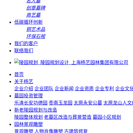
名人墓
创意墓碑
商艺墓
低碳循环创新
铜艺术品
环保石棺
我们的客户
联络我们
首页
关于杨艺
企业介绍
企业团队
企业新闻
企业资质
企业专利
企业文
墓园投资管理
乐清长安功德园
苍南玉龙园
太原永安公墓
太原龙山人文
新老陵园规划与改造
陵园整体规划
老墓区改造与葬景营造
墓园小区规划
园林景观雕塑
景观雕塑
人物肖像雕塑
古建筑修复