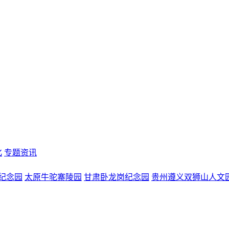
化
专题资讯
纪念园
太原牛驼寨陵园
甘肃卧龙岗纪念园
贵州遵义双狮山人文