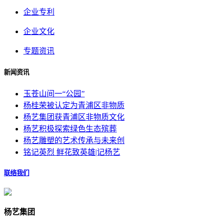
企业专利
企业文化
专题资讯
新闻资讯
玉苍山间一“公园”
杨桂荣被认定为青浦区非物质
杨艺集团获青浦区非物质文化
杨艺积极探索绿色生态殡葬
杨艺雕塑的艺术传承与未来创
铭记英烈 鲜花致英雄|记杨艺
联络我们
杨艺集团