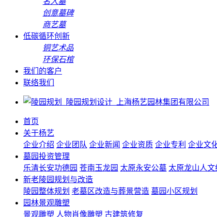
名人墓
创意墓碑
商艺墓
低碳循环创新
铜艺术品
环保石棺
我们的客户
联络我们
首页
关于杨艺
企业介绍
企业团队
企业新闻
企业资质
企业专利
企业文
墓园投资管理
乐清长安功德园
苍南玉龙园
太原永安公墓
太原龙山人文
新老陵园规划与改造
陵园整体规划
老墓区改造与葬景营造
墓园小区规划
园林景观雕塑
景观雕塑
人物肖像雕塑
古建筑修复