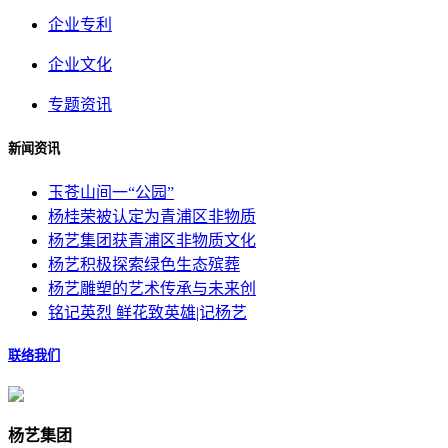
企业专利
企业文化
专题资讯
新闻资讯
玉苍山间一“公园”
杨桂荣被认定为青浦区非物质
杨艺集团获青浦区非物质文化
杨艺积极探索绿色生态殡葬
杨艺雕塑的艺术传承与未来创
铭记英烈 鲜花致英雄|记杨艺
联络我们
杨艺集团