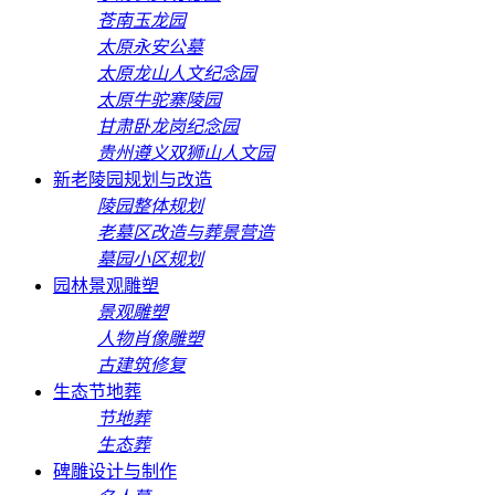
苍南玉龙园
太原永安公墓
太原龙山人文纪念园
太原牛驼寨陵园
甘肃卧龙岗纪念园
贵州遵义双狮山人文园
新老陵园规划与改造
陵园整体规划
老墓区改造与葬景营造
墓园小区规划
园林景观雕塑
景观雕塑
人物肖像雕塑
古建筑修复
生态节地葬
节地葬
生态葬
碑雕设计与制作