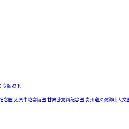
化
专题资讯
纪念园
太原牛驼寨陵园
甘肃卧龙岗纪念园
贵州遵义双狮山人文