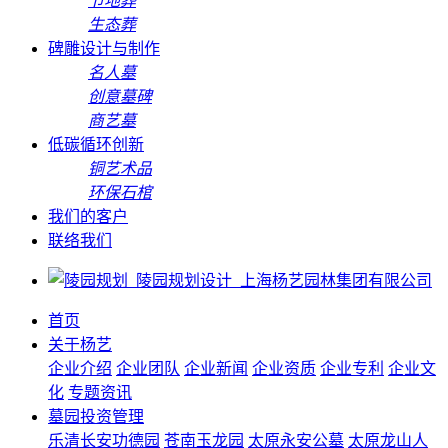
节地葬
生态葬
碑雕设计与制作
名人墓
创意墓碑
商艺墓
低碳循环创新
铜艺术品
环保石棺
我们的客户
联络我们
首页
关于杨艺
企业介绍
企业团队
企业新闻
企业资质
企业专利
企业文
化
专题资讯
墓园投资管理
乐清长安功德园
苍南玉龙园
太原永安公墓
太原龙山人