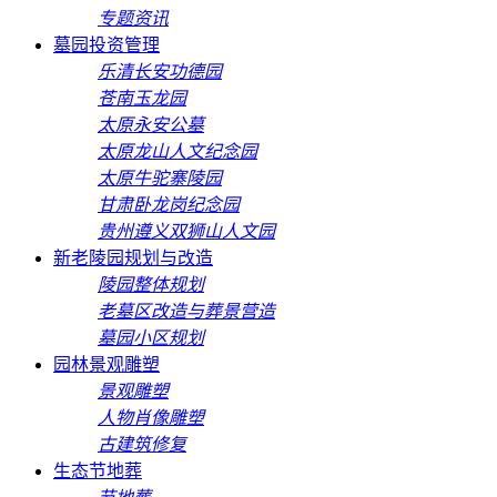
专题资讯
墓园投资管理
乐清长安功德园
苍南玉龙园
太原永安公墓
太原龙山人文纪念园
太原牛驼寨陵园
甘肃卧龙岗纪念园
贵州遵义双狮山人文园
新老陵园规划与改造
陵园整体规划
老墓区改造与葬景营造
墓园小区规划
园林景观雕塑
景观雕塑
人物肖像雕塑
古建筑修复
生态节地葬