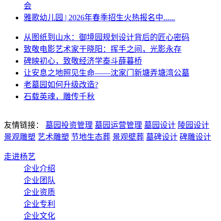
会
雅歌幼儿园 | 2026年春季招生火热报名中......
从图纸到山水：御境园规划设计背后的匠心密码
致敬电影艺术家于晓阳：挥手之间，光影永存
碑映初心，致敬经济学泰斗薛暮桥
让安息之地照见生命——沈家门新塘弄塘湾公墓
老墓园如何升级改造?
石载英魂，雕传千秋
友情链接：
墓园投资管理
墓园运营管理
墓园设计
陵园设计
景观雕塑
艺术雕塑
节地生态葬
景观壁葬
墓碑设计
碑雕设计
走进杨艺
企业介绍
企业团队
企业资质
企业专利
企业文化