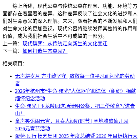
综上所述，现代公墓与传统公墓在理念、功能、环境等方
面都存在着显著的差异。这种差异反映了社会文化的进步和人
们对生命意义的深入理解。未来，随着社会的不断发展和人们
对生命文化的更加重视，现代公墓将继续发挥其独特的作用和
价值，成为我们社会生活中不可或缺的一部分。
上一篇：
现代殡葬：从传统走向新生的文化变迁
下一篇：
如何打造生态墓园？
相关项目：
无声耕岁月 方寸藏坚守 | 致敬每一位平凡而闪光的劳动
者
2026年杭州市“生命·曙光”人体器官和遗体（组织）捐献
缅怀纪念活动
生命·曙光 | 玉龙陵园这场清明公祭，把三份敬意写进青
山！
童声笑语闹元宵，且喜人间好时节 | 圣地雅歌幼儿园
2026元宵节活动
聚势·励行|杨艺集团 2025 年度总结暨 2026 年目标执行大