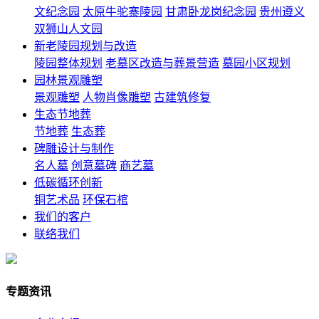
文纪念园
太原牛驼寨陵园
甘肃卧龙岗纪念园
贵州遵义
双狮山人文园
新老陵园规划与改造
陵园整体规划
老墓区改造与葬景营造
墓园小区规划
园林景观雕塑
景观雕塑
人物肖像雕塑
古建筑修复
生态节地葬
节地葬
生态葬
碑雕设计与制作
名人墓
创意墓碑
商艺墓
低碳循环创新
铜艺术品
环保石棺
我们的客户
联络我们
专题资讯