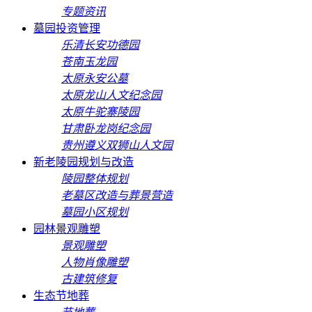
专题资讯
墓园投资管理
乐清长安功德园
苍南玉龙园
太原永安公墓
太原龙山人文纪念园
太原牛驼寨陵园
甘肃卧龙岗纪念园
贵州遵义双狮山人文园
新老陵园规划与改造
陵园整体规划
老墓区改造与葬景营造
墓园小区规划
园林景观雕塑
景观雕塑
人物肖像雕塑
古建筑修复
生态节地葬