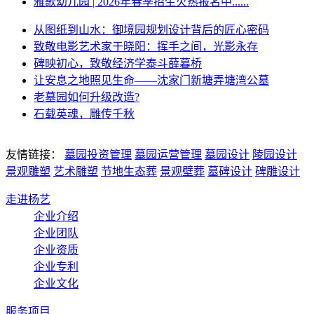
雅歌幼儿园 | 2026年春季招生火热报名中......
从图纸到山水：御境园规划设计背后的匠心密码
致敬电影艺术家于晓阳：挥手之间，光影永存
碑映初心，致敬经济学泰斗薛暮桥
让安息之地照见生命——沈家门新塘弄塘湾公墓
老墓园如何升级改造?
石载英魂，雕传千秋
友情链接：
墓园投资管理
墓园运营管理
墓园设计
陵园设计
景观雕塑
艺术雕塑
节地生态葬
景观壁葬
墓碑设计
碑雕设计
走进杨艺
企业介绍
企业团队
企业资质
企业专利
企业文化
服务项目