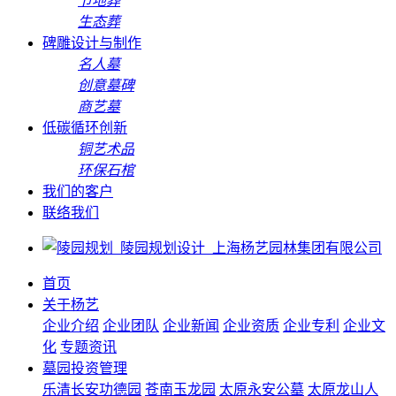
节地葬
生态葬
碑雕设计与制作
名人墓
创意墓碑
商艺墓
低碳循环创新
铜艺术品
环保石棺
我们的客户
联络我们
首页
关于杨艺
企业介绍
企业团队
企业新闻
企业资质
企业专利
企业文
化
专题资讯
墓园投资管理
乐清长安功德园
苍南玉龙园
太原永安公墓
太原龙山人