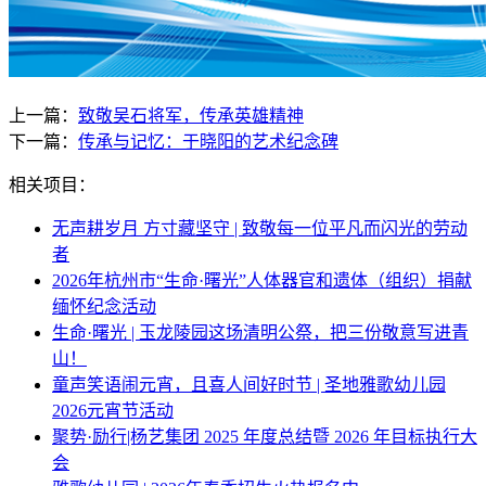
上一篇：
致敬吴石将军，传承英雄精神
下一篇：
传承与记忆：于晓阳的艺术纪念碑
相关项目：
无声耕岁月 方寸藏坚守 | 致敬每一位平凡而闪光的劳动
者
2026年杭州市“生命·曙光”人体器官和遗体（组织）捐献
缅怀纪念活动
生命·曙光 | 玉龙陵园这场清明公祭，把三份敬意写进青
山！
童声笑语闹元宵，且喜人间好时节 | 圣地雅歌幼儿园
2026元宵节活动
聚势·励行|杨艺集团 2025 年度总结暨 2026 年目标执行大
会