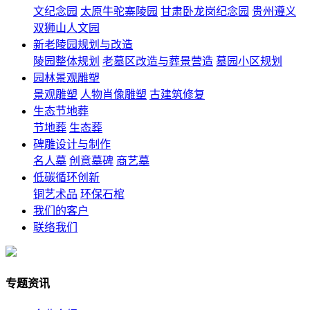
文纪念园
太原牛驼寨陵园
甘肃卧龙岗纪念园
贵州遵义
双狮山人文园
新老陵园规划与改造
陵园整体规划
老墓区改造与葬景营造
墓园小区规划
园林景观雕塑
景观雕塑
人物肖像雕塑
古建筑修复
生态节地葬
节地葬
生态葬
碑雕设计与制作
名人墓
创意墓碑
商艺墓
低碳循环创新
铜艺术品
环保石棺
我们的客户
联络我们
专题资讯