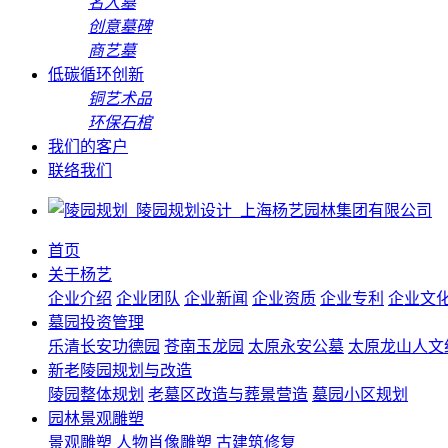
名人墓
创意墓碑
商艺墓
低碳循环创新
铜艺术品
环保石棺
我们的客户
联络我们
首页
关于杨艺
企业介绍
企业团队
企业新闻
企业资质
企业专利
企业文
墓园投资管理
乐清长安功德园
苍南玉龙园
太原永安公墓
太原龙山人文
新老陵园规划与改造
陵园整体规划
老墓区改造与葬景营造
墓园小区规划
园林景观雕塑
景观雕塑
人物肖像雕塑
古建筑修复