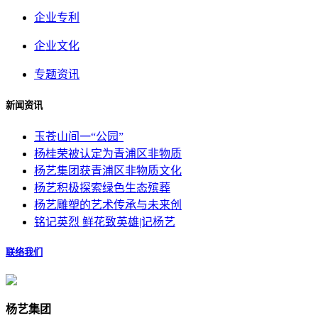
企业专利
企业文化
专题资讯
新闻资讯
玉苍山间一“公园”
杨桂荣被认定为青浦区非物质
杨艺集团获青浦区非物质文化
杨艺积极探索绿色生态殡葬
杨艺雕塑的艺术传承与未来创
铭记英烈 鲜花致英雄|记杨艺
联络我们
杨艺集团