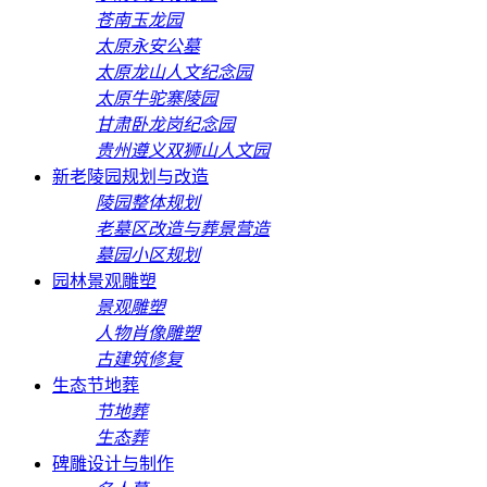
苍南玉龙园
太原永安公墓
太原龙山人文纪念园
太原牛驼寨陵园
甘肃卧龙岗纪念园
贵州遵义双狮山人文园
新老陵园规划与改造
陵园整体规划
老墓区改造与葬景营造
墓园小区规划
园林景观雕塑
景观雕塑
人物肖像雕塑
古建筑修复
生态节地葬
节地葬
生态葬
碑雕设计与制作