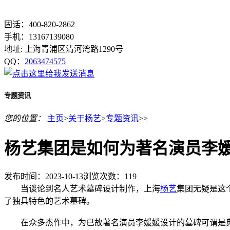
固话：400-820-2862
手机：13167139080
地址: 上海青浦区清河湾路1290号
QQ：
2063474575
专题资讯
您的位置：
主页
>
关于杨艺
>
专题资讯
>>
杨艺集团是如何为著名演员李
发布时间：2023-10-13
浏览次数：
119
当谈论到名人艺术墓碑设计制作，上海
杨艺
集团无疑是这
了独具特色的艺术墓碑。
在众多杰作中，为已故著名演员李媛媛设计的墓碑可谓是典范