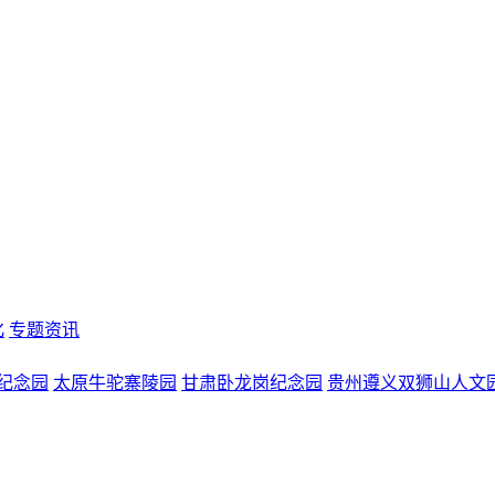
化
专题资讯
纪念园
太原牛驼寨陵园
甘肃卧龙岗纪念园
贵州遵义双狮山人文