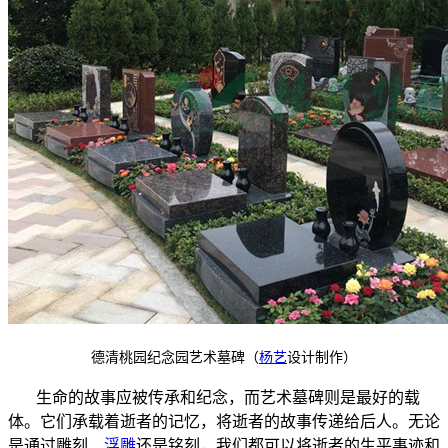
德清桃园纪念园艺术墓碑（
杨艺
设计制作）
生命的故事应被传承和纪念，而艺术墓碑则是最好的载
体。它们承载着逝者的记忆，将逝者的故事传递给后人。无论
是通过雕刻、
浮雕
还是铭刻，我们都可以将逝者的生平事迹和