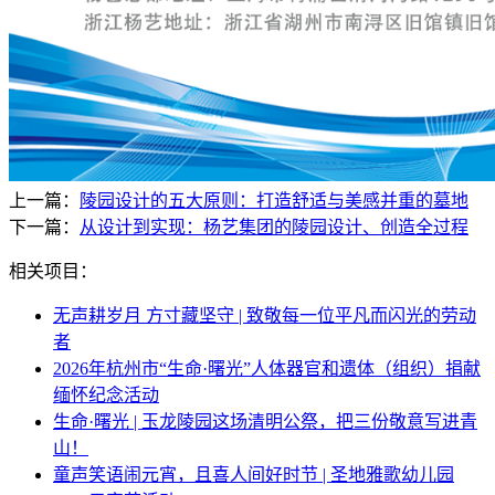
上一篇：
陵园设计的五大原则：打造舒适与美感并重的墓地
下一篇：
从设计到实现：杨艺集团的陵园设计、创造全过程
相关项目：
无声耕岁月 方寸藏坚守 | 致敬每一位平凡而闪光的劳动
者
2026年杭州市“生命·曙光”人体器官和遗体（组织）捐献
缅怀纪念活动
生命·曙光 | 玉龙陵园这场清明公祭，把三份敬意写进青
山！
童声笑语闹元宵，且喜人间好时节 | 圣地雅歌幼儿园