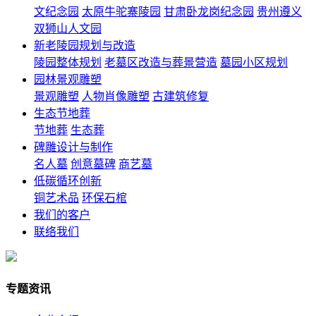
文纪念园
太原牛驼寨陵园
甘肃卧龙岗纪念园
贵州遵义
双狮山人文园
新老陵园规划与改造
陵园整体规划
老墓区改造与葬景营造
墓园小区规划
园林景观雕塑
景观雕塑
人物肖像雕塑
古建筑修复
生态节地葬
节地葬
生态葬
碑雕设计与制作
名人墓
创意墓碑
商艺墓
低碳循环创新
铜艺术品
环保石棺
我们的客户
联络我们
专题资讯