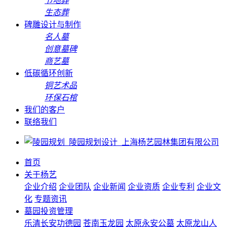
节地葬
生态葬
碑雕设计与制作
名人墓
创意墓碑
商艺墓
低碳循环创新
铜艺术品
环保石棺
我们的客户
联络我们
首页
关于杨艺
企业介绍
企业团队
企业新闻
企业资质
企业专利
企业文
化
专题资讯
墓园投资管理
乐清长安功德园
苍南玉龙园
太原永安公墓
太原龙山人