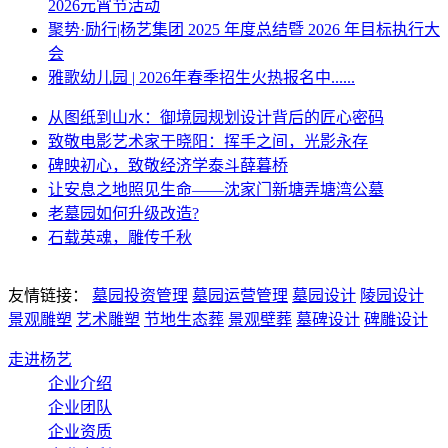
2026元宵节活动
聚势·励行|杨艺集团 2025 年度总结暨 2026 年目标执行大
会
雅歌幼儿园 | 2026年春季招生火热报名中......
从图纸到山水：御境园规划设计背后的匠心密码
致敬电影艺术家于晓阳：挥手之间，光影永存
碑映初心，致敬经济学泰斗薛暮桥
让安息之地照见生命——沈家门新塘弄塘湾公墓
老墓园如何升级改造?
石载英魂，雕传千秋
友情链接：
墓园投资管理
墓园运营管理
墓园设计
陵园设计
景观雕塑
艺术雕塑
节地生态葬
景观壁葬
墓碑设计
碑雕设计
走进杨艺
企业介绍
企业团队
企业资质