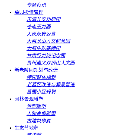
专题资讯
墓园投资管理
乐清长安功德园
苍南玉龙园
太原永安公墓
太原龙山人文纪念园
太原牛驼寨陵园
甘肃卧龙岗纪念园
贵州遵义双狮山人文园
新老陵园规划与改造
陵园整体规划
老墓区改造与葬景营造
墓园小区规划
园林景观雕塑
景观雕塑
人物肖像雕塑
古建筑修复
生态节地葬