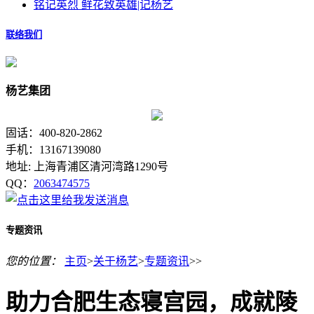
铭记英烈 鲜花致英雄|记杨艺
联络我们
杨艺集团
固话：400-820-2862
手机：13167139080
地址: 上海青浦区清河湾路1290号
QQ：
2063474575
专题资讯
您的位置：
主页
>
关于杨艺
>
专题资讯
>>
助力合肥生态寝宫园，成就陵