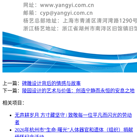
上一篇：
碑雕设计背后的情感与故事
下一篇：
陵园设计的艺术与价值：创造宁静而永恒的安息之地
相关项目：
无声耕岁月 方寸藏坚守 | 致敬每一位平凡而闪光的劳动
者
2026年杭州市“生命·曙光”人体器官和遗体（组织）捐献