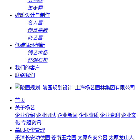
节地葬
生态葬
碑雕设计与制作
名人墓
创意墓碑
商艺墓
低碳循环创新
铜艺术品
环保石棺
我们的客户
联络我们
首页
关于杨艺
企业介绍
企业团队
企业新闻
企业资质
企业专利
企业文
化
专题资讯
墓园投资管理
乐清长安功德园
苍南玉龙园
太原永安公墓
太原龙山人