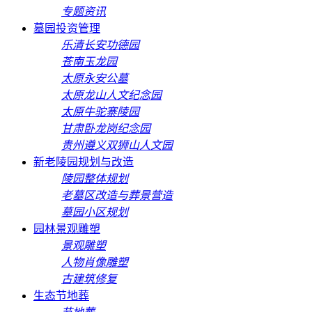
专题资讯
墓园投资管理
乐清长安功德园
苍南玉龙园
太原永安公墓
太原龙山人文纪念园
太原牛驼寨陵园
甘肃卧龙岗纪念园
贵州遵义双狮山人文园
新老陵园规划与改造
陵园整体规划
老墓区改造与葬景营造
墓园小区规划
园林景观雕塑
景观雕塑
人物肖像雕塑
古建筑修复
生态节地葬