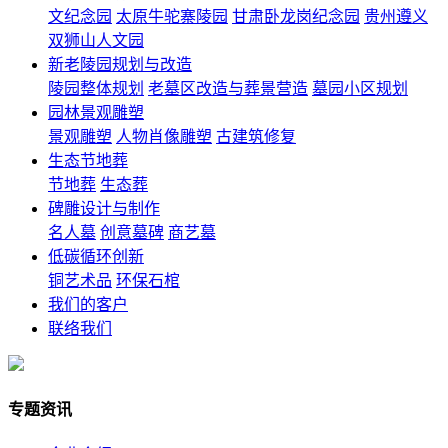
文纪念园
太原牛驼寨陵园
甘肃卧龙岗纪念园
贵州遵义
双狮山人文园
新老陵园规划与改造
陵园整体规划
老墓区改造与葬景营造
墓园小区规划
园林景观雕塑
景观雕塑
人物肖像雕塑
古建筑修复
生态节地葬
节地葬
生态葬
碑雕设计与制作
名人墓
创意墓碑
商艺墓
低碳循环创新
铜艺术品
环保石棺
我们的客户
联络我们
专题资讯