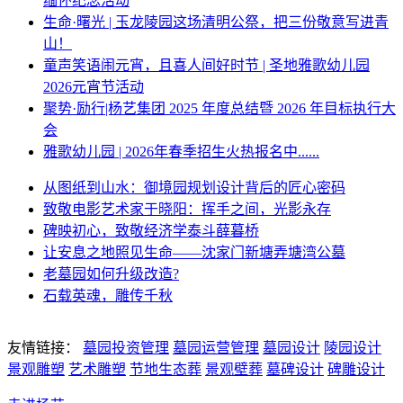
缅怀纪念活动
生命·曙光 | 玉龙陵园这场清明公祭，把三份敬意写进青
山！
童声笑语闹元宵，且喜人间好时节 | 圣地雅歌幼儿园
2026元宵节活动
聚势·励行|杨艺集团 2025 年度总结暨 2026 年目标执行大
会
雅歌幼儿园 | 2026年春季招生火热报名中......
从图纸到山水：御境园规划设计背后的匠心密码
致敬电影艺术家于晓阳：挥手之间，光影永存
碑映初心，致敬经济学泰斗薛暮桥
让安息之地照见生命——沈家门新塘弄塘湾公墓
老墓园如何升级改造?
石载英魂，雕传千秋
友情链接：
墓园投资管理
墓园运营管理
墓园设计
陵园设计
景观雕塑
艺术雕塑
节地生态葬
景观壁葬
墓碑设计
碑雕设计