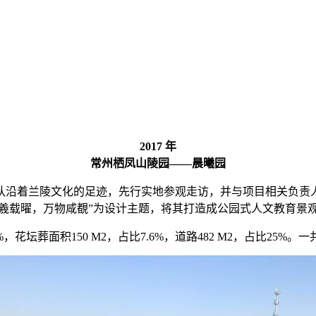
2017 年
常州栖凤山陵园——晨曦园
队沿着兰陵文化的足迹，先行实地参观走访，并与项目相关负责
晨羲载曜，万物咸覩”为设计主题，将其打造成公园式人文教育景
%，花坛葬面积150 M2，占比7.6%，道路482 M2，占比25%。