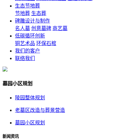
生态节地葬
节地葬
生态葬
碑雕设计与制作
名人墓
创意墓碑
商艺墓
低碳循环创新
铜艺术品
环保石棺
我们的客户
联络我们
墓园小区规划
陵园整体规划
老墓区改造与葬景营造
墓园小区规划
新闻资讯