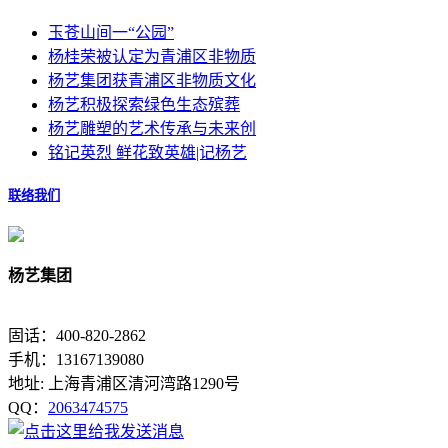
玉苍山间一“公园”
杨桂荣被认定为青浦区非物质
杨艺集团获青浦区非物质文化
杨艺积极探索绿色生态殡葬
杨艺雕塑的艺术传承与未来创
铭记英烈 鲜花致英雄|记杨艺
联络我们
杨艺集团
固话：400-820-2862
手机：13167139080
地址: 上海青浦区清河湾路1290号
QQ：
2063474575