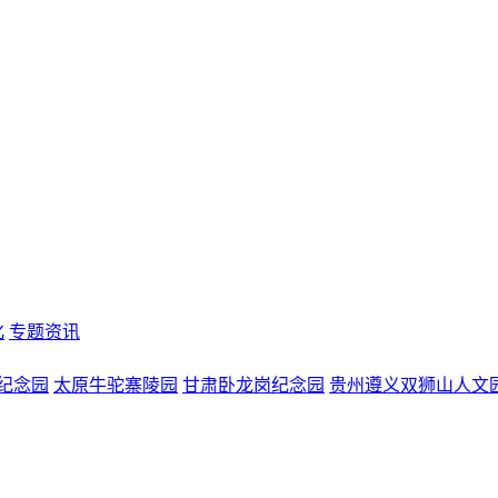
化
专题资讯
纪念园
太原牛驼寨陵园
甘肃卧龙岗纪念园
贵州遵义双狮山人文