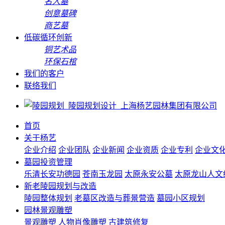
名人墓
创意墓碑
商艺墓
低碳循环创新
铜艺术品
环保石棺
我们的客户
联络我们
首页
关于杨艺
企业介绍
企业团队
企业新闻
企业资质
企业专利
企业文
墓园投资管理
乐清长安功德园
苍南玉龙园
太原永安公墓
太原龙山人文
新老陵园规划与改造
陵园整体规划
老墓区改造与葬景营造
墓园小区规划
园林景观雕塑
景观雕塑
人物肖像雕塑
古建筑修复