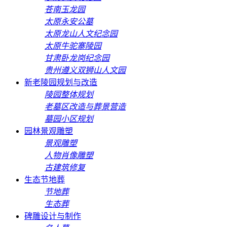
苍南玉龙园
太原永安公墓
太原龙山人文纪念园
太原牛驼寨陵园
甘肃卧龙岗纪念园
贵州遵义双狮山人文园
新老陵园规划与改造
陵园整体规划
老墓区改造与葬景营造
墓园小区规划
园林景观雕塑
景观雕塑
人物肖像雕塑
古建筑修复
生态节地葬
节地葬
生态葬
碑雕设计与制作