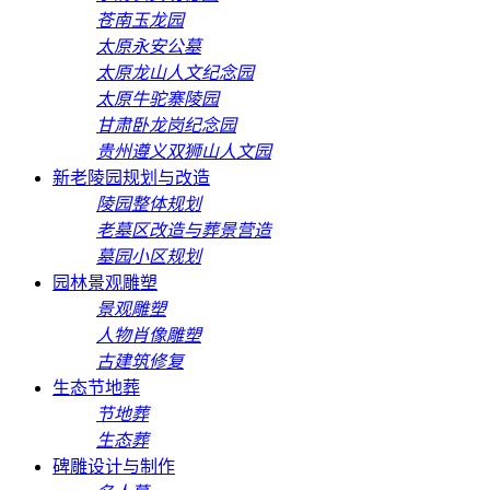
苍南玉龙园
太原永安公墓
太原龙山人文纪念园
太原牛驼寨陵园
甘肃卧龙岗纪念园
贵州遵义双狮山人文园
新老陵园规划与改造
陵园整体规划
老墓区改造与葬景营造
墓园小区规划
园林景观雕塑
景观雕塑
人物肖像雕塑
古建筑修复
生态节地葬
节地葬
生态葬
碑雕设计与制作