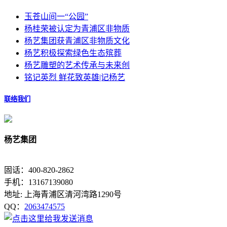
玉苍山间一“公园”
杨桂荣被认定为青浦区非物质
杨艺集团获青浦区非物质文化
杨艺积极探索绿色生态殡葬
杨艺雕塑的艺术传承与未来创
铭记英烈 鲜花致英雄|记杨艺
联络我们
杨艺集团
固话：400-820-2862
手机：13167139080
地址: 上海青浦区清河湾路1290号
QQ：
2063474575