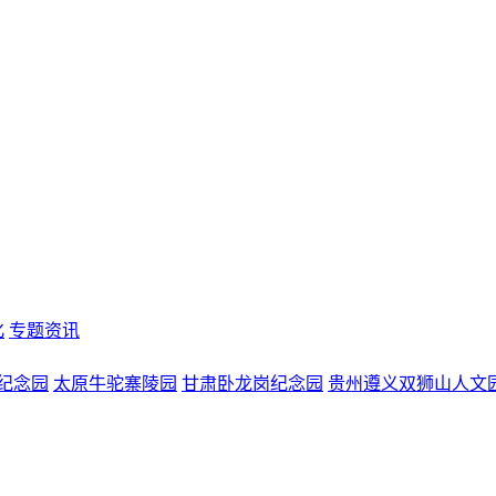
化
专题资讯
纪念园
太原牛驼寨陵园
甘肃卧龙岗纪念园
贵州遵义双狮山人文