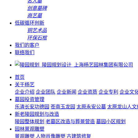
名人墓
创意墓碑
商艺墓
低碳循环创新
铜艺术品
环保石棺
我们的客户
联络我们
首页
关于杨艺
企业介绍
企业团队
企业新闻
企业资质
企业专利
企业文
墓园投资管理
乐清长安功德园
苍南玉龙园
太原永安公墓
太原龙山人文
新老陵园规划与改造
陵园整体规划
老墓区改造与葬景营造
墓园小区规划
园林景观雕塑
景观雕塑
人物肖像雕塑
古建筑修复