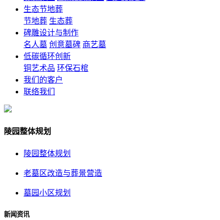
生态节地葬
节地葬
生态葬
碑雕设计与制作
名人墓
创意墓碑
商艺墓
低碳循环创新
铜艺术品
环保石棺
我们的客户
联络我们
陵园整体规划
陵园整体规划
老墓区改造与葬景营造
墓园小区规划
新闻资讯