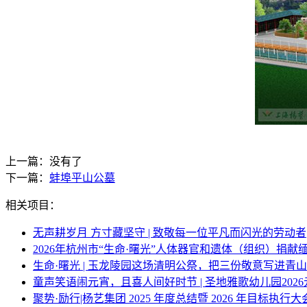
上一篇：没有了
下一篇：
蚌埠平山公墓
相关项目：
无声耕岁月 方寸藏坚守 | 致敬每一位平凡而闪光的劳动者
2026年杭州市“生命·曙光”人体器官和遗体（组织）捐献
生命·曙光 | 玉龙陵园这场清明公祭，把三份敬意写进青
童声笑语闹元宵，且喜人间好时节 | 圣地雅歌幼儿园202
聚势·励行|杨艺集团 2025 年度总结暨 2026 年目标执行大