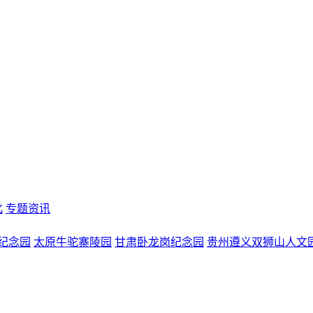
化
专题资讯
纪念园
太原牛驼寨陵园
甘肃卧龙岗纪念园
贵州遵义双狮山人文