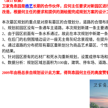
（设计依据）
卫家角息园是
杨艺
长期的合作伙伴，应何主任要求对新园区进
改造，根据何主任的要求和提供的测绘图完成规划方案的设计
本次墓区规划的重点是对原有墓区的合理划分，道路的合理布
1、规划前园区没有一条通车主道路，本次规划新建一条主要
2、由于园区前面有一条水系通过，故此在本次规划中新建一
3、在后门的右侧围墙边设计一座无主骨灰纪念景观墙，在提
4、通过道路的分布把现有墓区重新划分为商品艺术墓区、个
的结果。
5、针对园区原有的石材厂和死水沟重新规划，设置成停车场
6、数据分析：规划区域总面积为100亩，建筑、停车场、道路、广场占
2009年由杨总亲自规划设计此方案，得到息园何主任的高度赞