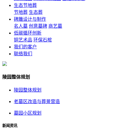
生态节地葬
节地葬
生态葬
碑雕设计与制作
名人墓
创意墓碑
商艺墓
低碳循环创新
铜艺术品
环保石棺
我们的客户
联络我们
陵园整体规划
陵园整体规划
老墓区改造与葬景营造
墓园小区规划
新闻资讯