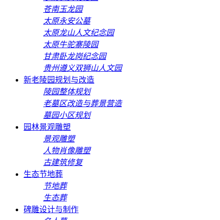
苍南玉龙园
太原永安公墓
太原龙山人文纪念园
太原牛驼寨陵园
甘肃卧龙岗纪念园
贵州遵义双狮山人文园
新老陵园规划与改造
陵园整体规划
老墓区改造与葬景营造
墓园小区规划
园林景观雕塑
景观雕塑
人物肖像雕塑
古建筑修复
生态节地葬
节地葬
生态葬
碑雕设计与制作