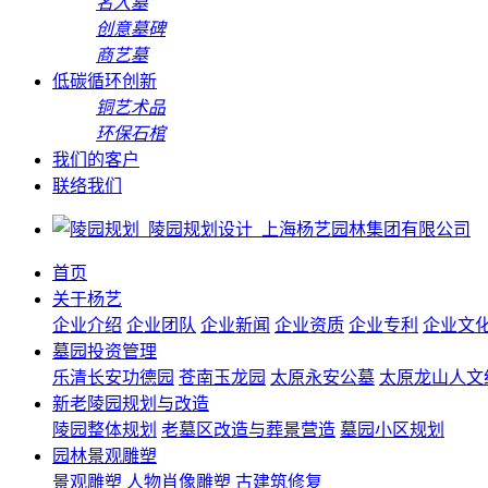
名人墓
创意墓碑
商艺墓
低碳循环创新
铜艺术品
环保石棺
我们的客户
联络我们
首页
关于杨艺
企业介绍
企业团队
企业新闻
企业资质
企业专利
企业文
墓园投资管理
乐清长安功德园
苍南玉龙园
太原永安公墓
太原龙山人文
新老陵园规划与改造
陵园整体规划
老墓区改造与葬景营造
墓园小区规划
园林景观雕塑
景观雕塑
人物肖像雕塑
古建筑修复