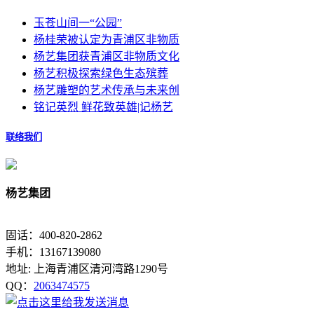
玉苍山间一“公园”
杨桂荣被认定为青浦区非物质
杨艺集团获青浦区非物质文化
杨艺积极探索绿色生态殡葬
杨艺雕塑的艺术传承与未来创
铭记英烈 鲜花致英雄|记杨艺
联络我们
杨艺集团
固话：400-820-2862
手机：13167139080
地址: 上海青浦区清河湾路1290号
QQ：
2063474575