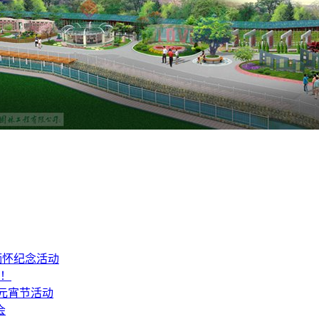
缅怀纪念活动
山！
6元宵节活动
会