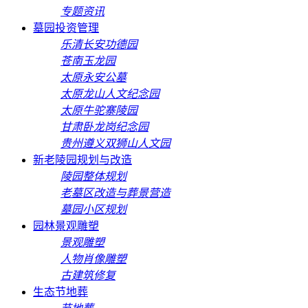
专题资讯
墓园投资管理
乐清长安功德园
苍南玉龙园
太原永安公墓
太原龙山人文纪念园
太原牛驼寨陵园
甘肃卧龙岗纪念园
贵州遵义双狮山人文园
新老陵园规划与改造
陵园整体规划
老墓区改造与葬景营造
墓园小区规划
园林景观雕塑
景观雕塑
人物肖像雕塑
古建筑修复
生态节地葬