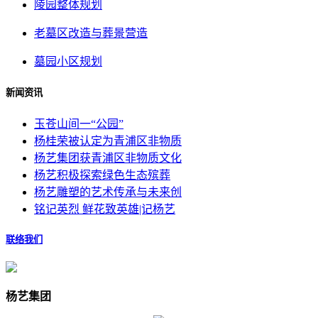
陵园整体规划
老墓区改造与葬景营造
墓园小区规划
新闻资讯
玉苍山间一“公园”
杨桂荣被认定为青浦区非物质
杨艺集团获青浦区非物质文化
杨艺积极探索绿色生态殡葬
杨艺雕塑的艺术传承与未来创
铭记英烈 鲜花致英雄|记杨艺
联络我们
杨艺集团