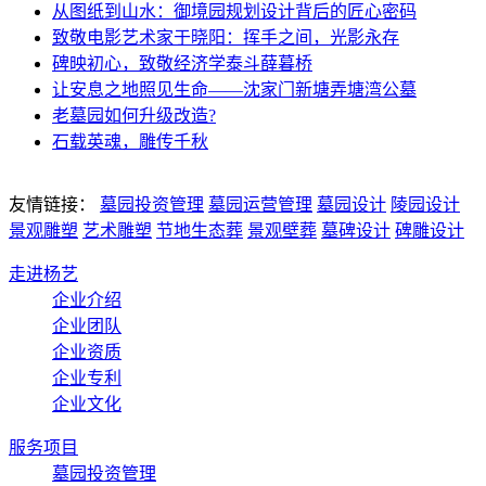
从图纸到山水：御境园规划设计背后的匠心密码
致敬电影艺术家于晓阳：挥手之间，光影永存
碑映初心，致敬经济学泰斗薛暮桥
让安息之地照见生命——沈家门新塘弄塘湾公墓
老墓园如何升级改造?
石载英魂，雕传千秋
友情链接：
墓园投资管理
墓园运营管理
墓园设计
陵园设计
景观雕塑
艺术雕塑
节地生态葬
景观壁葬
墓碑设计
碑雕设计
走进杨艺
企业介绍
企业团队
企业资质
企业专利
企业文化
服务项目
墓园投资管理