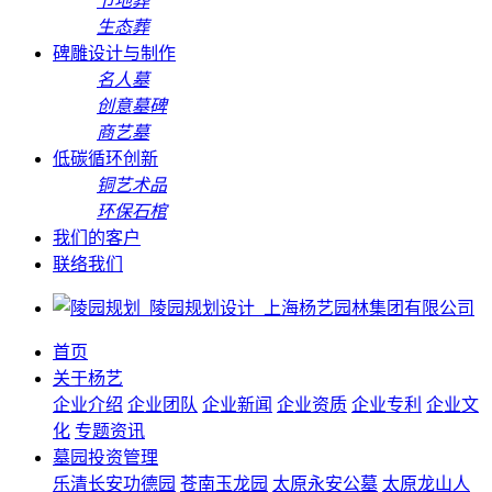
节地葬
生态葬
碑雕设计与制作
名人墓
创意墓碑
商艺墓
低碳循环创新
铜艺术品
环保石棺
我们的客户
联络我们
首页
关于杨艺
企业介绍
企业团队
企业新闻
企业资质
企业专利
企业文
化
专题资讯
墓园投资管理
乐清长安功德园
苍南玉龙园
太原永安公墓
太原龙山人