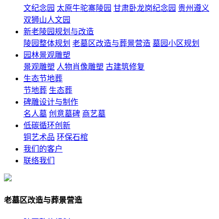
文纪念园
太原牛驼寨陵园
甘肃卧龙岗纪念园
贵州遵义
双狮山人文园
新老陵园规划与改造
陵园整体规划
老墓区改造与葬景营造
墓园小区规划
园林景观雕塑
景观雕塑
人物肖像雕塑
古建筑修复
生态节地葬
节地葬
生态葬
碑雕设计与制作
名人墓
创意墓碑
商艺墓
低碳循环创新
铜艺术品
环保石棺
我们的客户
联络我们
老墓区改造与葬景营造