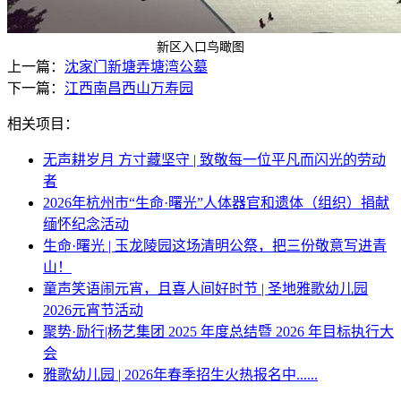
新区入口鸟瞰图
上一篇：
沈家门新塘弄塘湾公墓
下一篇：
江西南昌西山万寿园
相关项目：
无声耕岁月 方寸藏坚守 | 致敬每一位平凡而闪光的劳动
者
2026年杭州市“生命·曙光”人体器官和遗体（组织）捐献
缅怀纪念活动
生命·曙光 | 玉龙陵园这场清明公祭，把三份敬意写进青
山！
童声笑语闹元宵，且喜人间好时节 | 圣地雅歌幼儿园
2026元宵节活动
聚势·励行|杨艺集团 2025 年度总结暨 2026 年目标执行大
会
雅歌幼儿园 | 2026年春季招生火热报名中......