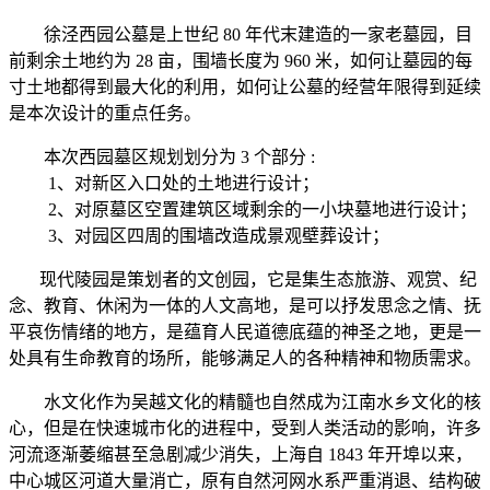
徐泾西园公墓是上世纪 80 年代末建造的一家老墓园，目
前剩余土地约为 28 亩，围墙长度为 960 米，如何让墓园的每
寸土地都得到最大化的利用，如何让公墓的经营年限得到延续
是本次设计的重点任务。
本次西园墓区规划划分为 3 个部分 :
1、对新区入口处的土地进行设计；
2、对原墓区空置建筑区域剩余的一小块墓地进行设计；
3、对园区四周的围墙改造成景观壁葬设计；
现代陵园是策划者的文创园，它是集生态旅游、观赏、纪
念、教育、休闲为一体的人文高地，是可以抒发思念之情、抚
平哀伤情绪的地方，是蕴育人民道德底蕴的神圣之地，更是一
处具有生命教育的场所，能够满足人的各种精神和物质需求。
水文化作为吴越文化的精髓也自然成为江南水乡文化的核
心，但是在快速城市化的进程中，受到人类活动的影响，许多
河流逐渐萎缩甚至急剧减少消失，上海自 1843 年开埠以来，
中心城区河道大量消亡，原有自然河网水系严重消退、结构破