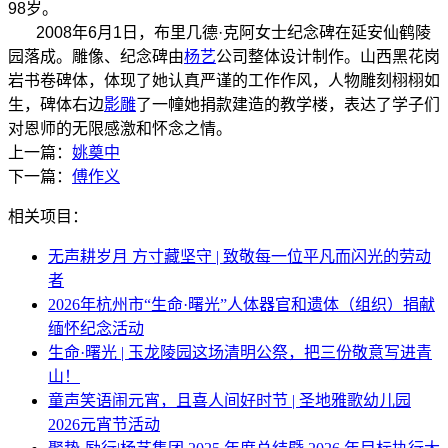
98岁。
2008年6月1日，布里几德·克阿女士纪念碑在延安仙鹤陵
园落成。雕像、纪念碑由
杨艺
公司整体设计制作。山西黑花岗
岩书卷碑体，体现了她认真严谨的工作作风，人物雕刻栩栩如
生，碑体右边
影雕
了一幢她捐款建造的教学楼，表达了学子们
对恩师的无限感激和怀念之情。
上一篇：
姚奠中
下一篇：
傅作义
相关项目：
无声耕岁月 方寸藏坚守 | 致敬每一位平凡而闪光的劳动
者
2026年杭州市“生命·曙光”人体器官和遗体（组织）捐献
缅怀纪念活动
生命·曙光 | 玉龙陵园这场清明公祭，把三份敬意写进青
山！
童声笑语闹元宵，且喜人间好时节 | 圣地雅歌幼儿园
2026元宵节活动