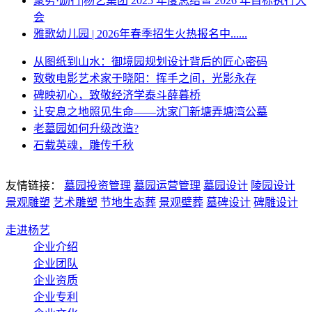
聚势·励行|杨艺集团 2025 年度总结暨 2026 年目标执行大
会
雅歌幼儿园 | 2026年春季招生火热报名中......
从图纸到山水：御境园规划设计背后的匠心密码
致敬电影艺术家于晓阳：挥手之间，光影永存
碑映初心，致敬经济学泰斗薛暮桥
让安息之地照见生命——沈家门新塘弄塘湾公墓
老墓园如何升级改造?
石载英魂，雕传千秋
友情链接：
墓园投资管理
墓园运营管理
墓园设计
陵园设计
景观雕塑
艺术雕塑
节地生态葬
景观壁葬
墓碑设计
碑雕设计
走进杨艺
企业介绍
企业团队
企业资质
企业专利