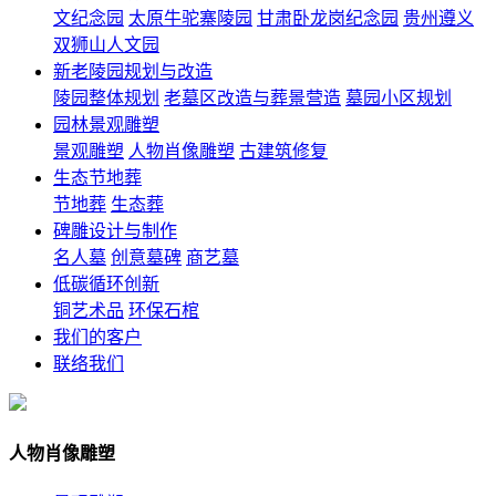
文纪念园
太原牛驼寨陵园
甘肃卧龙岗纪念园
贵州遵义
双狮山人文园
新老陵园规划与改造
陵园整体规划
老墓区改造与葬景营造
墓园小区规划
园林景观雕塑
景观雕塑
人物肖像雕塑
古建筑修复
生态节地葬
节地葬
生态葬
碑雕设计与制作
名人墓
创意墓碑
商艺墓
低碳循环创新
铜艺术品
环保石棺
我们的客户
联络我们
人物肖像雕塑