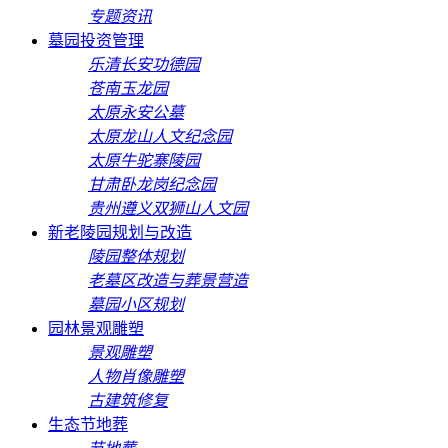
专题资讯
墓园投资管理
乐清长安功德园
苍南玉龙园
太原永安公墓
太原龙山人文纪念园
太原牛驼寨陵园
甘肃卧龙岗纪念园
贵州遵义双狮山人文园
新老陵园规划与改造
陵园整体规划
老墓区改造与葬景营造
墓园小区规划
园林景观雕塑
景观雕塑
人物肖像雕塑
古建筑修复
生态节地葬