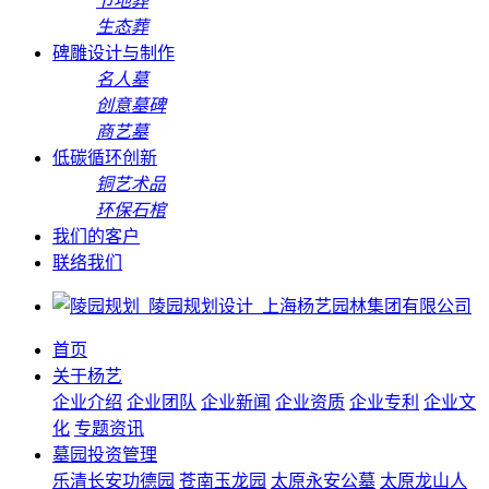
节地葬
生态葬
碑雕设计与制作
名人墓
创意墓碑
商艺墓
低碳循环创新
铜艺术品
环保石棺
我们的客户
联络我们
首页
关于杨艺
企业介绍
企业团队
企业新闻
企业资质
企业专利
企业文
化
专题资讯
墓园投资管理
乐清长安功德园
苍南玉龙园
太原永安公墓
太原龙山人