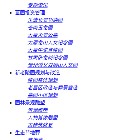
专题资讯
墓园投资管理
乐清长安功德园
苍南玉龙园
太原永安公墓
太原龙山人文纪念园
太原牛驼寨陵园
甘肃卧龙岗纪念园
贵州遵义双狮山人文园
新老陵园规划与改造
陵园整体规划
老墓区改造与葬景营造
墓园小区规划
园林景观雕塑
景观雕塑
人物肖像雕塑
古建筑修复
生态节地葬