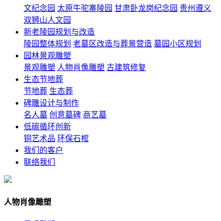
文纪念园
太原牛驼寨陵园
甘肃卧龙岗纪念园
贵州遵义
双狮山人文园
新老陵园规划与改造
陵园整体规划
老墓区改造与葬景营造
墓园小区规划
园林景观雕塑
景观雕塑
人物肖像雕塑
古建筑修复
生态节地葬
节地葬
生态葬
碑雕设计与制作
名人墓
创意墓碑
商艺墓
低碳循环创新
铜艺术品
环保石棺
我们的客户
联络我们
人物肖像雕塑