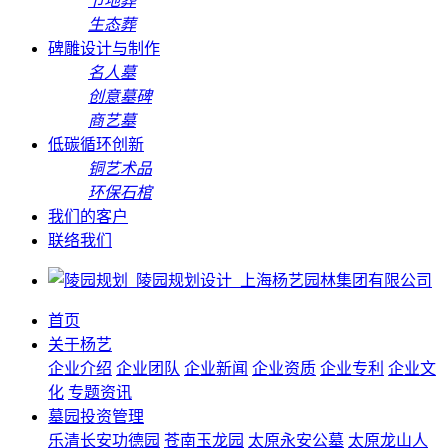
节地葬
生态葬
碑雕设计与制作
名人墓
创意墓碑
商艺墓
低碳循环创新
铜艺术品
环保石棺
我们的客户
联络我们
首页
关于杨艺
企业介绍
企业团队
企业新闻
企业资质
企业专利
企业文
化
专题资讯
墓园投资管理
乐清长安功德园
苍南玉龙园
太原永安公墓
太原龙山人