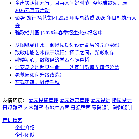
童声笑语闹元宵，且喜人间好时节 | 圣地雅歌幼儿园
2026元宵节活动
聚势·励行|杨艺集团 2025 年度总结暨 2026 年目标执行大
会
雅歌幼儿园 | 2026年春季招生火热报名中......
从图纸到山水：御境园规划设计背后的匠心密码
致敬电影艺术家于晓阳：挥手之间，光影永存
碑映初心，致敬经济学泰斗薛暮桥
让安息之地照见生命——沈家门新塘弄塘湾公墓
老墓园如何升级改造?
石载英魂，雕传千秋
友情链接：
墓园投资管理
墓园运营管理
墓园设计
陵园设计
景观雕塑
艺术雕塑
节地生态葬
景观壁葬
墓碑设计
碑雕设计
走进杨艺
企业介绍
企业团队