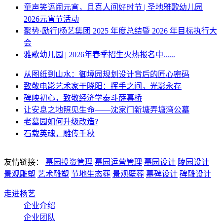
童声笑语闹元宵，且喜人间好时节 | 圣地雅歌幼儿园
2026元宵节活动
聚势·励行|杨艺集团 2025 年度总结暨 2026 年目标执行大
会
雅歌幼儿园 | 2026年春季招生火热报名中......
从图纸到山水：御境园规划设计背后的匠心密码
致敬电影艺术家于晓阳：挥手之间，光影永存
碑映初心，致敬经济学泰斗薛暮桥
让安息之地照见生命——沈家门新塘弄塘湾公墓
老墓园如何升级改造?
石载英魂，雕传千秋
友情链接：
墓园投资管理
墓园运营管理
墓园设计
陵园设计
景观雕塑
艺术雕塑
节地生态葬
景观壁葬
墓碑设计
碑雕设计
走进杨艺
企业介绍
企业团队