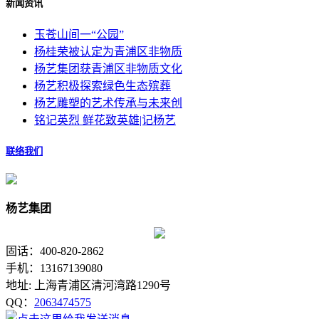
新闻资讯
玉苍山间一“公园”
杨桂荣被认定为青浦区非物质
杨艺集团获青浦区非物质文化
杨艺积极探索绿色生态殡葬
杨艺雕塑的艺术传承与未来创
铭记英烈 鲜花致英雄|记杨艺
联络我们
杨艺集团
固话：400-820-2862
手机：13167139080
地址: 上海青浦区清河湾路1290号
QQ：
2063474575