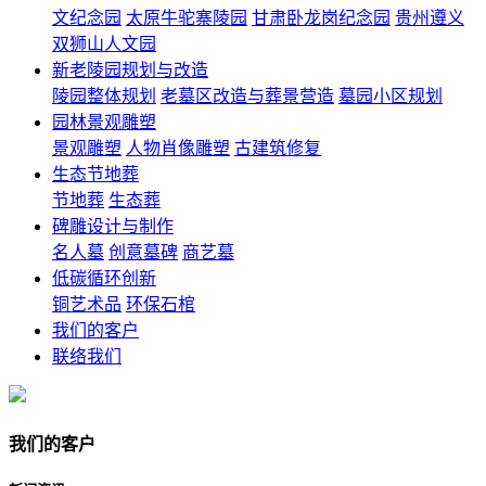
文纪念园
太原牛驼寨陵园
甘肃卧龙岗纪念园
贵州遵义
双狮山人文园
新老陵园规划与改造
陵园整体规划
老墓区改造与葬景营造
墓园小区规划
园林景观雕塑
景观雕塑
人物肖像雕塑
古建筑修复
生态节地葬
节地葬
生态葬
碑雕设计与制作
名人墓
创意墓碑
商艺墓
低碳循环创新
铜艺术品
环保石棺
我们的客户
联络我们
我们的客户