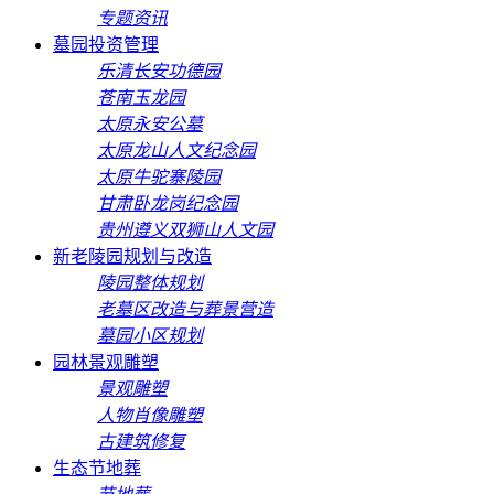
专题资讯
墓园投资管理
乐清长安功德园
苍南玉龙园
太原永安公墓
太原龙山人文纪念园
太原牛驼寨陵园
甘肃卧龙岗纪念园
贵州遵义双狮山人文园
新老陵园规划与改造
陵园整体规划
老墓区改造与葬景营造
墓园小区规划
园林景观雕塑
景观雕塑
人物肖像雕塑
古建筑修复
生态节地葬