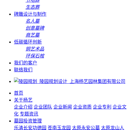
节地葬
生态葬
碑雕设计与制作
名人墓
创意墓碑
商艺墓
低碳循环创新
铜艺术品
环保石棺
我们的客户
联络我们
首页
关于杨艺
企业介绍
企业团队
企业新闻
企业资质
企业专利
企业文
化
专题资讯
墓园投资管理
乐清长安功德园
苍南玉龙园
太原永安公墓
太原龙山人