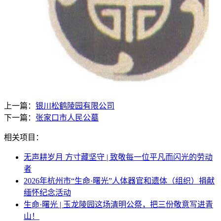
上一篇：
银川松鹤陵园有限公司
下一篇：
张家口市人民公墓
相关项目：
无声耕岁月 方寸藏坚守 | 致敬每一位平凡而闪光的劳动
者
2026年杭州市“生命·曙光”人体器官和遗体（组织）捐献
缅怀纪念活动
生命·曙光 | 玉龙陵园这场清明公祭，把三份敬意写进青
山！