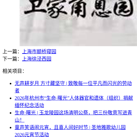
上一篇：
上海市颛桥寝园
下一篇：
上海徐泾西园
相关项目：
无声耕岁月 方寸藏坚守 | 致敬每一位平凡而闪光的劳动
者
2026年杭州市“生命·曙光”人体器官和遗体（组织）捐献
缅怀纪念活动
生命·曙光 | 玉龙陵园这场清明公祭，把三份敬意写进青
山！
童声笑语闹元宵，且喜人间好时节 | 圣地雅歌幼儿园
2026元宵节活动