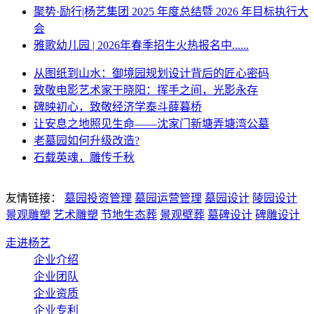
聚势·励行|杨艺集团 2025 年度总结暨 2026 年目标执行大
会
雅歌幼儿园 | 2026年春季招生火热报名中......
从图纸到山水：御境园规划设计背后的匠心密码
致敬电影艺术家于晓阳：挥手之间，光影永存
碑映初心，致敬经济学泰斗薛暮桥
让安息之地照见生命——沈家门新塘弄塘湾公墓
老墓园如何升级改造?
石载英魂，雕传千秋
友情链接：
墓园投资管理
墓园运营管理
墓园设计
陵园设计
景观雕塑
艺术雕塑
节地生态葬
景观壁葬
墓碑设计
碑雕设计
走进杨艺
企业介绍
企业团队
企业资质
企业专利