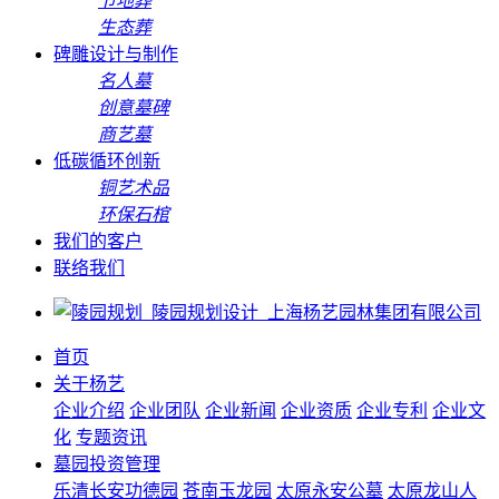
节地葬
生态葬
碑雕设计与制作
名人墓
创意墓碑
商艺墓
低碳循环创新
铜艺术品
环保石棺
我们的客户
联络我们
首页
关于杨艺
企业介绍
企业团队
企业新闻
企业资质
企业专利
企业文
化
专题资讯
墓园投资管理
乐清长安功德园
苍南玉龙园
太原永安公墓
太原龙山人