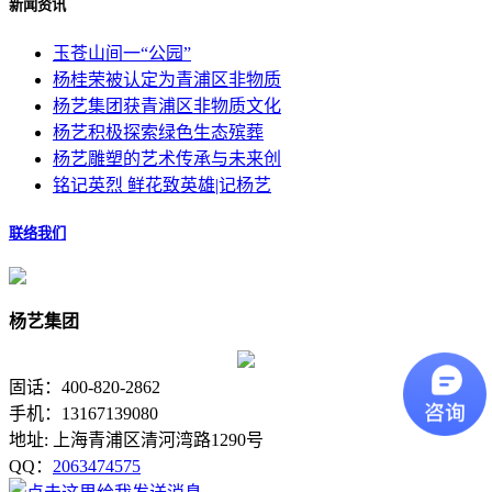
新闻资讯
玉苍山间一“公园”
杨桂荣被认定为青浦区非物质
杨艺集团获青浦区非物质文化
杨艺积极探索绿色生态殡葬
杨艺雕塑的艺术传承与未来创
铭记英烈 鲜花致英雄|记杨艺
联络我们
杨艺集团
固话：400-820-2862
手机：13167139080
地址: 上海青浦区清河湾路1290号
QQ：
2063474575