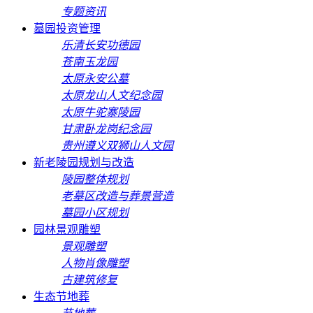
专题资讯
墓园投资管理
乐清长安功德园
苍南玉龙园
太原永安公墓
太原龙山人文纪念园
太原牛驼寨陵园
甘肃卧龙岗纪念园
贵州遵义双狮山人文园
新老陵园规划与改造
陵园整体规划
老墓区改造与葬景营造
墓园小区规划
园林景观雕塑
景观雕塑
人物肖像雕塑
古建筑修复
生态节地葬