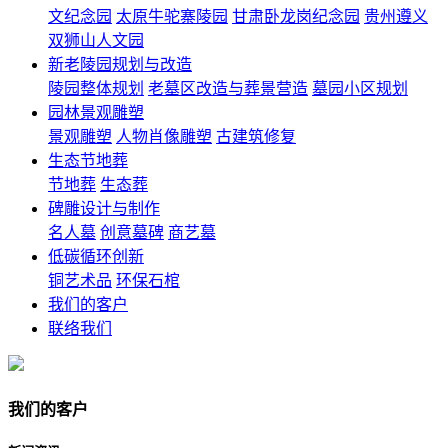
文纪念园
太原牛驼寨陵园
甘肃卧龙岗纪念园
贵州遵义
双狮山人文园
新老陵园规划与改造
陵园整体规划
老墓区改造与葬景营造
墓园小区规划
园林景观雕塑
景观雕塑
人物肖像雕塑
古建筑修复
生态节地葬
节地葬
生态葬
碑雕设计与制作
名人墓
创意墓碑
商艺墓
低碳循环创新
铜艺术品
环保石棺
我们的客户
联络我们
我们的客户